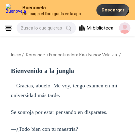
Buenovela
Descargar
Descarga el libro gratis en la app
Mi biblioteca
Busca lo que quieras
Inicio
/
Romance
/
Francotiradora:Kira Ivanov Valdivia
/
Bienven
Bienvenido a la jungla
—Gracias, abuelo. Me voy, tengo examen en mi
universidad más tarde.
Se sonroja por estar pensando en disparates.
—¿Todo bien con tu maestría?