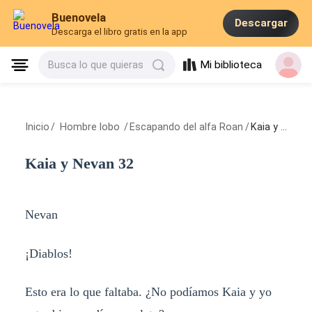
Buenovela
Descargar
Descarga el libro gratis en la app
Mi biblioteca
Busca lo que quieras
Inicio
/
Hombre lobo
/
Escapando del alfa Roan
/
Kaia y Nevan 32
Kaia y Nevan 32
Nevan
¡Diablos!
Esto era lo que faltaba. ¿No podíamos Kaia y yo