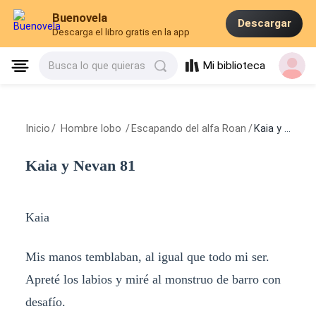
Buenovela
Descargar
Descarga el libro gratis en la app
Mi biblioteca
Busca lo que quieras
Inicio
/
Hombre lobo
/
Escapando del alfa Roan
/
Kaia y Nevan 81
Kaia y Nevan 81
Kaia
Mis manos temblaban, al igual que todo mi ser.
Apreté los labios y miré al monstruo de barro con
desafío.