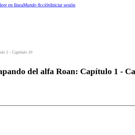
Mundo ficción
Iniciar sesión
ulo 1 - Capítulo 10
BTQ+
YA/TEEN
Paranormal
Misterio/Thriller
Oriental
Juegos
Historia
MM
apando del alfa Roan: Capítulo 1 - Ca