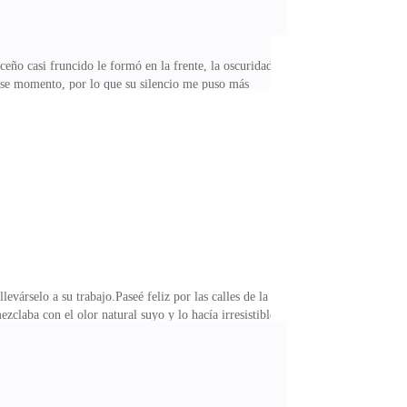
ceño casi fruncido le formó en la frente, la oscuridad
 ese momento, por lo que su silencio me puso más
lugar para mí en esta manada, mucho menos en la casa
e sentido que me quede en este lugar. ¿Para qué me
 irte de aquí, ya que tienes una responsabilidad de
várselo a su trabajo.Paseé feliz por las calles de la
claba con el olor natural suyo y lo hacía irresistible
 que llegué a tiempo a casa para cocinar su comida
mis mejillas arder con tan solo imaginar los labios de
nsamiento terminé de preparar la comida y las