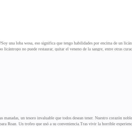
?Soy una loba wosa, eso significa que tengo habilidades por encima de un licá
o licántropo no puede restaurar, quitar el veneno de la sangre, entre otras cur
dejar a mi esposo, el alfa de la manada Zafiro.Todavía el dolor de su traición e
rdar...—¡Zebela! —Sentí un estremecimiento cuando su voz autoritaria me des
«Pasará la noche conmigo», celebré en mis pensamientos mientras saltaba de la
ecial que adquirimos las lobas cuando e
s manadas, un tesoro invaluable que todos desean tener. Nuestro corazón noble 
ara Roan. Un trofeo que usó a su conveniencia.Tras vivir la horrible experienc
dos los momentos que tuvimos juntos.Mis sueños eran mis recuerdos...—Señor