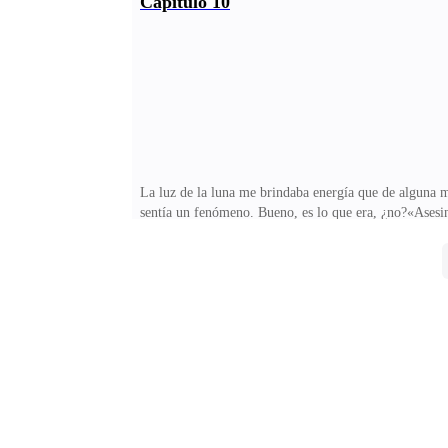
Capítulo 10
saliera, quien obedeció nerviosa y cerró la puerta t
con el chisme —respondió Roan con una sonrisa mali
La luz de la luna me brindaba energía que de alguna m
sentía un fenómeno. Bueno, es lo que era, ¿no?«Asesi
mi cabeza jugueteaba con uno de los tantos recuerdos
por lo que trataba de no llorar y nunca lo hice, así qu
dolorosas que fueran las palabras de mi padre, jamás m
Cuando cambié de forma, entorné los ojos al notar m