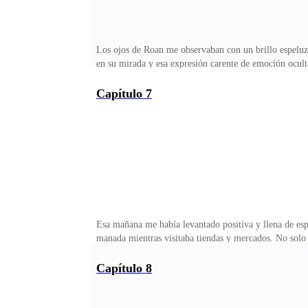
Los ojos de Roan me observaban con un brillo espeluzna
en su mirada y esa expresión carente de emoción ocult
nerviosa de lo que ya estaba.«Di que me dejarás ir, p
que compartimos por tres años.—Sobre mi cadáver —sol
Capítulo 7
quieres aquí? ¿Es por tu padre? Él entenderá que amas
peso con la manada. Te he dejado descansar porque est
Esa mañana me había levantado positiva y llena de espe
manada mientras visitaba tiendas y mercados. No solo m
al olfato. Después de eso, me abastecí de los ingredie
favorita.—Espero que te guste, amor mío. ¿Será que ho
Capítulo 8
Roan sobre los míos—. ¿Cómo se sentirá ser besada? T
organicé muy elegantes. Me bañé rápido y me puse el 