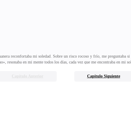
ras sí. Por mi parte, mantuve mi porte imponente mientras observaba a los hom
ciosa.—Dime que es una eq
anera reconfortaba mi soledad. Sobre un risco rocoso y frío, me preguntaba si
no», resonaba en mi mente todos los días, cada vez que me encontraba en mi sol
 del pasado, donde mi yo cachorro se encontraba frente al hombre que siempre 
e no sabía qué se sentía rendirse al llanto. Nunca había salido de mí una lágrim
Capítulo Anterior
Capítulo Siguiente
e mostré débil ante él.«Alfa, encuéntreme en la cantina», me invitó Janor por 
i cuerpo semi desnudo