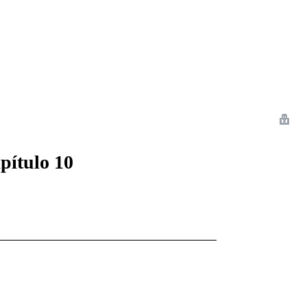
 Romance
Sci-Fi
Guerra
Otros
pítulo 10