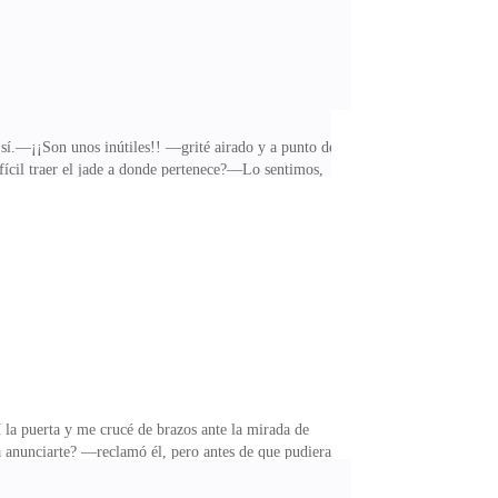
 sí.—¡¡Son unos inútiles!! —grité airado y a punto de
fícil traer el jade a donde pertenece?—Lo sentimos,
o? Todos le temen, por lo que nos confiamos y no
pagar con su vida. Díganme que por lo menos tienen el
res temblaron al enfrentarse a esa mirada
 la puerta y me crucé de brazos ante la mirada de
 anunciarte? —reclamó él, pero antes de que pudiera
 Alfa. Ni siquiera me dio tiempo de detenerla. Le pido
de mi marido.Él le hizo señas a la secretaria para que