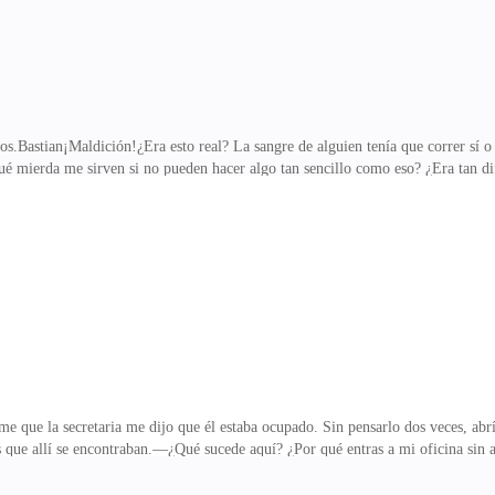
s.Bastian¡Maldición!¿Era esto real? La sangre de alguien tenía que correr sí o
ué mierda me sirven si no pueden hacer algo tan sencillo como eso? ¿Era tan di
—. No esperábamos tal emboscada. Es que, ¿quién podría atreverse a desafiarl
onfianza está el peligro, imbéciles! Ah, pero el maldito responsable me va a 
ntes rechinaron en una sonrisa despiadada y llena de sed de venganza.Mis homb
costumbrados a ver lo tenebroso que solí
e que la secretaria me dijo que él estaba ocupado. Sin pensarlo dos veces, abrí
ue allí se encontraban.—¿Qué sucede aquí? ¿Por qué entras a mi oficina sin a
 adelantó a comunicarle:—Le dije que estaba ocupado, pero ella siguió adelante,
 te dijo el Gamma lo que hicieron? —interpelé, captando la completa atención 