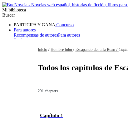
Mi biblioteca
Buscar
PARTICIPA Y GANA
Concurso
Para autores
Recompensas de autores
Para autores
Ranking
Navegar
Inicio
/
Hombre lobo
/
Escapando del alfa Roan /
Capít
Novelas
Cuentos Cortos
Todos
Romance
Hombre lobo
Mafia
Sistema
Fantasía
Urbano
LG
Todos los capítulos de Esc
291 chapters
Capítulo 1