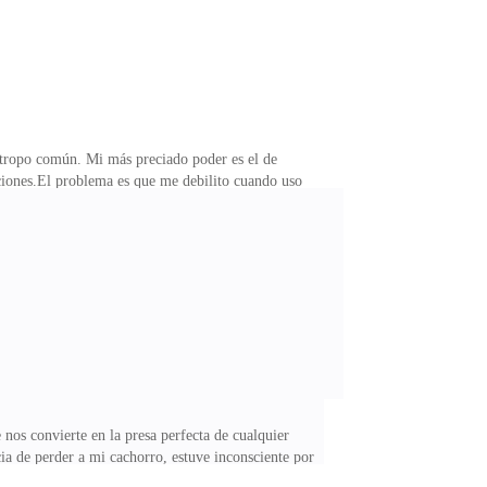
ntropo común. Mi más preciado poder es el de
aciones.El problema es que me debilito cuando uso
stá impregnado en mis huesos y mi loba llora nuestra
pertó en medio de la noche. Por un momento me
 cama contenta. Me cercioré de no estar desaliñada y
nos convierte en la presa perfecta de cualquier
ia de perder a mi cachorro, estuve inconsciente por
a Zebela, ya despertó —La voz de la mucama hizo que