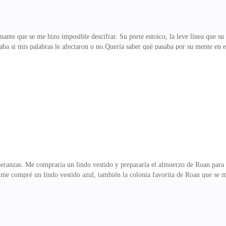
nte que se me hizo imposible descifrar. Su porte estoico, la leve línea que su 
aba si mis palabras le afectaron o no.Quería saber qué pasaba por su mente en
or favor», pensé esperanzada de que Roan fuera consciente de que ya no había 
tó al fin.Sentí un escalofrío recorrerme en el instante en que habló.—No tien
 a Kapria y que ustedes formaron una familia.—Eres mi Luna, Zebela, no puedes
abas delicada de salud, pero
ranzas. Me compraría un lindo vestido y prepararía el almuerzo de Roan para lle
e compré un lindo vestido azul, también la colonia favorita de Roan que se mez
ntes que usaría para su almuerzo.Solo me tomé dos horas en las compras, por lo
y sí me atrevo a besarlo? ¿Se enojaría? —fantaseaba mientras cocinaba. Sentía 
enemos un año de casados y yo todavía no sé a qué saben tus labios.Con ese pe
vestido nuevo, luego me h