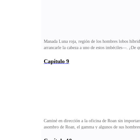
Manada Luna roja, región de los hombres lobos híbrido
arrancarle la cabeza a uno de estos imbéciles—. ¿De q
Alfa —se disculpó el guerrero encargado de la misión
tomamos las medidas de seguridad necesarias.—¡En la c
Capítulo 9
nombre del gusano que se atrevió a robarme. —Mis die
transformada en pura maldad, como si no estuvieran a
Caminé en dirección a la oficina de Roan sin importarm
asombro de Roan, el gamma y algunos de sus hombres q
responderle, la secretaria se apareció de repente y se
disculpas.Entorné los ojos y miré a Roan molesta.—¿Ya