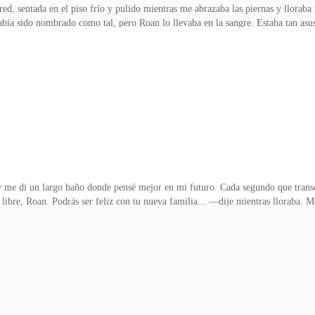
 pared, sentada en el piso frío y pulido mientras me abrazaba las piernas y ll
abía sido nombrado como tal, pero Roan lo llevaba en la sangre. Estaba tan as
primera vez desde que fui traída a esta manada, miré a Roan a los ojos. En ese e
 de misterio y peligro me prendó y ese día supe que mi corazón estaría ligado a
n él y decidí ignorar cuánto lo amaba. No me alegré para nada cuando ella muri
ienes la edad suficiente
 y me di un largo baño donde pensé mejor en mi futuro. Cada segundo que trans
libre, Roan. Podrás ser feliz con tu nueva familia... —dije mientras lloraba. M
ue esperaba. Sabía que él no se merecía mis lágrimas, pero era mi manera de s
imo para secarlo. El estómago me ardía a causa de la falta de ingesta de comid
zana —espetó mi suegra cuando entró en la cocina. Supuse que se estaba quedand
 hijo de Roan en bra