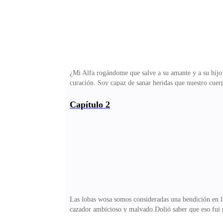
¿Mi Alfa rogándome que salve a su amante y a su hijo
curación. Soy capaz de sanar heridas que nuestro cuerp
dicha habilidad. Y esa fue la razón por la que decidí 
desdicha con rabia y sed de venganza.Aún duele reco
Capítulo 2
emocioné al escucharlo porque había regresado a casa.
le sonreí al espejo porque mi piel tenía ese brillo esp
Las lobas wosa somos consideradas una bendición en la
cazador ambicioso y malvado.Dolió saber que eso fui p
varios días donde me mantuve soñando con Roan y to