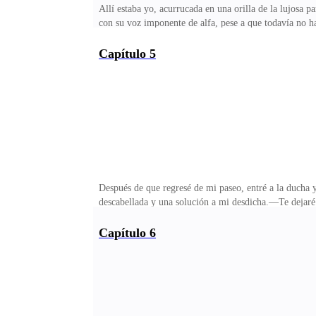
Allí estaba yo, acurrucada en una orilla de la lujosa
con su voz imponente de alfa, pese a que todavía no h
chiquilla. ¿Acaso no te salvamos de esos rufianes?Por 
cachorra adolescente; sin embargo, su belleza cargada
Capítulo 5
que verlo ser feliz con su mate. Traté de no pensar e
triste.—Zebela, hace un año perdí a mi pareja y tú ya t
Después de que regresé de mi paseo, entré a la ducha
descabellada y una solución a mi desdicha.—Te dejaré 
por Roan esta vez para no volverlo hacer más. Es lo q
fresco y dejarme el cabello mojado porque no tenía án
Capítulo 6
Hasta que te dignas en salir de esa habitación, holga
al cachorro.Me giré en su dirección, pero verla con el