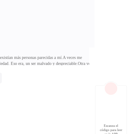
bres de Roan.—Me imagino que el bocón de Dan te fue
 existían más personas parecidas a mí.A veces me
edad. Eso era, un ser malvado y despreciable.Otra vez
me odió.Desde que tuve uso de razón fui orgulloso,
a que no fuera de risa o cansancio al bostezar.Por más
medio del vínculo. Exhalé un suspiro y regresé a casa.
Escanea el
código para leer