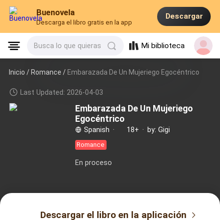
Buenovela
Descargar
Descarga el libro gratis en la app
Mi biblioteca
Busca lo que quieras
Inicio /
Romance
/
Embarazada De Un Mujeriego Egocéntrico
Last Updated: 2026-04-03
Embarazada De Un Mujeriego
Egocéntrico
Spanish
·
18+
·
by: Gigi
Romance
En proceso
Descargar el libro en la aplicación