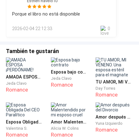
Esthefi Ravelo10
esperaban que Eliana se animara a unirse al almuerzo. Nadie
dijo nada, solo le sonrieron y tomaron asiento en la gran
—Ayúdame Rachel, el banco si te hará el préstamo a ti.
Porque el libro no está disponible
mesa. Antonio se pone de pie para dar un par de palabras
que apacigüen el ambiente entre todos ellos, toma su copa
2026-02-04 22:12:33
0
de vino y con e
—¿Estás loco? No quiero endeudarme con el banco
por esa cantidad, además…— recordó sus ahorros y
También te gustarán
su alma se apretuja. —Mis ahorros son para
comprarme mi casa y aún hay muy poco.
Esposa bajo contrato
—¿Casa? Pero si esta es tu casa.
AMADA ESPOSA ¡PERDÓNAME!
Jeda Clavo
TU AMOR, MI VENENO. Una esposa estéril para el magnate
Jeda Clavo
Romance
Day Torres
Romance
—¿Mi casa? Lo dudo, con tu situación no me
Romance
sorprendería si mañana mismo nos viene a sacar el
banco.
Amor después del Divorcio
—Rachel por favor, ahora más que nunca te necesito,
Esposa Obligada Del CEO Paralítico
Amor Malentendido por mi esposo cruel
Yuna Izquierdo
Valentina S.
Alicia W. Colins
Romance
amor.
Romance
Romance