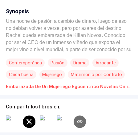
Synopsis
Una noche de pasión a cambio de dinero, luego de eso
no debían volver a verse, pero por azares del destino
Rachel queda embarazada de Kilian Novoa. Conocido
por ser el CEO de un inmenso viñedo que exporta el
mejor vino a nivel mundial, a parte de ser conocido por su
fama de hombre mujeriego. Ella decide decirle sobre su
Contemporánea
Pasión
Drama
Arrogante
embarazo, pero él ha dejado en claro que no desea a ese
niño y cuando ambos pensaban que todo quedaría ahí.
Chica buena
Mujeriego
Matrimonio por Contrato
Un día Kilian aparece en su casa para pedirle
matrimonio. —Fuera de mi casa— dijo totalmente seria.
De Odio al Amor
Embarazo
Embarazada De Un Mujeriego Egocéntrico Novelas Online Descarga gratuita de PDF
Kilian muerde su legua, no había empezado de la mejor
forma. —Lo siento, iré al punto. Hagamos un trato. —¿Un
trato? —Yo les doy todo lo que necesitan tu hijo y tú, a
Comparitr los libros en:
cambio cásate conmigo por un periodo de un año. Rachel
mira a este hombre y definitivamente se ha vuelto loco.