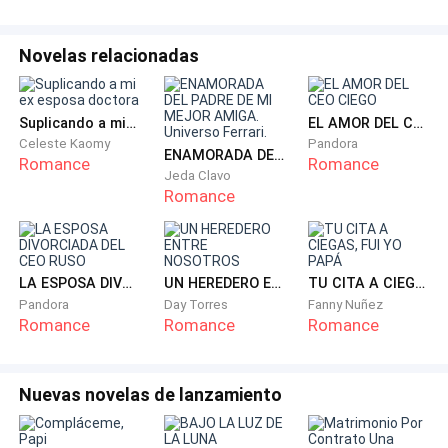
Samuel la abraza y ella se siente sin fuerzas. La
situación es compleja y se sale de sus manos, siente
Novelas relacionadas
muchas ganas de gritarle muchas cosas, pero se
contiene. Era una pérdida de tiempo ante el problema,
aparte de que sus sentimientos eran fuertes. Amaba
Suplicando a mi ex esposa doctora
EL AMOR DEL CEO CIEGO
Celeste Kaomy
Pandora
demasiado a este idiota para dejarlo a su suerte, así
ENAMORADA DEL PADRE DE MI MEJOR AMIGA. Universo Ferrari.
Romance
Romance
que debía hallar una manera de ayudarlo.
Jeda Clavo
Romance
—Bien, tomaré mis ahorros y veré cómo consigo el
resto.
LA ESPOSA DIVORCIADA DEL CEO RUSO
UN HEREDERO ENTRE NOSOTROS
TU CITA A CIEGAS, FUI YO PAPÁ
—¡Gracias bebé! — Samuel la apretuja entre sus
Pandora
Day Torres
Fanny Nuñez
Romance
Romance
Romance
brazos. —Te juro que no volveré a apostar.
Su sonrisa es débil ante la lluvia de besos por parte de
Nuevas novelas de lanzamiento
él.