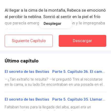
Al llegar a la cima de la montaña, Rebeca se emocionó
al percibir la neblina. Sonrió al sentir en la piel el frío
que parecía emerger de la vegetación y le impregnaba
Desplegar
el cuerpo.
Siguiente Capítulo
Descargar
Respiró hondo para llenar sus pulmones de aire puro y
captar el sutil aroma de la tierra mojada.
Último capítulo
—Mamá, detén el auto —pidió risueña. Ansiaba
disfrutar un rato más de aquel espectáculo de
El secreto de las Bestias Parte 5. Capítulo 36. El cambio
fragancias y sensaciones, pero su alegría se esfumó
—¿Tan extraño te resulta? —le preguntó Trini al recostarse
al divisar el rostro inflexible de Marian.
en la cama, a su lado.Se encontraban en una posada en el
pueblo, descansando, mientras los líderes y Malena se
—No se te ocurra apegarte a este lugar —advirtió la
ocupaban de dar el último adiós a los restos de la tinaja del
mujer con una voz cargada de reproches.
El secreto de las Bestias Parte 5. Capítulo 35. Llamarada
pacto a varios kilómetros de La Costa, en medio del mar.—
Nunca me había sentido tan vacío. Ni siquiera aquella vez en
Faltaban horas para la llegada del alba, aquel era un
qué quedamos atrapados en la montaña. Esta ocasión es