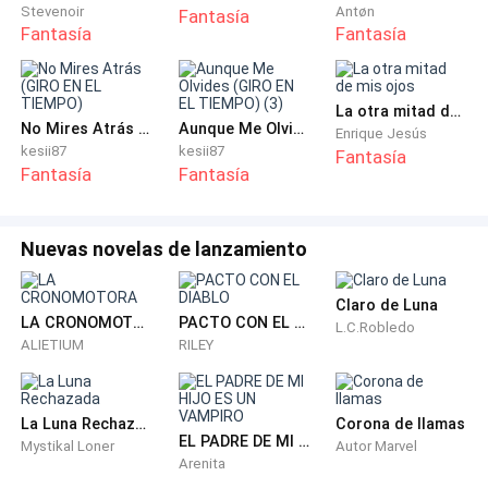
Stevenoir
Antøn
Fantasía
Se apresuró por salir de allí, al tiempo que procuraba
Fantasía
Fantasía
controlar a su agitada respiración y disimulaba su
miedo para que su madre no lo notara y la reprendiera
por su imprudencia.
La otra mitad de mis ojos
No Mires Atrás (GIRO EN EL TIEMPO)
Aunque Me Olvides (GIRO EN EL TIEMPO) (3)
Enrique Jesús
kesii87
kesii87
Fantasía
Se sentó en el vehículo frotándose con energía los
Fantasía
Fantasía
brazos. Buscaba infundirse calor para dejar de
temblar.
Nuevas novelas de lanzamiento
—No existe, no existe —repitió en susurros, pendiente
de los movimientos de Marian, que terminaba de
Claro de Luna
LA CRONOMOTORA
PACTO CON EL DIABLO
L.C.Robledo
agregar agua al radiador.
ALIETIUM
RILEY
Respiro hondo y lanzó una ojeada precavida hacia la
cueva. Todo estaba en calma, al igual que sucedía
La Luna Rechazada
Corona de llamas
EL PADRE DE MI HIJO ES UN VAMPIRO
cada vez que despertaba de una de sus pesadillas.
Mystikal Loner
Autor Marvel
Arenita