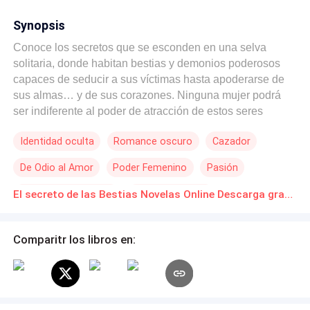
Synopsis
Conoce los secretos que se esconden en una selva
solitaria, donde habitan bestias y demonios poderosos
capaces de seducir a sus víctimas hasta apoderarse de
sus almas… y de sus corazones. Ninguna mujer podrá
ser indiferente al poder de atracción de estos seres
sobrenaturales. Caerán en sus redes a pesar del peligro
Identidad oculta
Romance oscuro
Cazador
que eso pueda representar para sus vidas.
De Odio al Amor
Poder Femenino
Pasión
Heredero / Heredera
Ventaja Especial
El secreto de las Bestias Novelas Online Descarga gratuita de PDF
Comparitr los libros en: