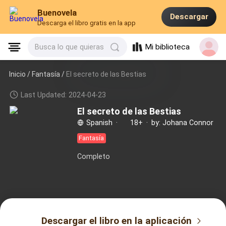
Buenovela
Descargar
Descarga el libro gratis en la app
Mi biblioteca
Busca lo que quieras
Inicio /
Fantasía
/
El secreto de las Bestias
Last Updated: 2024-04-23
El secreto de las Bestias
Spanish
·
18+
·
by: Johana Connor
Fantasía
Completo
Descargar el libro en la aplicación