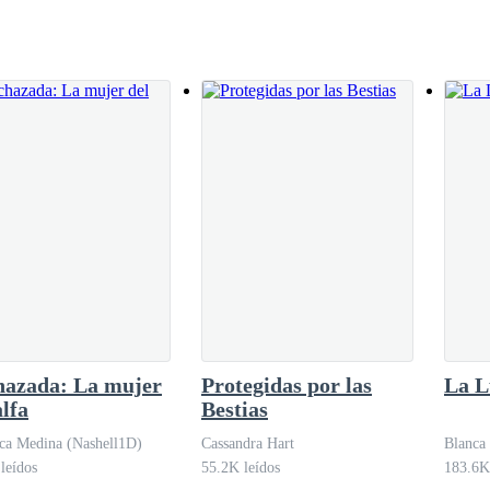
 dolor físico y momentáneo mantiene mi mente
chica rubia de la q
hazada: La mujer
Protegidas por las
La L
alfa
Bestias
ca Medina (Nashell1D)
Cassandra Hart
Blanca
leídos
55.2K leídos
183.6K