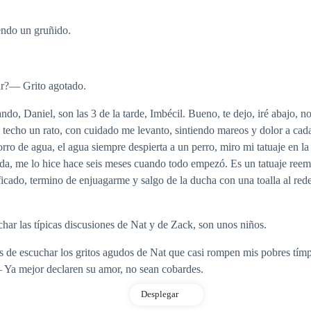
ndo un gruñido.
rar?— Grito agotado.
do, Daniel, son las 3 de la tarde, Imbécil. Bueno, te dejo, iré abajo,
 techo un rato, con cuidado me levanto, sintiendo mareos y dolor a cada 
ro de agua, el agua siempre despierta a un perro, miro mi tatuaje en la z
cada, me lo hice hace seis meses cuando todo empezó. Es un tatuaje reem
ificado, termino de enjuagarme y salgo de la ducha con una toalla al red
char las típicas discusiones de Nat y de Zack, son unos niños.
de escuchar los gritos agudos de Nat que casi rompen mis pobres tímpa
— Ya mejor declaren su amor, no sean cobardes.
Desplegar