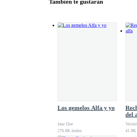
También te gustarán
cinco minutos me distraigo de esa forma, el
ocupada, la mantiene libre de la imagen de la 
Los gemelos Alfa y yo
Rec
del 
Jane Doe
Veróni
276.8K leídos
41.8K 