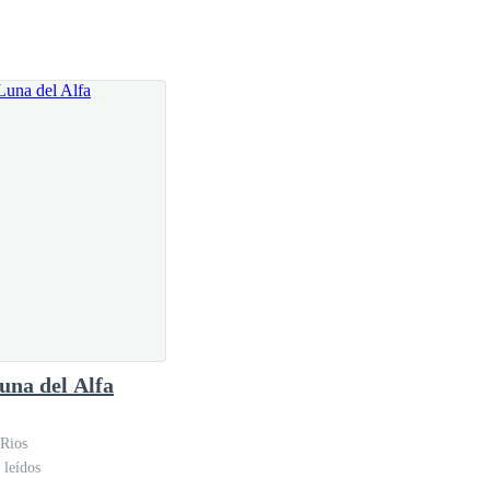
una del Alfa
 Rios
 leídos