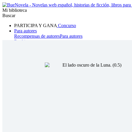
Mi biblioteca
Buscar
PARTICIPA Y GANA
Concurso
Para autores
Recompensas de autores
Para autores
Ranking
Navegar
Novelas
Cuentos Cortos
Todos
Romance
Hombre lobo
Mafia
Sistema
Fantasía
Urbano
LG