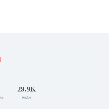
 Romance
Sci-Fi
Guerra
Otros
29.9K
los
leídos