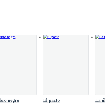
ibro negro
El pacto
La ú