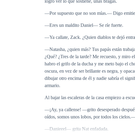
logro ver lo que sostiene, unas bragas.
—Por supuesto que no son mías.— Digo emitie
—Eres un maldito Daniel— Se ríe fuerte.
—Ya callate, Zack. ¿Quien diablos te dejó ent
—Natasha, ¿quien más? Tus papás están trabajan
¿Qué? ¿Tres de la tarde? Me recuesto, y miro el
habro el grifo de la ducha y me meto bajo el chor
oscura, en vez de ser brillante es negra, y opa
dibujar otro encima de él y nadie sabría el sign
armario.
Al bajar las escaleras de la casa empiezo a escu
—¡Ay, ya callense! —grito desesperado después 
oídos, somos unos lobos, por todos los cielos.
—Danieeel— grita Nat enfadada.