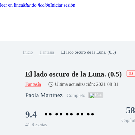
Mundo ficción
Iniciar sesión
Inicio
Fantasía
El lado oscuro de la Luna. (0.5)
BTQ+
YA/TEEN
Paranormal
Misterio/Thriller
Oriental
Juegos
Historia
MM
El lado oscuro de la Luna. (0.5)
ES
Fantasía
Última actualización: 2021-08-31
Paola Martínez
16
Completo
58
9.4
Capítu
41 Reseñas