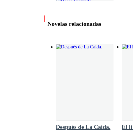
Novelas relacionadas
Deseo Profundo
Aurora Love
67.9K leídos
Después de La Caída.
El l