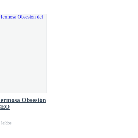
familia de bajos recursos, sabía que conseguir esa
ermosa Obsesión
 CEO
 leídos