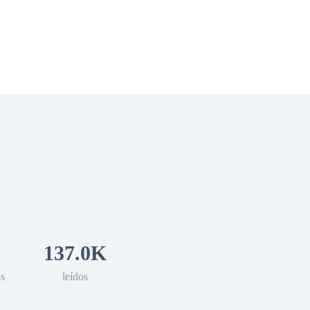
 Romance
Sci-Fi
Guerra
Otros
137.0K
os
leídos