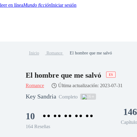
Mundo ficción
Iniciar sesión
Inicio
Romance
El hombre que me salvó
BTQ+
YA/TEEN
Paranormal
Misterio/Thriller
Oriental
Juegos
Historia
MM
El hombre que me salvó
ES
Romance
Última actualización: 2023-07-31
Key Sandria
16
Completo
146
10
Capítul
164 Reseñas