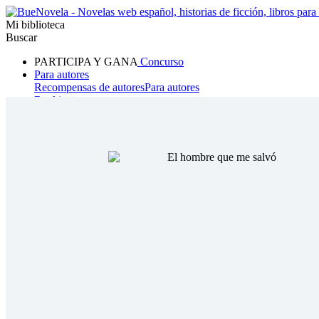
Mi biblioteca
Buscar
PARTICIPA Y GANA
Concurso
Para autores
Recompensas de autores
Para autores
Ranking
Navegar
Novelas
Cuentos Cortos
Todos
Romance
Hombre lobo
Mafia
Sistema
Fantasía
Urbano
LG