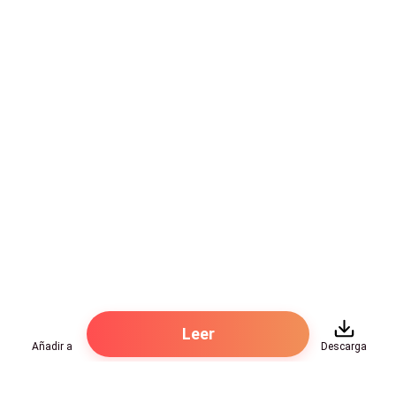
—Con que no fue una visión. Has vuelto, la misma
Laura Visconti aquí, de vuelta en Canadá—Volteó y allí
estaba él.
Odiaba la forma en que la ponía nerviosa al verlo, y aún
más odiaba esta escena incómoda de reencuentro.
Ella olía a basura y tenía trozos de papel pegados en
el cabello así que se limpió un poco con torpeza y
nerviosismo. Martín la miraba con gesto serio, aunque
parecía tan nervioso como ella.
—¿Has caído tan bajo que tienes que rebuscar en la
basura? Parece que mi sueño se ha hecho realidad,
Leer
verte destruida es poco para lo que te deseo, Laura —
Añadir a
Descarga
sus ojos estaban fijos en ella.