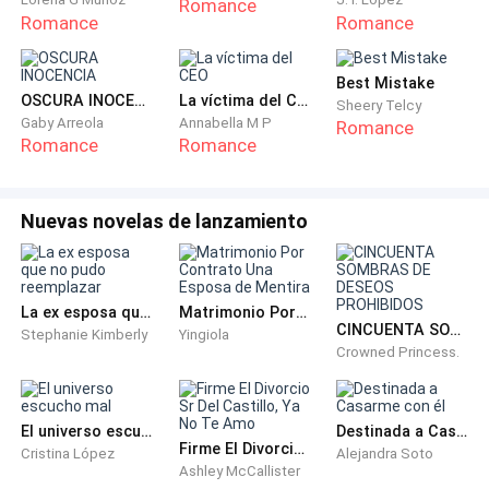
Romance
embargo sus pensamientos se disiparon rápidamente
Romance
Romance
al notar su cuello desnudo , su corazón se disparó. Su
collar no estaba.
Best Mistake
OSCURA INOCENCIA
La víctima del CEO
Sheery Telcy
Aterrada, miró el piso, esperando encontrarlo tirado.
Gaby Arreola
Annabella M P
Romance
Romance
Romance
Era un objeto del que nunca pudo desprenderse, el
único recuerdo que aún conservaba de Martín.
Nuevas novelas de lanzamiento
"¿Será que lo perdí al tirar la basura?" pensó con
ansiedad. Así que bajó corriendo a revisar el cubo en
la entrada de la casa . Buscaba desesperadamente
entre una pila de objetos de olor desagradable, hasta
La ex esposa que no pudo reemplazar
Matrimonio Por Contrato Una Esposa de Mentira
CINCUENTA SOMBRAS DE DESEOS PROHIBIDOS
Stephanie Kimberly
Yingiola
que las lágrimas nublaron su vista solo de imaginar
Crowned Princess.
que tal vez, no lo encontraría. Se sintió triste e
impotente. Ese collar era el recordatorio de los
momentos felices que vivió junto a Martin. Frustrada
El universo escucho mal
Destinada a Casarme con él
Firme El Divorcio Sr Del Castillo, Ya No Te Amo
quiso entrar a casa Pero de repente, una voz familiar
Cristina López
Alejandra Soto
Ashley McCallister
la hizo brincar del susto.