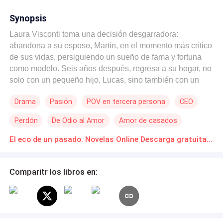
Synopsis
Laura Visconti toma una decisión desgarradora:
abandona a su esposo, Martín, en el momento más crítico
de sus vidas, persiguiendo un sueño de fama y fortuna
como modelo. Seis años después, regresa a su hogar, no
solo con un pequeño hijo, Lucas, sino también con un
corazón lleno de anhelos y la determinación de
Drama
Pasión
POV en tercera persona
CEO
reconstruir su vida. Su madre, enferma, y la necesidad de
ofrecerle a Lucas la estabilidad que tanto necesita la
Perdón
De Odio al Amor
Amor de casados
impulsan a buscar redención.Sin embargo, el
reencuentro con Martín no será fácil. La chispa entre ellos
El eco de un pasado. Novelas Online Descarga gratuita de PDF
resurge con fuerza, pero también lo hace el profundo
resentimiento que él siente por su traición. Martín ha
Comparitr los libros en:
estado lidiando con su dolor y su odio, decidido a
castigar a Laura por el sufrimiento que le causó.¿Podrá el
amor verdadero superar el rencor y las heridas del
pasado? A medida que los secretos se desvelan y las
emociones se intensifican, Laura y Martín se enfrentan a