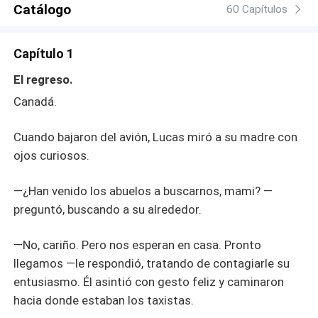
Catálogo
la pregunta más difícil: ¿Es posible perdonar y darse otra
60 Capítulos
oportunidad, o el sacrificio de un amor perdido es
irreversible?
Capítulo 1
El regreso.
Canadá.
Cuando bajaron del avión, Lucas miró a su madre con
ojos curiosos.
—¿Han venido los abuelos a buscarnos, mami? —
preguntó, buscando a su alrededor.
—No, cariño. Pero nos esperan en casa. Pronto
llegamos —le respondió, tratando de contagiarle su
entusiasmo. Él asintió con gesto feliz y caminaron
hacia donde estaban los taxistas.