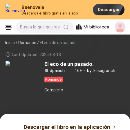
Buenovela
Descargar
Descarga el libro gratis en la app
Mi biblioteca
Busca lo que quieras
Inicio /
Romance
/
El eco de un pasado.
Last Updated: 2025-08-13
El eco de un pasado.
Spanish
·
16+
·
by: Elisagranch
Romance
Completo
Descargar el libro en la aplicación