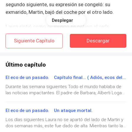
segundo siguiente, su expresión se congeló: su
exmarido, Martin, bajó del coche por el otro lado.
Desplegar
Laura sintió como su mundo se detuvo al verlo.
Habían pasado seis años y seguía luciendo igual de
Siguiente Capítulo
Descargar
atractivo. Era el mismo hombre del que se había
enamorado desde el primer instante. No quería ser
vista por él. Entonces, caminó con prisa para poder
Último capítulo
pagar rápidamente y marcharse lo antes posible.
El eco de un pasado. Capítulo final... ( Adiós, ecos del pasado)
De pronto, Lucas se acercó corriendo a ella con una
Durante las semana siguientes Todo el mundo hablaba de
bolsa de snacks.
las noticias impactantes. El padre de Barbara, Alberti Logan,
había enviado un comunicado a la prensa. En él, lamentaba
—¿Me compras esto, mami? —preguntó, y
la muerte de su hija y se distanciaba de sus acciones,
rápidamente Laura asintió, intentando mantener la
El eco de un pasado. Un ataque mortal.
afirmando que había intentado ayudarla, pero que había
calma. Tomó la bolsa de snacks y sacó unas monedas
tomado un rumbo oscuro del que no podía hacerse
Los días siguientes Laura no se apartó del lado de Martin y
responsable. Con un tono frío y distante, anunció que se
con prisa para pagar las cosas . Luego, salió
dos semanas más, este fue dado de alta. Mientras tanto la
mudaría al extranjero, dejando atrás el escándalo y la