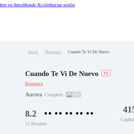
Mundo ficción
Iniciar sesión
Inicio
Romance
Cuando Te Vi De Nuevo
BTQ+
YA/TEEN
Paranormal
Misterio/Thriller
Oriental
Juegos
Historia
MM
Cuando Te Vi De Nuevo
ES
Romance
Aurora
16
Completo
41
8.2
Capítu
25 Reseñas