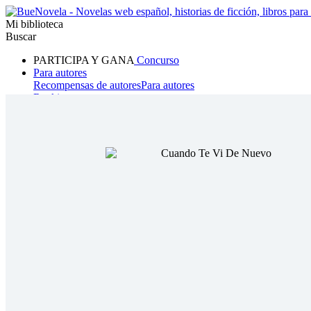
Mi biblioteca
Buscar
PARTICIPA Y GANA
Concurso
Para autores
Recompensas de autores
Para autores
Ranking
Navegar
Novelas
Cuentos Cortos
Todos
Romance
Hombre lobo
Mafia
Sistema
Fantasía
Urbano
LG