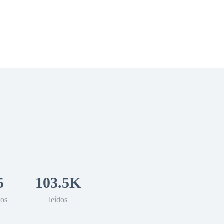
 Romance
Sci-Fi
Guerra
Otros
5
103.5K
los
leídos