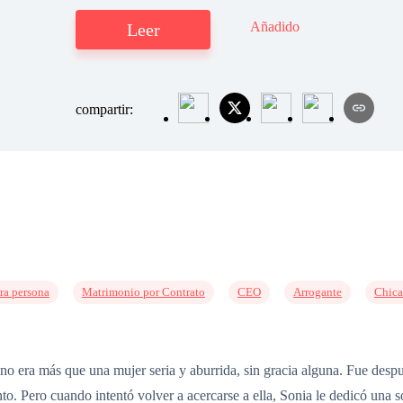
Añadido
Leer
compartir:
ra persona
Matrimonio por Contrato
CEO
Arrogante
Chica
 era más que una mujer seria y aburrida, sin gracia alguna. Fue desp
nto. Pero cuando intentó volver a acercarse a ella, Sonia le dedicó una 