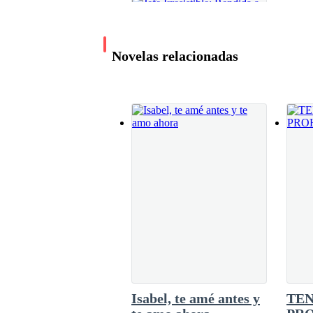
Antes de entrar a la habitación, alcanzó a escuc
Novelas relacionadas
—¿Entonces vendrá el mismísimo señor Campos
—No sé —la voz de Ana era melosa y suave—. D
—Yo no estaría tan segura. ¡No eres cualquier 
Jefe Irresistible:
siempre estuvo enamorado de ti.
Rendida a su Pasión
Maria Anita
4.6M leídos
Isabel, te amé antes y
TE