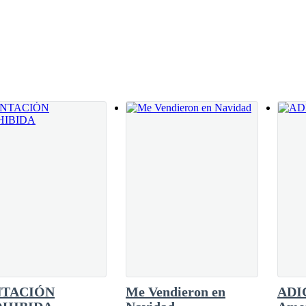
har la conversación:
 a recogerte?
ebe estar muy ocupado con el trabajo, seguramente no podrá venir.
persona! Si Sonia no se hubiera metido en medio, ¡tú serías la señora 
NTACIÓN
Me Vendieron en
ADI