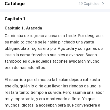
y desde luego la de Lión. En el transcurso de esta
Catálogo
49 Capítulos
historia, este mafioso comienza albergar un tipo de
sentimiento por esta mujer, afectos que no logra
Capítulo 1
demostrar. Pero sus enemigos descubrieron su debilidad
(ella), esta pareja no tendrán una vida nada fácil.
Capitulo 1. Atacada
Caminaba de regreso a casa esa tarde. Por desgracia
su maldito coche se le había pinchado una yanta
obligándola a regresar a pie. Agotada y con ganas de
irse a la cama forzaba a sus pies a avanzar. Bueno
tampoco es que aquellos tacones ayudaran mucho,
eran demasiado altos.
El recorrido por el museo la habían dejado exhausta
ese día, quién lo diría que llevar las riendas de uno le
restara tanto tiempo a su vida. Pero asumía una labor
muy importante, y era mantenerlo a flote. Ya que
muchos idiotas la acosaban para que convenciera a