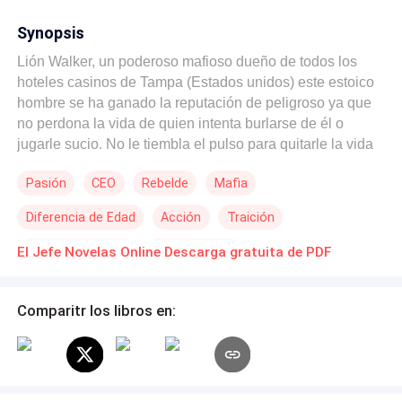
Synopsis
Lión Walker, un poderoso mafioso dueño de todos los
hoteles casinos de Tampa (Estados unidos) este estoico
hombre se ha ganado la reputación de peligroso ya que
no perdona la vida de quien intenta burlarse de él o
jugarle sucio. No le tiembla el pulso para quitarle la vida
a quien sea… solo dos personas aún no estaban
Pasión
CEO
Rebelde
Mafia
incluidas en su lista negra, aunque la principal de todos
era Eileen Smith una encantadora joven encargada de un
Diferencia de Edad
Acción
Traición
museo. Lión desea ese museo para la construcción de un
nuevo hotel casino. Pero esta chica le pone las cosas
Romance oscuro
Malentendido
El Jefe Novelas Online Descarga gratuita de PDF
muy difíciles a este mafioso controlador. Él la quiere viva
para que convenza al dueño del museo de vender, ya
que sabe que el viejo se dejaba influenciar por ella. Lión
Comparitr los libros en:
se convierte en el acosador personal de Eileen todo para
conseguir la firma del museo. Lo que no sabe este remiso
hombre es que el dueño del museo ha hecho cambios en
sus propiedades… cambio que cambia la vida de Eileen