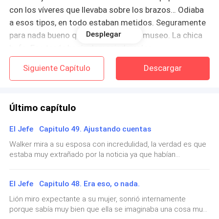
con los víveres que llevaba sobre los brazos… Odiaba
a esos tipos, en todo estaban metidos. Seguramente
Desplegar
para nada bueno querían comprar el museo. La chica
bufo. Esa tarde hacía demasiado calor.
Siguiente Capítulo
Descargar
Al dar la vuelta en una esquina, un Nissan negro se
detiene abruptamente ante ella. Eileen se detiene
abriendo enormemente sus potentes ojos ámbar. Del
Último capítulo
coche se baja un tío enorme con gafas oscuras,
enfocándola especialmente a ella. La chica da un paso
El Jefe Capitulo 49. Ajustando cuentas
hacia atrás ante la imponencia de aquel sujeto.
Walker mira a su esposa con incredulidad, la verdad es que
estaba muy extrañado por la noticia ya que habían
El manganzón se aproxima a ella rápidamente, y con
mantenido relaciones muchas veces y ella aún no se
mucha violencia le tira al piso la bolsa con comida.
quedaba embarazada. Y así de la nada suelta que lo estaba.
El Jefe Capitulo 48. Era eso, o nada.
Luego de un empujón pega a Eileen contra una cerca
— Lo supe esta mañana. Sonríe la rubia viendo la expresión
de confusión de su marido.— Pero, ¿estas segura? Hemos
metálica.
Lión miro expectante a su mujer, sonrió internamente
tenido varios encuentros y no te habías quedado yo…— Me
porque sabía muy bien que ella se imaginaba una cosa muy
hice un test, y salió positivo.— Eileen. Éste la abraza con