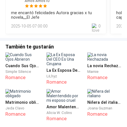
Amós Amós10
derrumbaran solo para construir otra cosa que no sea
me encantó felicidades Autora gracias x tu
hola 
importante para la ciudad.
novela,,,,El Jefe
capít
2025-10-05 07:00:00
0
2022-
La rubia limpio las lágrimas de sus mejillas, aun con
manos temblorosas término por recoger la fruta. Se
puso en pie, limpio la parte trasera de sus nalgas para
También te gustarán
disponerse a proseguir el camino a su casa. Debía ser
fuerte, por el museo y por Romel. Su jefe, ese pobre
hombre no tenía a nadie más que a ella.
Cuando Sus Ojos Abrieron
La novia Rechazada
La Ex Esposa Del CEO Es Una Cirujana
Simple Silence
Marnie
LiLhyz
Romance
Romance
No venderían el museo. Era una promesa que se había
Romance
hecho, esos mafiosos no iban a ganar esa batalla…
[…]
Matrimonio obligado
Niñera del italiano
Amor Malentendido por mi esposo cruel
Jeda Clavo
Joana Guzman
Alicia W. Colins
Romance
Romance
Un atractivo hombre de ojos azules, de unos 1,90mts,
Romance
cabello negro y mirada severa ingresaba en el casino