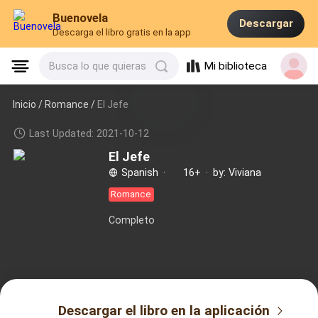
Buenovela
Descargar
Descarga el libro gratis en la app
Mi biblioteca
Busca lo que quieras
Inicio /
Romance
/
El Jefe
Last Updated: 2021-10-12
El Jefe
Spanish
·
16+
·
by: Viviana
Romance
Completo
Descargar el libro en la aplicación