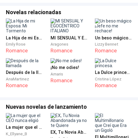
más grande que existía en toda Tampa (Estados
Unidos). Atraviado siempre de traje Armani, Lión
Novelas relacionadas
Walker conducía sus pasos hasta el último piso de lo
que era uno de sus tantos casinos.
La Hija de mi Esposa: Mi Tormento
MI SENSUAL Y EGOCÉNTRICO ITALIANO
Un beso mágico ¡Jefe no me rechace!
En la entrada el portero lo saluda, a lo que él solo
Emily Rose
Aragones
Lizzy Bennet
asiente. No era un hombre muy comunicativo con sus
Romance
Romance
Romance
empleados. Era catalogado como arrogante y
prepotente, y sin hablar de su lado oscuro. Uno que ya
¡No me odies!
Después de la llamada
La Dulce princesa.
era conocido por todo su personal, Lión era un
Amaris
AnaMartinez
Cristina López
Romance
hombre peligroso.
Romance
Romance
Y aunque este reservado jefe no articulara muchas
palabras, sabía y conocía cada movimiento de todos
Nuevas novelas de lanzamiento
los que trabajaban para él. Que alguien le robara en su
casino era como no volver a ver a esa persona nunca
La mujer que el CEO nunca eligió
más. Los empleados lo sabían, ya que muchos habían
EX, Tu Novia Abandonada ya no te Quiere
K_Ellyane_B
desaparecidos misteriosamente después de que
El Multimillonario que Creí que Era un Gigoló