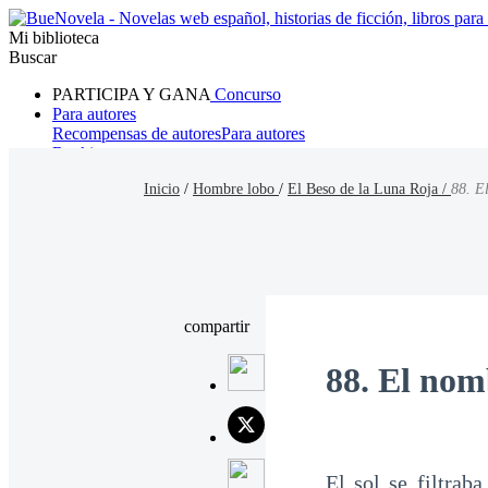
Mi biblioteca
Buscar
PARTICIPA Y GANA
Concurso
Para autores
Recompensas de autores
Para autores
Ranking
Navegar
Inicio
/
Hombre lobo
/
El Beso de la Luna Roja /
88. E
Novelas
Cuentos Cortos
Todos
Romance
Hombre lobo
Mafia
Sistema
Fantasía
Urbano
LG
compartir
88. El nom
El sol se filtrab