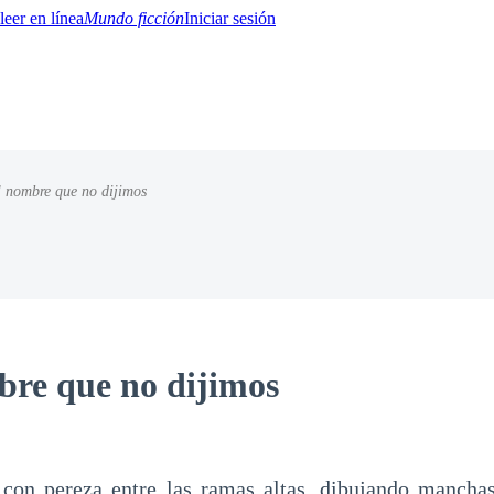
Mundo ficción
Iniciar sesión
l nombre que no dijimos
BTQ+
YA/TEEN
Paranormal
Misterio/Thriller
Oriental
Juegos
Historia
MM
bre que no dijimos
a con pereza entre las ramas altas, dibujando mancha