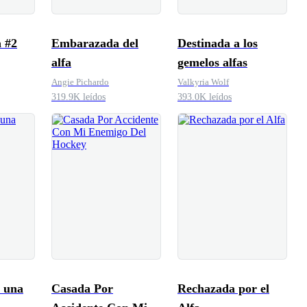
a #2
Embarazada del
Destinada a los
alfa
gemelos alfas
Angie Pichardo
Valkyria Wolf
319.9K leídos
393.0K leídos
 una
Casada Por
Rechazada por el