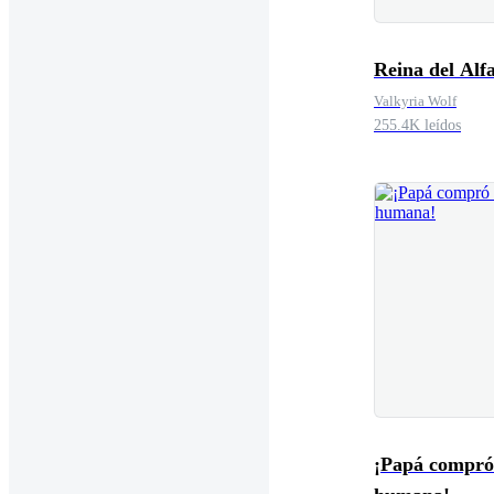
Reina del Alf
Valkyria Wolf
255.4K leídos
¡Papá compró