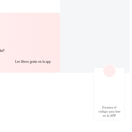
to!
Lee libros gratis en la app
Escanea el
código para leer
en la APP