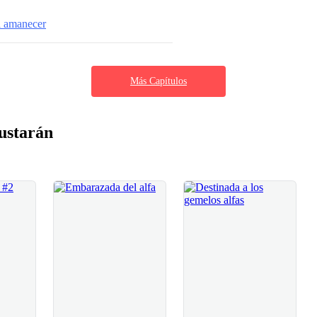
l amanecer
Más Capítulos
ustarán