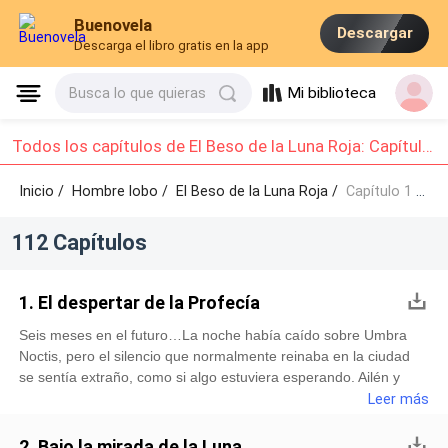
Buenovela
Descargar
Descarga el libro gratis en la app
Mi biblioteca
Busca lo que quieras
Todos los capítulos de El Beso de la Luna Roja: Capítulo 1 - Capítulo 10
Inicio /
Hombre lobo
/
El Beso de la Luna Roja /
Capítulo 1 - Capítulo 10
112 Capítulos
1. El despertar de la Profecía
Seis meses en el futuro…La noche había caído sobre Umbra
Noctis, pero el silencio que normalmente reinaba en la ciudad
se sentía extraño, como si algo estuviera esperando. Ailén y
Raven se encontraban en un rincón apartado del bosque,
Leer más
donde la luna roja iluminaba tenuemente el paisaje. Estaban
solos, aislados del mundo, y parecía que el destino les había
2. Bajo la mirada de la Luna