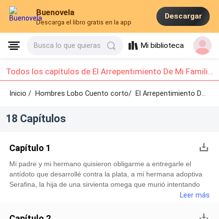
Buenovela
Descargar
Descarga el libro gratis en la app
Mi biblioteca
Busca lo que quieras
Todos los capítulos de El Arrepentimiento De Mi Familia Tras Mi Partida: Capítulo 1 - Capítulo 10
Inicio /
Hombres Lobo Cuento corto/
El Arrepentimiento De Mi Familia Tras Mi Partida /
18 Capítulos
Capítulo 1
Mi padre y mi hermano quisieron obligarme a entregarle el
antídoto que desarrollé contra la plata, a mi hermana adoptiva
Serafina, la hija de una sirvienta omega que murió intentando
salvarnos.Mi amor de la infancia y futuro compañero, Damián,
Leer más
incluso llegó a amenazarme con cancelar nuestra ceremonia de
apareamiento si no lo hacía.Sin embargo, me negué. Había
Capítulo 2