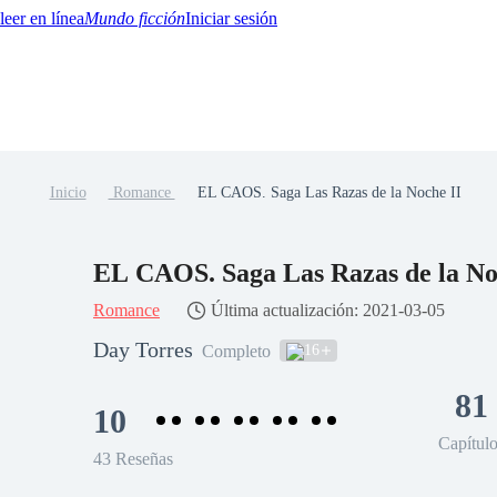
Mundo ficción
Iniciar sesión
Inicio
Romance
EL CAOS. Saga Las Razas de la Noche II
BTQ+
YA/TEEN
Paranormal
Misterio/Thriller
Oriental
Juegos
Historia
MM
EL CAOS. Saga Las Razas de la No
Romance
Última actualización: 2021-03-05
Day Torres
16
Completo
81
10
Capítul
43 Reseñas