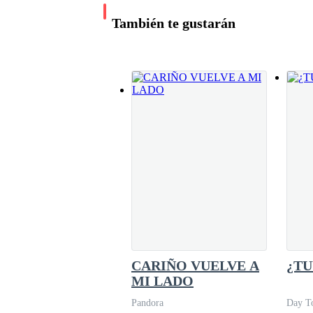
le aseguraba que le pertenecía, y luego le hab
También te gustarán
CARIÑO VUELVE A
¿TU
MI LADO
Pandora
Day To