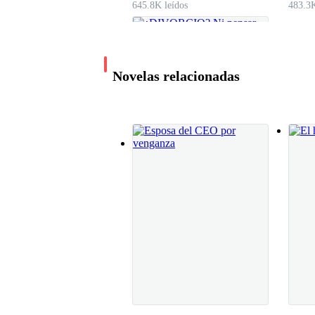
645.8K leídos
483.3K
Novelas relacionadas
¿DIVORCIO? Ni
pensar
Livi Ruiz
482.2K leídos