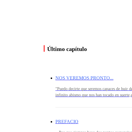
¡Desoíd los ardides y la venia
con que el traidor instiga su estocada,
Último capítulo
y a sus letales huestes, enfrentaos…!
NOS VEREMOS PRONTO...
Que ha de morir la Madre primigenia,
“Puedo decirte que seremos capaces de huir d
infinito abismo que nos han tocado en suerte
cumpliráy tender puentes sobre dos riberas i
con la insignia de plata en la mirada,
no es un misterio que se me haya otorgado,y m
atadura perfecta, la sangrienta batalla desde e
habré perdido.”Estimado lector, gracias por ll
PREFACIO
nosotros durante dos tomos completos. El fina
para imponer su nombre sobre el caos.”