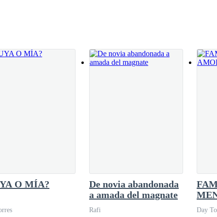
ía he
YA O MÍA?
De novia abandonada
FAM
a amada del magnate
MEN
DE 
rres
Rafi
Day To