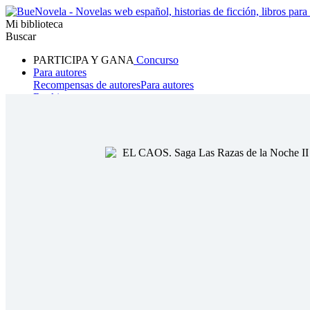
Mi biblioteca
Buscar
PARTICIPA Y GANA
Concurso
Para autores
Recompensas de autores
Para autores
Ranking
Navegar
Novelas
Cuentos Cortos
Todos
Romance
Hombre lobo
Mafia
Sistema
Fantasía
Urbano
LG