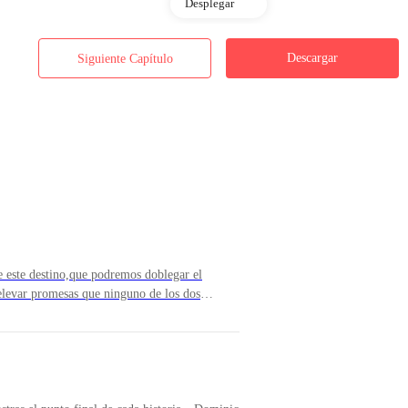
Desplegar
Descargar
Siguiente Capítulo
e este destino,que podremos doblegar el
,elevar promesas que ninguno de los dos
rremediablemente separadas.Pero la esperanza
i elección será siempre el infinito abismo, la
ste díay por todos los siglos, amor, en que te
egar aquí, significa que has estado con
l de nuestra historia está ya muy cerca, espero