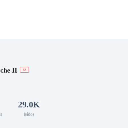
 Romance
Sci-Fi
Guerra
Otros
che II
ES
29.0K
os
leídos