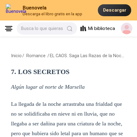
Buenovela
Descargar
Descarga el libro gratis en la app
Mi biblioteca
Busca lo que quieras
Inicio
/
Romance
/
EL CAOS. Saga Las Razas de la Noche II
/
7
7. LOS SECRETOS
Algún lugar al norte de Marsella
La llegada de la noche arrastraba una frialdad que
no se solidificaba en nieve ni en lluvia, que no
llegaba a ser dañina para una criatura de la noche,
pero que hubiera sido letal para un humano que se