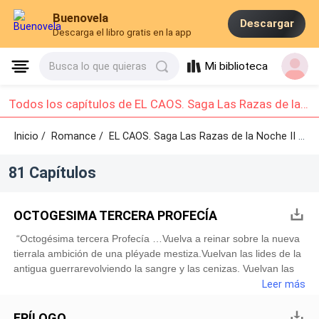
Buenovela
Descargar
Descarga el libro gratis en la app
Mi biblioteca
Busca lo que quieras
Todos los capítulos de EL CAOS. Saga Las Razas de la Noche II: Capítulo 1 - Capítulo 10
Inicio /
Romance
/
EL CAOS. Saga Las Razas de la Noche II /
Ca
81 Capítulos
OCTOGESIMA TERCERA PROFECÍA
“Octogésima tercera Profecía …Vuelva a reinar sobre la nueva
tierrala ambición de una pléyade mestiza.Vuelvan las lides de la
antigua guerrarevolviendo la sangre y las cenizas. Vuelvan las
armas y las negras huestesa cobrar con mil vidas sus
Leer más
reproches,a extender el dolor como la Pestesobre las criaturas
de la noche. ¡Desoíd los ardides y la veniacon que el traidor
EPÍLOGO