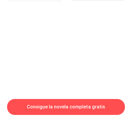
animales se desplazaban con una marcha ligera y cautelosa
paralelos a su trayectoria, aunque no se podía decir que la
muchacha siguiera una trayectoria predeterminada. Avanzaba al
parecer sin rumbo, confundida y ofuscada por una frustración
que a cada momento se acercaba más a la ira que a la
tristeza.Más de una semana.
Consigue la novela completa gratis