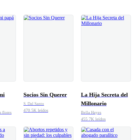
mi
Socios Sin Querer
La Hija Secreta del
Millonario
S. Dal Santo
470.5K leídos
s flores
Bella Hayes
455.7K leídos