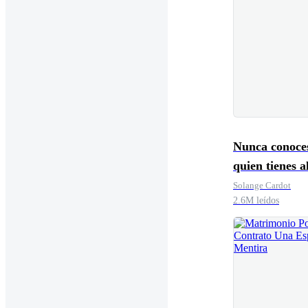
Nunca conoce
quien tienes a
Solange Cardot
2.6M leídos