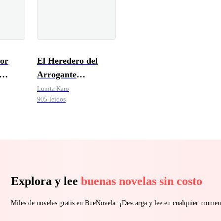
or
El Heredero del
Arrogante
ntira
Millonario
Lunita Karo
905 leídos
Explora y lee
buenas novelas sin costo
Miles de novelas gratis en BueNovela. ¡Descarga y lee en cualquier momen