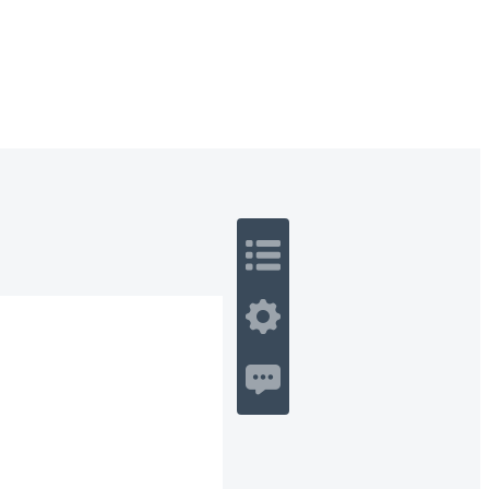
 Romance
Sci-Fi
Guerra
Otros