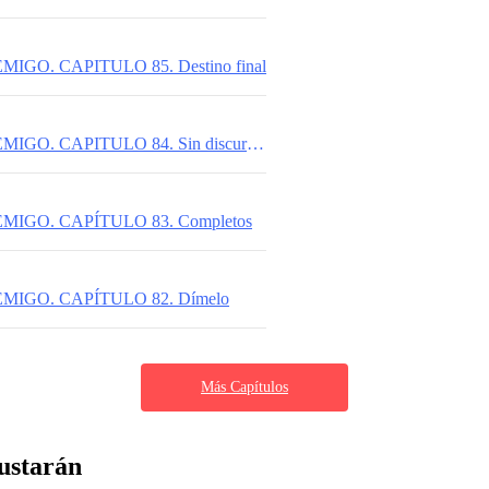
IGO. CAPITULO 85. Destino final
MI MEJOR ENEMIGO. CAPITULO 84. Sin discursos profundos
MIGO. CAPÍTULO 83. Completos
MIGO. CAPÍTULO 82. Dímelo
Más Capítulos
ustarán