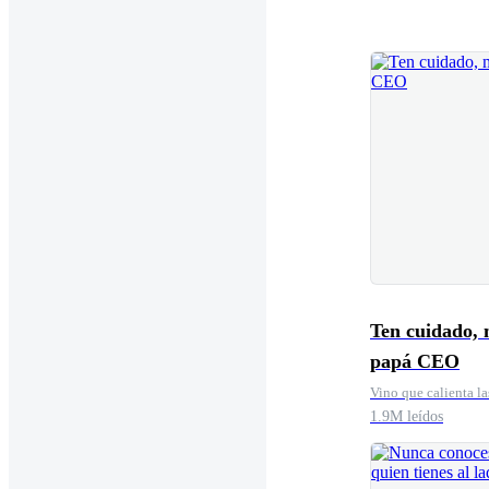
Ten cuidado, 
papá CEO
Vino que calienta la
1.9M leídos