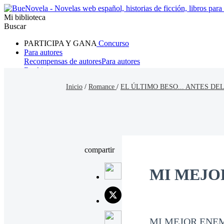
Mi biblioteca
Buscar
PARTICIPA Y GANA
Concurso
Para autores
Recompensas de autores
Para autores
Ranking
Navegar
Inicio
/
Romance
/
EL ÚLTIMO BESO... ANTES DEL
Novelas
Cuentos Cortos
Todos
Romance
Hombre lobo
Mafia
Sistema
Fantasía
Urbano
LG
compartir
MI MEJO
MI MEJOR ENEM