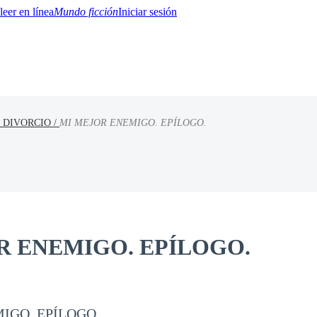
Mundo ficción
Iniciar sesión
 DIVORCIO /
MI MEJOR ENEMIGO. EPÍLOGO.
BTQ+
YA/TEEN
Paranormal
Misterio/Thriller
Oriental
Juegos
Historia
MM
R ENEMIGO. EPÍLOGO.
IGO. EPÍLOGO.