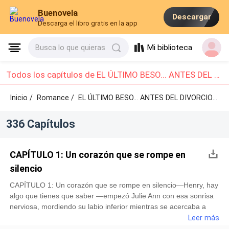
Buenovela
Descargar
Descarga el libro gratis en la app
Mi biblioteca
Busca lo que quieras
Todos los capítulos de EL ÚLTIMO BESO... ANTES DEL DIVORCIO: Capítulo 1 - Capítulo 10
Inicio /
Romance
/
EL ÚLTIMO BESO... ANTES DEL DIVORCIO /
Ca
336 Capítulos
CAPÍTULO 1: Un corazón que se rompe en
silencio
CAPÍTULO 1: Un corazón que se rompe en silencio—Henry, hay
algo que tienes que saber —empezó Julie Ann con esa sonrisa
nerviosa, mordiendo su labio inferior mientras se acercaba a
él.Henry la miró, entre curioso y preocupado mientras tomaba
Leer más
sus manos con un gesto de profundo cariño.—¿Qué pasa? —