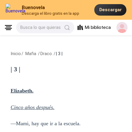
Buenovela
Descargar
Descarga el libro gratis en la app
Mi biblioteca
Busca lo que quieras
Inicio
/
Mafia
/
Draco.
/
| 3 |
| 3 |
Elizabeth.
Cinco años después.
—Mami, hay que ir a la escuela.