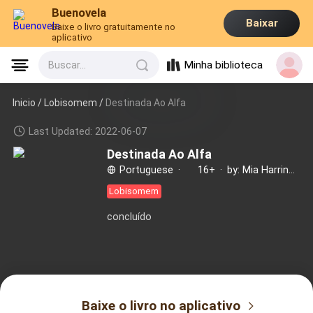
Buenovela
Baixar
Baixe o livro gratuitamente no
aplicativo
Minha biblioteca
Buscar...
Inicio /
Lobisomem
/
Destinada Ao Alfa
Last Updated: 2022-06-07
Destinada Ao Alfa
Portuguese
·
16+
·
by: Mia Harrington
Lobisomem
concluído
Baixe o livro no aplicativo