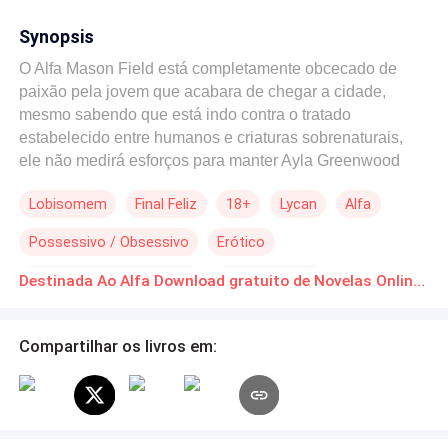
Synopsis
O Alfa Mason Field está completamente obcecado de
paixão pela jovem que acabara de chegar a cidade,
mesmo sabendo que está indo contra o tratado
estabelecido entre humanos e criaturas sobrenaturais,
ele não medirá esforços para manter Ayla Greenwood
longe de encrencas! Para isso, o então xerife da cidade
Lobisomem
Final Feliz
18+
Lycan
Alfa
de Helltown City pretende manter Ayla Greenwood sob
sua proteção, principalmente na sua cama, que é onde
Possessivo / Obsessivo
Erótico
ele mais quer mantê-la! Porém, o feroz lobo que habita
nele, não está preparado para ser dispensado ou
Relacionamento Secreto
Primeiro Amor
Destinada Ao Alfa Download gratuito de Novelas Online em PDF
ignorado, já que ele sempre foi o centro das atenções
femininas por onde quer que passe. Isso acaba de mudar,
pois com a senhorita Greenwood o alfa não terá
Compartilhar os livros em:
nenhuma chance, ao menos Ayla não o deixará saber
inicialmente, como as mulheres comuns e mortais fazem
questão demostrar, e se derreter aos pés do lobo. A
personalidade rebelde e sexy da jovem aguça o instinto