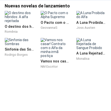
– sua voz soou quase condescendente, como se
Nuevas novelas de lanzamiento
lidasse com uma criança.
–
Eu já começo a gostar daqui – disse Aidan, o pai de
O Pacto com o Alpha Supremo
A Luna Proibida do Alfa
O destino dos híbridos: A alfa rejeitada
GeovannaS
Joss Austen
Ayla – grato xerife, pela acolhida.
Romênia
–
E lembre-se, Sr. Greenwood, se precisar de mim,
pode me achar nos contatos que dei ao senhor, na
Sinfonia das Sombras
A Luna Rejeitada de Sangue Proibido
delegacia – ele falou virando-se ligeiramente para sua
Rodrigo Borges
Monalisa
direita – ou na casa ao lado.
Vamos nos casar! Contrato com o Alfa da minha irmã postiça
NM Escritor