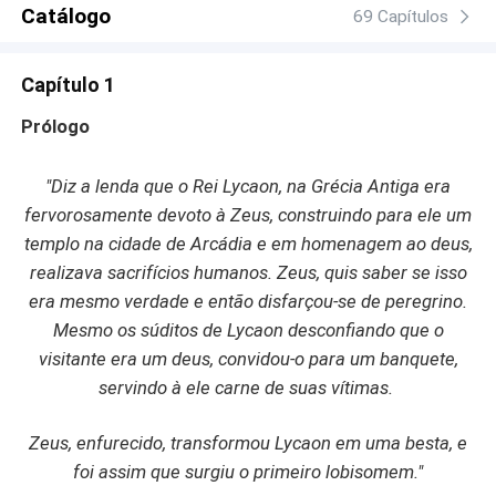
do alfa ainda mais, já que ela não pretende facilitar nada
Catálogo
69 Capítulos
para o xerife sedutor e pegador, acostumado a devorar
todas as mulheres que deseja. Mas, infelizmente, ela não
Capítulo 1
é imune à paixão despertada pela luxúria do alfa. Mesmo
lutando muito contra os sentimentos fortes que Mason
Prólogo
desperta nela, ela sabe que não resistirá por muito
tempo, já que não há como escapar do seu inevitável
"Diz a lenda que o Rei Lycaon, na Grécia Antiga era
destino de ser a companheira do incrível alfa. Porém, ela
fervorosamente devoto à Zeus, construindo para ele um
terá que enfrentar grandes mudanças em sua vida e
superar incríveis desafios, entre eles desvendar segredos
templo na cidade de Arcádia e em homenagem ao deus,
do seu passado e dos familiares que irão lhe se revelado,
realizava sacrifícios humanos. Zeus, quis saber se isso
onde o inimaginável está dentro do mundo real, e nem
era mesmo verdade e então disfarçou-se de peregrino.
tudo é o que parece ser, e nem como ela achou que
Mesmo os súditos de Lycaon desconfiando que o
fosse. No final apenas um caminho fará sentido nesse
visitante era um deus, convidou-o para um banquete,
mundo de descobertas, o seu grande e inabalável
servindo à ele carne de suas vítimas.
encontro de almas com a paixão do seu alfa.
Zeus, enfurecido, transformou Lycaon em uma besta, e
foi assim que surgiu o primeiro lobisomem."