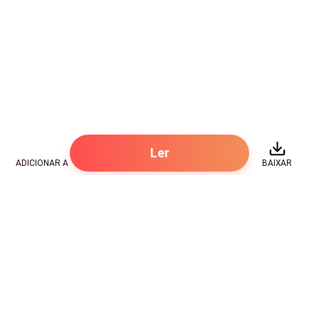
Ler
ADICIONAR A
BAIXAR
Hot Genres
Romance
Recursos
Hombre lobo
Palavras-chave