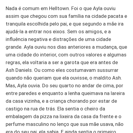
Nada é comum em Helltown. Foi o que Ayla ouviu
assim que chegou com sua família na cidade pacata e
tranquila escolhida pelo pai, e que segundo a mãe ira
ajudá-la a entrar nos eixos. Sem os amigos, e a
influ
ên
cia negativa e distrações de uma cidade
grande. Ayla ouviu nos dias anteriores a mudança, que
uma cidade do interior, com outros valores e algumas
regras, ela voltaria a ser a garota que era antes de
Ash Daniels. Ou como eles costumavam sussurrar
quando não queriam que ela ouvisse, o maldito Ash.
Mas, Ayla ouvia. Do seu quarto no andar de cima, por
entre paredes e enquanto a lenha queimava na lareira
da casa vizinha, e a criança chorando por estar de
castigo na rua de trás. Ela sentia o cheiro da
embalagem da pizza na lixeira da casa da frente e o
perfume masculino no lenço que sua mãe usava, não
era do seu pai, ela sabia. E ainda sentia o primeiro