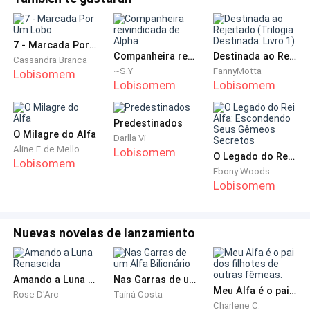
Minhas bochechas esquentam quando me lembro da
primeira vez que ele me disse que essa era sua
segunda sobremesa favorita e, na esperança de fazer
7 - Marcada Por Um Lobo
Companheira reivindicada de Alpha
Destinada ao Rejeitado (Trilogia Destinada: Livro 1)
Cassandra Branca
sua sobremesa favorita, perguntei a ele qual era a sua
~S.Y
FannyMotta
Lobisomem
favorita, só para ele sorrir e responder: "você."
Lobisomem
Lobisomem
Não posso deixar de sorrir de orelha a orelha, o
Predestinados
sentimento de euforia criando um zumbido agradável
O Milagre do Alfa
Darlla Vi
Aline F. de Mello
ao meu redor, enquanto começo a trabalhar para que
Lobisomem
O Legado do Rei Alfa: Escondendo Seus Gêmeos Secretos
Lobisomem
tudo esteja perfeito para o seu retorno.
Ebony Woods
Lobisomem
As horas passam e, quando tudo está quase pronto,
visto algo bonito e arrumo a mesa de jantar com
Nuevas novelas de lanzamiento
velas e a comida.
"Quase 9 da noite...". Ele chegará em breve.
Amando a Luna Renascida
Nas Garras de um Alfa Bilionário
Meu Alfa é o pai dos filhotes de outras fêmeas.
Rose D'Arc
Tainá Costa
Charlene C.
Com os problemas que cercaram nossas fronteiras,