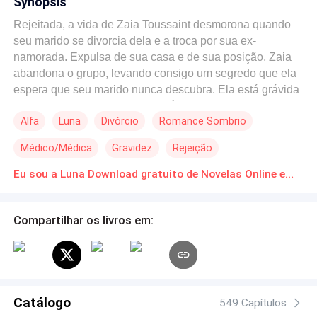
Synopsis
Rejeitada, a vida de Zaia Toussaint desmorona quando
seu marido se divorcia dela e a troca por sua ex-
namorada. Expulsa de sua casa e de sua posição, Zaia
abandona o grupo, levando consigo um segredo que ela
espera que seu marido nunca descubra. Ela está grávida
dos filhos dele.Sebastian King é um belo e conhecido
Alfa
Luna
Divórcio
Romance Sombrio
Alfa com um império multimilionário, cujo nome é bem
conhecido, não apenas no mundo dos lobisomens, mas
Médico/Médica
Gravidez
Rejeição
no mundo dos negócios.Ele tem tudo, riqueza, poder,
uma enorme matilha e, acima de tudo, a esposa perfeita.
Eu sou a Luna Download gratuito de Novelas Online em PDF
Uma Luna que toda a sua matilha e família passaram a
amar. O retorno de sua ex destrói o casamento deles,
Compartilhar os livros em:
fazendo com que Sebastian expulse cegamente sua
companheira de sua vida. O que acontecerá quando ele
descobrir o segredo que ela esconde dele? Será que ele
se arrependerá da decisão que tomou ao deixá-la de
lado?Será que ela o perdoará e algum dia o aceitará de
Catálogo
volta?
549 Capítulos