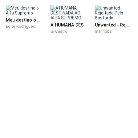
além de ter que administrar os negócios, Sebastian
costuma trabalhar até tarde da noite. Mas ele
Meu destino o Alfa Supremo
tentaria chegar em casa às nove e meia e continuaria
A HUMANA DESTINADA AO ALFA SUPREMO
Unwanted - Rejeitada Pelo Bastardo
Edite Rodrigues
trabalhando em casa, se necessário.
Si Castro
mahribbs
Eu me sento na cadeira, observando o relógio marcar
as horas, o som alto no silêncio da sala.
Mais uma vez, olho para minha barriga, sorrindo
suavemente enquanto aguardo o retorno do meu
companheiro.
O tempo passa lentamente e são quase onze horas,
mas eu não me intimido, talvez eu reaqueça a
comida..
Acabo de colocar as refeições reaquecidas sobre a