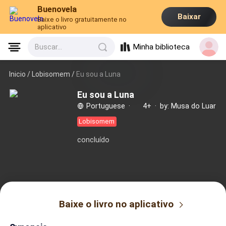
Buenovela
Baixar
Baixe o livro gratuitamente no
aplicativo
Minha biblioteca
Buscar...
Inicio /
Lobisomem
/
Eu sou a Luna
Eu sou a Luna
Portuguese
·
4+
·
by: Musa do Luar
Lobisomem
concluído
Baixe o livro no aplicativo