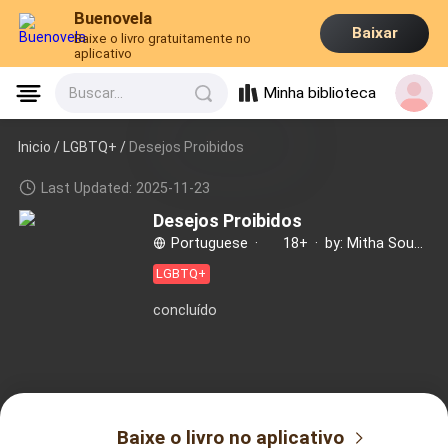
Buenovela
Baixar
Baixe o livro gratuitamente no
aplicativo
Minha biblioteca
Buscar...
Inicio /
LGBTQ+
/
Desejos Proibidos
Last Updated: 2025-11-23
Desejos Proibidos
Portuguese
·
18+
·
by: Mitha Souza
LGBTQ+
concluído
Baixe o livro no aplicativo