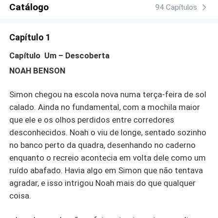
que nunca morreu. Em meio a batalhas judiciais,
Catálogo
94 Capítulos
escândalos públicos, falsas acusações e a manipulação
de quem deveria protegê-los, Simon e Noah descobrem
Capítulo 1
que resistir é também construir. Com o apoio de amigos,
aliados improváveis e a força de um amor que se recusa
Capítulo Um – Descoberta
a ser apagado, eles transformam dor em projeto,
NOAH BENSON
preconceito em acolhimento, e escrevem juntos uma
nova história — não só para eles, mas para todos que
Simon chegou na escola nova numa terça-feira de sol
ousam amar sem medo. Desejos Proibidos é mais do que
um romance: é um manifesto sobre essência, liberdade e
calado. Ainda no fundamental, com a mochila maior
a coragem de quebrar ciclos. Uma leitura emocionante
que ele e os olhos perdidos entre corredores
para quem acredita que o amor verdadeiro resiste ao
desconhecidos. Noah o viu de longe, sentado sozinho
tempo, supera barreiras e inspira coragem para ser quem
no banco perto da quadra, desenhando no caderno
se é.
enquanto o recreio acontecia em volta dele como um
ruído abafado. Havia algo em Simon que não tentava
agradar, e isso intrigou Noah mais do que qualquer
coisa.