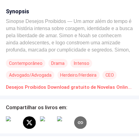
Synopsis
Sinopse Desejos Proibidos — Um amor além do tempo é
uma história intensa sobre coragem, identidade e a busca
pela liberdade de amar. Simon e Noah se conhecem
ainda adolescentes, e logo constroem uma amizade
profunda, marcada por cumplicidade e segredos. Simon,
que convive com um distúrbio hormonal raro, encontra
Contemporâneo
Drama
Intenso
em Noah não apenas acolhimento, mas também o
primeiro amor — um sentimento que desafia padrões,
Advogado/Advogada
Herdeiro/Herdeira
CEO
preconceitos e o próprio medo de ser quem é. Ao longo
dos anos, os dois enfrentam uma série de obstáculos: a
Amor Proibido
Traição
Reviravolta
Desejos Proibidos Download gratuito de Novelas Online em PDF
rejeição familiar, a manipulação, chantagens, ameaças e
a pressão de uma sociedade que insiste em ditar regras
para o amor. Separados à força por interesses e orgulho,
Compartilhar os livros em:
Simon e Noah trilham caminhos dolorosos, mas nunca
deixam de lutar por sua verdade. Entre idas e vindas,
reencontros e despedidas, eles precisam decidir se vale
a pena desafiar tudo e todos para viver um sentimento