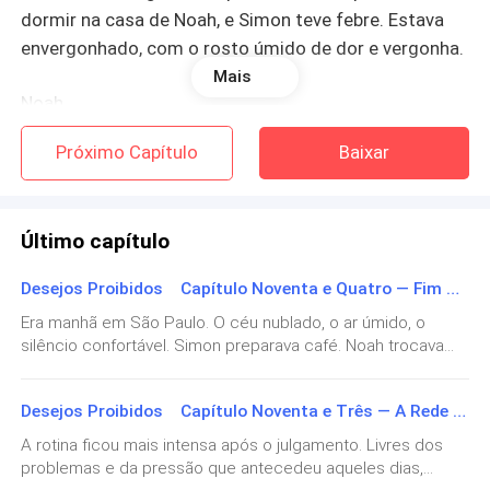
dormir na casa de Noah, e Simon teve febre. Estava
envergonhado, com o rosto úmido de dor e vergonha.
Mais
Noah
Próximo Capítulo
Baixar
— Simon, você está bem? — Pergunto, minha voz
carregada de preocupação.
Último capítulo
— Vai dormir, Noah. Eu estou bem... uhmmm.
Desejos Proibidos Capítulo Noventa e Quatro — Fim da Jornada
Seu tom soa arrastado, e uma expressão de
desconforto cruza seu rosto.
Era manhã em São Paulo. O céu nublado, o ar úmido, o
silêncio confortável. Simon preparava café. Noah trocava
Eduardo, agora com seis meses e olhos atentos. A casa
Franzo a testa, inquieto. — Cara, por que está
estava cheia de vida. Era um lar feliz e cheio de cor e amor.
gemendo? Está sentindo dor? Você está suando pra
Desejos Proibidos Capítulo Noventa e Três — A Rede se expandiu
Romeu Santana havia assumido a Benson & Co. A fusão
caramba.
com a Vértice avançava com ética e transparência e nome
A rotina ficou mais intensa após o julgamento. Livres dos
Benson, antes sinônimo de poder e silêncio, agora era
problemas e da pressão que antecedeu aqueles dias,
símbolo de reparação. Simon e Noah se dedicavam
Movo-me rapidamente e coloco a mão em sua testa.