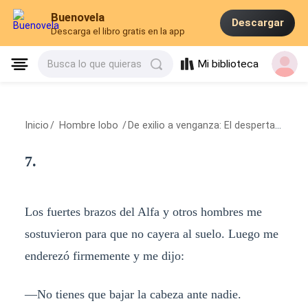
Buenovela
Descargar
Descarga el libro gratis en la app
Mi biblioteca
Busca lo que quieras
Inicio
/
Hombre lobo
/
De exilio a venganza: El despertar de la luna blanca.
7.
Los fuertes brazos del Alfa y otros hombres me
sostuvieron para que no cayera al suelo. Luego me
enderezó firmemente y me dijo:
—No tienes que bajar la cabeza ante nadie.