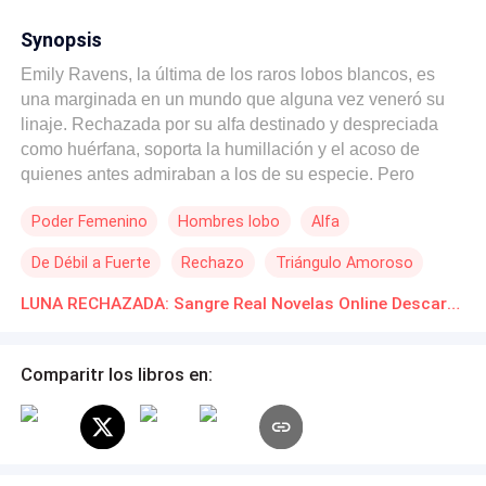
Synopsis
Emily Ravens, la última de los raros lobos blancos, es
una marginada en un mundo que alguna vez veneró su
linaje. Rechazada por su alfa destinado y despreciada
como huérfana, soporta la humillación y el acoso de
quienes antes admiraban a los de su especie. Pero
cuando un nuevo alfa le ofrece una oportunidad de
Poder Femenino
Hombres lobo
Alfa
aceptación y un lugar en su manada, Emily se enfrenta a
una decisión: confrontar su pasado doloroso o
De Débil a Fuerte
Rechazo
Triángulo Amoroso
permanecer para siempre definida por el rechazo. En un
mundo donde la confianza es efímera y los linajes
LUNA RECHAZADA: Sangre Real Novelas Online Descarga gratuita de PDF
antiguos son tanto una bendición como una maldición,
¿encontrará Emily la fuerza para forjar un nuevo camino y
Comparitr los libros en:
reclamar el lugar que le pertenece?