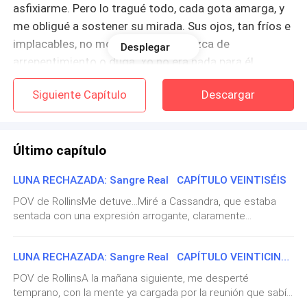
asfixiarme. Pero lo tragué todo, cada gota amarga, y
me obligué a sostener su mirada. Sus ojos, tan fríos e
implacables, no mostraron ni una pizca de
Desplegar
arrepentimiento o duda. Yo no era nada para él.
Menos que nada.
Siguiente Capítulo
Descargar
La manada quedó en silencio; los susurros de
momentos antes se apagaron mientras esperaban mi
Último capítulo
reacción, que me derrumbara. Pero no les daría esa
satisfacción. Mis piernas se sentían como si fueran
LUNA RECHAZADA: Sangre Real CAPÍTULO VEINTISÉIS
de plomo, pero logré darme la vuelta y alejarme de
POV de RollinsMe detuve…Miré a Cassandra, que estaba
Marcus, manteniendo la cabeza en alto mientras
sentada con una expresión arrogante, claramente
atravesaba a la multitud. Podía sentir sus miradas
esperando un veredicto que la favoreciera. Pero yo tenía un
clavándose en mi espalda, cada una como un cuchillo
plan diferente en mente.“Cassandra”, la llamé, con una voz
en mi corazón ya sangrante.
LUNA RECHAZADA: Sangre Real CAPÍTULO VEINTICINCO
que exigía atención. “Da un paso al frente.”Los ojos de
Cassandra parpadearon con sorpresa, pero rápidamente lo
POV de RollinsA la mañana siguiente, me desperté
ocultó mientras se levantaba y caminaba hacia mí. Un aire
Al salir del claro, el bosque pareció cerrarse a mi
temprano, con la mente ya cargada por la reunión que sabía
de expectativa recorrió a la manada; todos esperaban ver