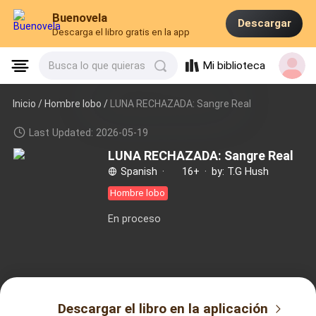
Buenovela
Descargar
Descarga el libro gratis en la app
Mi biblioteca
Busca lo que quieras
Inicio /
Hombre lobo
/
LUNA RECHAZADA: Sangre Real
Last Updated: 2026-05-19
LUNA RECHAZADA: Sangre Real
Spanish
·
16+
·
by: T.G Hush
Hombre lobo
En proceso
Descargar el libro en la aplicación