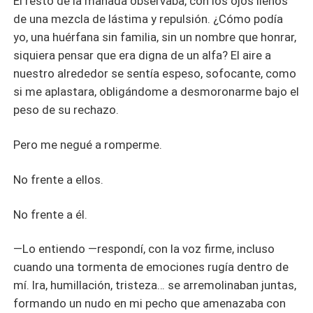
El resto de la manada observaba, con los ojos llenos
de una mezcla de lástima y repulsión. ¿Cómo podía
yo, una huérfana sin familia, sin un nombre que honrar,
siquiera pensar que era digna de un alfa? El aire a
nuestro alrededor se sentía espeso, sofocante, como
si me aplastara, obligándome a desmoronarme bajo el
peso de su rechazo.
Pero me negué a romperme.
No frente a ellos.
No frente a él.
—Lo entiendo —respondí, con la voz firme, incluso
cuando una tormenta de emociones rugía dentro de
mí. Ira, humillación, tristeza… se arremolinaban juntas,
formando un nudo en mi pecho que amenazaba con