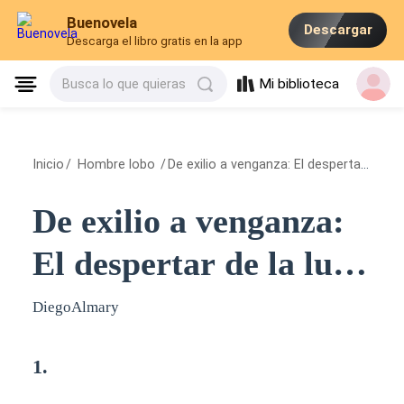
Buenovela
Descargar
Descarga el libro gratis en la app
Mi biblioteca
Busca lo que quieras
Inicio
/
Hombre lobo
/
De exilio a venganza: El despertar de la luna blanca.
De exilio a venganza:
El despertar de la luna
blanca.
DiegoAlmary
1.