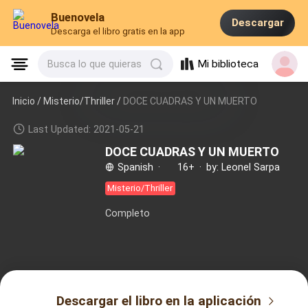
Buenovela
Descargar
Descarga el libro gratis en la app
Mi biblioteca
Busca lo que quieras
Inicio /
Misterio/Thriller
/
DOCE CUADRAS Y UN MUERTO
Last Updated: 2021-05-21
DOCE CUADRAS Y UN MUERTO
Spanish
·
16+
·
by: Leonel Sarpa
Misterio/Thriller
Completo
Descargar el libro en la aplicación