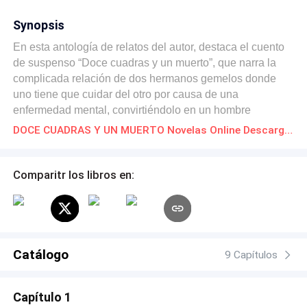
Synopsis
En esta antología de relatos del autor, destaca el cuento
de suspenso “Doce cuadras y un muerto”, que narra la
complicada relación de dos hermanos gemelos donde
uno tiene que cuidar del otro por causa de una
enfermedad mental, convirtiéndolo en un hombre
resentido e infeliz. Situación que le lleva a planear la
DOCE CUADRAS Y UN MUERTO Novelas Online Descarga gratuita de PDF
muerte de su hermano para librarse de tal
responsabilidad y heredar la pequeña fortuna que su
padre les dejó; pero nada es tan fácil en las historias
Comparitr los libros en:
trenzadas por Leonel Sarpa, pues tendrá un giro final
completamente inesperado. El resto del libro lo
completan cinco relatos que oscilan entre distintos
géneros, siempre manteniendo un estilo claro, directo y
ameno para el disfrute de los lectores, quienes
Catálogo
9 Capítulos
encontrarán en esta antología del autor, la compañía
ideal para sus ratos de ocio y disfrute.
Capítulo 1