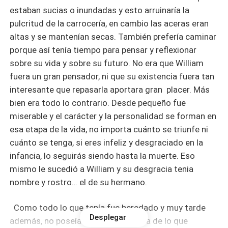
estaban sucias o inundadas y esto arruinaría la
pulcritud de la carrocería, en cambio las aceras eran
altas y se mantenían secas. También prefería caminar
porque así tenía tiempo para pensar y reflexionar
sobre su vida y sobre su futuro. No era que William
fuera un gran pensador, ni que su existencia fuera tan
interesante que repasarla aportara gran placer. Más
bien era todo lo contrario. Desde pequeño fue
miserable y el carácter y la personalidad se forman en
esa etapa de la vida, no importa cuánto se triunfe ni
cuánto se tenga, si eres infeliz y desgraciado en la
infancia, lo seguirás siendo hasta la muerte. Eso
mismo le sucedió a William y su desgracia tenia
nombre y rostro… el de su hermano.
Como todo lo que tenía fue heredado y muy tarde
Desplegar
además, no poseía dentro de sí nada de lo que