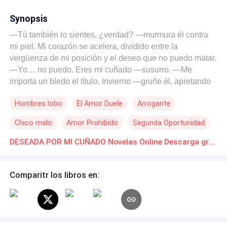
Synopsis
—Tú también lo sientes, ¿verdad? —murmura él contra
mi piel. Mi corazón se acelera, dividido entre la
vergüenza de mi posición y el deseo que no puedo matar.
—Yo… no puedo. Eres mi cuñado —susurro. —Me
importa un bledo el título, Invierno —gruñe él, apretando
su agarre—. Dime por qué tu aroma es lo único que hace
Hombres lobo
El Amor Duele
Arrogante
aullar a mi lobo. —¡Tu compañero es mi marido! Esas
fueron las palabras que destrozaron mi alma. Mi hermana
Chico malo
Amor Prohibido
Segunda Oportunidad
gemela, Esmeralda, no solo robó mi vida; robó al Alfa
destinado a ser mío. Mientras nuestros padres forzaron mi
DESEADA POR MI CUÑADO Novelas Online Descarga gratuita de PDF
silencio para proteger la reputación de la familia, tuve que
verlos de pie en el altar. Cada día, el vínculo de
Comparitr los libros en:
apareamiento me quema viva, un fuego fantasma en mis
venas que nunca se apaga. Sin embargo él —Pedro
Genaro, mi compañero, mi cuñado— permanece ciego a
la verdad. Él no puede sentir el vínculo. Me mira con ojos
llenos de hielo y desprecio, castigándome por pecados