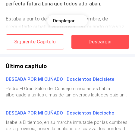
perfecta futura Luna que todos adoraban.
Estaba a punto de llamarla por su nombre, de
Desplegar
preguntarle si había visto a Matteo, cuando otra voz
envió una fría sacudida de terror directo por mis
Siguiente Capítulo
Descargar
venas.
—Me estás volviendo loco.
Último capítulo
Era Matteo.
DESEADA POR MI CUÑADO Doscientos Diecisiete
La respiración se me atascó en la garganta. Empujé la
Pedro El Gran Salón del Consejo nunca antes había
albergado a tantas almas de tan diversas latitudes bajo un
puerta solo una fracción de pulgada, rezándole a la
mismo techo de granito. Las inmensas losas, pulidas hasta
Diosa Luna para que solo estuviera siendo paranoica.
arrancarles el brillo de un espejo oscuro, reflejaban la luz de
DESEADA POR MI CUÑADO Doscientos Dieciocho
un centenar de hachones de cera refinada y los destellos
Todo mi mundo se derrumbó en un solo segundo.
de las armaduras ceremoniales. Las imponentes vigas de
Isabella El tiempo, en su marcha inmutable por las cumbres
alerce, que en otros tiempos parecían sostener el peso de
de la provincia, posee la cualidad de suavizar los bordes de
una paranoia sofocante, hoy testificaban la culminación de
Matteo tenía a Esmeralda acorralada contra la