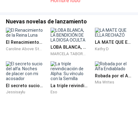
Hombre lobo
todo era una mentira. Solo me estaba usando para
llegar a mi hermana.
Nuevas novelas de lanzamiento
—Bueno, no tienes que fingir por mucho más tiempo —
sonrió Esmeralda con sorna, envolviendo sus brazos
El Renacimiento de la Reina Luna
LA MATE QUE ELLA RECHAZÓ
alrededor del cuello de él.
LOBA BLANCA, LA BENDICIÓN DE LA DIOSA OCULTA
Caroline Above Story
Kathy D
MARCELA TABORDA
—Esta noche lo cambia todo.
No pude quedarme callada más tiempo. El dolor en mi
Robada por el Alfa Endiablado
Mia Writes
pecho se retorció en una ira aguda y sofocante.
El secreto sucio del alfa. Noches de placer con mi acosador
La triple reivindicación de Alpha: Su vínculo con la Semilla
Empujé la puerta, la madera golpeando la pared con un
Jessisaylu
Eso
fuerte estallido.
Ambos saltaron, separándose.
Matteo me miró, con los ojos muy abiertos por una