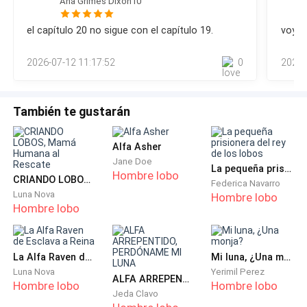
Ana Grimes Dixon10
sus estúpidos problemas.
Gideon. El viejo sanador, cuyas sienes lucían hilos plateados
tras
el capítulo 20 no sigue con el capítulo 19.
voy a
—¿Entonces por qué saliste con ella durante dos
años? —preguntó Esmeralda, pasando sus uñas bien
2026-07-12 11:17:52
0
2026-
cuidadas por el pecho de él.
—Sabes exactamente por qué —murmuró Matteo, con
También te gustarán
la voz destilando molestia.
Alfa Asher
—Era la única forma de acercarme a tu familia.
Jane Doe
La pequeña prisionera del rey de los lobos
Hombre lobo
CRIANDO LOBOS, Mamá Humana al Rescate
Federica Navarro
¿Tienes idea de lo aburrido que es fingir estar
Luna Nova
Hombre lobo
Hombre lobo
enamorado de una chica que apenas habla? Su lobo es
una broma.
La Alfa Raven de Esclava a Reina
Mi luna, ¿Una monja?
Las lágrimas ardieron en el fondo de mis ojos,
Luna Nova
Yerimil Perez
ALFA ARREPENTIDO, PERDÓNAME MI LUNA
calientes y humillantes. Dos años. Cada sonrisa, cada
Hombre lobo
Hombre lobo
Jeda Clavo
promesa, cada vez que me decía que era hermosa...