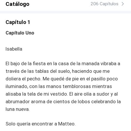
Catálogo
que Esmeralda cometió. Me condenó al exilio,
206 Capítulos
marcándome como traidora a la manada. Cuatro años
después, el destino me arrastra de vuelta a la manada
Capítulo 1
Genaro. El hombre que se me negó sigue en pie, más
despiadado y devastador que nunca. Es el Alfa de la
Capítulo Uno
manada más poderosa del país, un hombre cubierto de
tatuajes y una frialdad que podría congelar el sol. No
Isabella
conoce los secretos que nos destrozaron, y no sabe que
la noche que creyó pasar con su esposa... fue en realidad
El bajo de la fiesta en la casa de la manada vibraba a
conmigo. Ahora, he vuelto con un secreto que él nunca
podrá descubrir.
través de las tablas del suelo, haciendo que me
doliera el pecho. Me quedé de pie en el pasillo poco
iluminado, con las manos temblorosas mientras
alisaba la tela de mi vestido. El aire olía a sudor y al
abrumador aroma de cientos de lobos celebrando la
luna nueva.
Solo quería encontrar a Matteo.