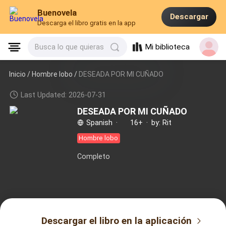
Buenovela
Descargar
Descarga el libro gratis en la app
Mi biblioteca
Busca lo que quieras
Inicio /
Hombre lobo
/
DESEADA POR MI CUÑADO
Last Updated: 2026-07-31
DESEADA POR MI CUÑADO
Spanish
·
16+
·
by: Rit
Hombre lobo
Completo
Descargar el libro en la aplicación