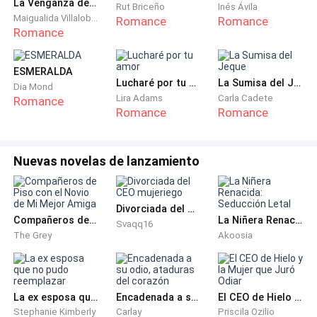
los instrumentos del homicidio a un contenedor de
La Venganza de Sofía
Rut Briceño
Inés Ávila
Maigualida Villalobos
Romance
Romance
basura, llegue aquel lugar y pedí un vodka mientras ya
Romance
estaba en los noticieros la muerte de un buen hombre
político llamado Duhai kumar, sin duda alguna las
ESMERALDA
personas ignoran muchas cosas de esas escorias
Lucharé por tu amor
La Sumisa del Jeque
Dia Mond
vivientes.
Lira Adams
Carla Cadete
Romance
Romance
Romance
Observo la televisión mientras tomo mi vocka está
hablando Kadir Belova el jefe de la interpol; habla de
Nuevas novelas de lanzamiento
mi y de todos mis asesinatos siempre de la misma
manera; buscando al desconocido asesino, hasta
ahora no me he dejado ver soy todo un profesional.
Divorciada del CEO mujeriego
Compañeros de Piso con el Novio de Mi Mejor Amiga
La Niñera Renacida: Seducción Letal
Salgo del bar en dirección a mi departamento, camino
Svaqq16
The Grey
Akoosia
un par de cuadras hasta llegar a un McDonald's;
espero 10min por mi pedido y sigo caminando hasta
llegar a el cómodo lugar solitario donde vivo, tengo
una gran vista de toda la bella ciudad.
La ex esposa que no pudo reemplazar
Encadenada a su odio, ataduras del corazón
El CEO de Hielo y la Mujer que Juró Odiar
Stephanie Kimberly
Carlay
Priscila Ozilio