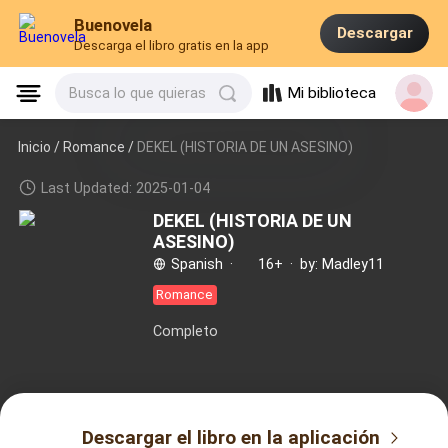
Buenovela
Descargar
Descarga el libro gratis en la app
Mi biblioteca
Busca lo que quieras
Inicio /
Romance
/
DEKEL (HISTORIA DE UN ASESINO)
Last Updated: 2025-01-04
DEKEL (HISTORIA DE UN
ASESINO)
Spanish
·
16+
·
by: Madley11
Romance
Completo
Descargar el libro en la aplicación