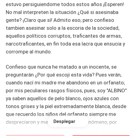
estuvo persiguiendome todos estos años ¡Esperen!
No mal interpreten la situación ¿Qué si asesinaba
gente? ¡Claro que sí! Admito eso; pero confieso
tambien asesinar solo a la escoria de la sociedad,
aquellos políticos corruptos, traficantes de armas,
narcotraficantes, en fin toda esa lacra que ensucia y
corrompe al mundo.
Confieso que nunca he matado a un inocente, se
preguntarán ¿Por qué escoji esta vida? Pues verán,
cuando nací mi madre me abandono en un orfanato;
por mis peculiares rasgos físicos, pues, soy "ALBINO"
ya saben aquellos de pelo blanco, ojos azules con
tonos grises y la piel extremadamente blanca, desde
que recuerdo los niños del orfanato siempre me
Desplegar
despreciaron y me miraban como fenómeno; por
muchos años crei que lo era, escape del orfanato a