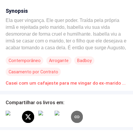
Synopsis
Ela quer vingança. Ele quer poder. Traída pela própria
irmã e rejeitada pelo marido, Isabella viu sua vida
desmoronar de forma cruel e humilhante. Isabella viu a
irmã se casar com o marido, ter o filho que ele desejava e
acabar tomando a casa dela. É então que surge Augusto,
o playboy mais comentado das colunas sociais,
Contemporâneo
Arrogante
Badboy
conhecido por escândalos e romances passageiros. Ele
aparece com uma proposta inesperada: um contrato. Um
Casamento por Contrato
casamento de fachada. Para Isabella, seria a chance de
recuperar o que perdeu — dinheiro, status e poder — e,
Casei com um cafajeste para me vingar do ex-marido Download gratuito de Novelas Online em PDF
talvez, destruir aqueles que a fizeram sofrer. Para
Augusto, a oportunidade perfeita de se redimir diante da
Compartilhar os livros em:
sociedade e mostrar-se um homem comprometido e
respeitável, digno de conquistar a confiança do pai. Mas,
ao unirem seus destinos, descobrirão que a paixão pode
ser tão avassaladora quanto perigosa. Conviver sob o
mesmo teto com Augusto — sedutor, provocante e