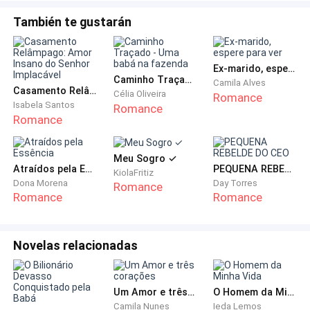
homem! Você quer me trocar pela minha irmã?
También te gustarán
Troque, mas vai fazer isso olhando na minha cara! —
gritei em plenos pulmões, sob o olhar atônito do
segurança que ainda me impedia a entrada.
Ex-marido, espere para ver
Caminho Traçado - Uma babá na fazenda
Camila Alves
Casamento Relâmpago: Amor Insano do Senhor Implacável
Célia Oliveira
Romance
— Isabella, o que você pensa que está fazendo? Acha
Isabela Santos
Romance
Romance
que isso vai resolver alguma coisa? — Karen tinha me
seguido.
Meu Sogro ✓
Atraídos pela Essência
PEQUENA REBELDE DO CEO
— Karen, não fala comigo ou eu quebro a sua cara! —
KiolaFritiz
Dona Morena
Day Torres
Romance
avancei para ela.
Romance
Romance
— Você não pode fazer isso. Estou grávida — falou
assustada, colocando a mão sobre a barriga ainda
Novelas relacionadas
lisa.
Um Amor e três corações
O Homem da Minha Vida
Encarei minha irmã em choque. Senti o mundo rodar.
Camila Nunes
Ieda Lemos