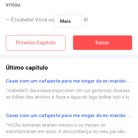
irritou.
— É Isabella! Você ouviu? ISABELLA!
Mais
— Não precisa gritar. Estou tentando ajudar. Ele está
Próximo Capítulo
Baixar
sofrendo muito com isso, mas não controlamos o
coração e não queremos enganar você.
— Ajudar? Você está na minha casa dizendo que meu
Último capítulo
marido quer o divórcio para se casar com você, a
Casei com um cafajeste para me vingar do ex-marido Fim
minha irmã. E acha que está me ajudando?
"Isabella"O dia estava impecável. Um sol generoso dourava
as folhas das árvores e fazia a água do lago brilhar sob a luz
— Estou tentando facilitar, não precisa ser doloroso e
da tarde. Olhando ao redor, senti o peito se encher de uma
dificil...
mistura intensa de nostalgia e gratidão. Parecia que tinha
Casei com um cafajeste para me vingar do ex-marido Epílogo 2. Paz
sido ontem que a minha própria jornada havia começado,
— Desde quando? Desde quando isso vem
cercada de traições, tempestades e incertezas.E agora,
"Iris"As semanas viraram meses e os meses se
acontecendo?
com menos colágeno e alguns fios de cabelo branco, eu
transformaram em anos. A desconfiança do meu pai não
observava meus filhos adultos iniciando as próprias