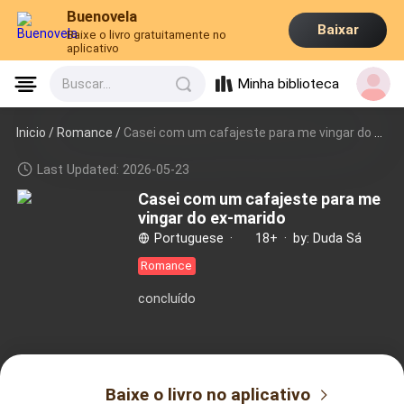
Buenovela
Baixar
Baixe o livro gratuitamente no
aplicativo
Minha biblioteca
Buscar...
Inicio /
Romance
/
Casei com um cafajeste para me vingar do ex-marido
Last Updated: 2026-05-23
Casei com um cafajeste para me
vingar do ex-marido
Portuguese
·
18+
·
by: Duda Sá
Romance
concluído
Baixe o livro no aplicativo