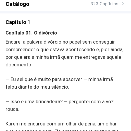
Catálogo
irresistível — transforma-se em um jogo arriscado, onde
323 Capítulos
mentiras e verdades se misturam. Em meio a mistérios,
intrigas familiares e desejos proibidos, Isabella e Augusto
Capítulo 1
terão de enfrentar sentimentos que jamais imaginaram,
amor, lealdade, ciúmes e a difícil arte de confiar
Capítulo 01. O divórcio
novamente. No fim, o que começou como um acordo
Encarei a palavra divórcio no papel sem conseguir
pode se tornar uma chama impossível de controlar.
compreender o que estava acontecendo e, pior ainda,
por que era a minha irmã quem me entregava aquele
documento
— Eu sei que é muito para absorver — minha irmã
falou diante do meu silêncio.
— Isso é uma brincadeira? — perguntei com a voz
rouca.
Karen me encarou com um olhar de pena, um olhar