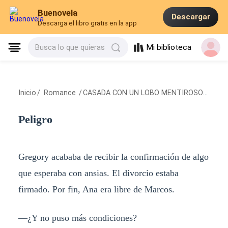
Buenovela
Descargar
Descarga el libro gratis en la app
Mi biblioteca
Busca lo que quieras
Inicio
/
Romance
/
CASADA CON UN LOBO MENTIROSO
/
Pelig
Peligro
Gregory acababa de recibir la confirmación de algo
que esperaba con ansias. El divorcio estaba
firmado. Por fin, Ana era libre de Marcos.
—¿Y no puso más condiciones?