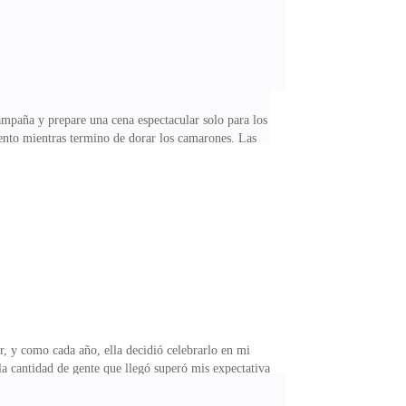
mpaña y prepare una cena espectacular solo para los
mento mientras termino de dorar los camarones. Las
ca de fondo.Hoy he vendido muchas copias de mi libro,
ueda de este matrimonio.Marcos llega tarde esa noche.
esto? —pregunta arqueando una ceja mientras deja las
 y como cada año, ella decidió celebrarlo en mi
 cantidad de gente que llegó superó mis expectativas.
e sonrío mientras la dejo pasar. Su vestido rojo
los, mi exmarido, con esa sonrisa engreída que conozco