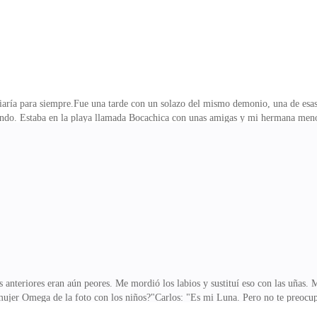
aría para siempre.Fue una tarde con un solazo del mismo demonio, una de esas e
fundo. Estaba en la playa llamada Bocachica con unas amigas y mi hermana menor,
las olas chocaban una y otra vez, con una sonrisa que me pareció casi mágica. 
 inmediato, fue como si el mundo a nuestro alrededor desapareciera momentánea
trando lo hermoso y buen tonificado de su cuerpo y se lanzó al vasto mar, no si
arse cuenta de que me qu
anteriores eran aún peores. Me mordió los labios y sustituí eso con las uñas. M
ujer Omega de la foto con los niños?"Carlos: "Es mi Luna. Pero no te preocupe
ecen."Kenia: "¿En serio? Pensé que estaba contigo."Carlos: "No, no te preocupes