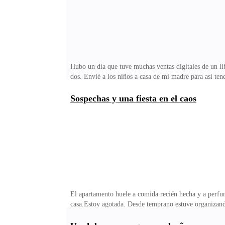
Hubo un día que tuve muchas ventas digitales de un l
dos. Envié a los niños a casa de mi madre para así te
champañas está enfriándose en la nevera y la mesa es
y me siento muy feliz, aunque podría haber usado ese d
Sospechas y una fiesta en el caos
Escucho la puerta abrirse y sus pasos cansados por el
llaves sobre la mesa.—Quise hacer algo especial para
El apartamento huele a comida recién hecha y a perfu
casa.Estoy agotada. Desde temprano estuve organizando
—¡Ana! —Laura me abraza fuerte al llegar, su cabello 
resalta su piel canela y su sonrisa radiante.Apenas es