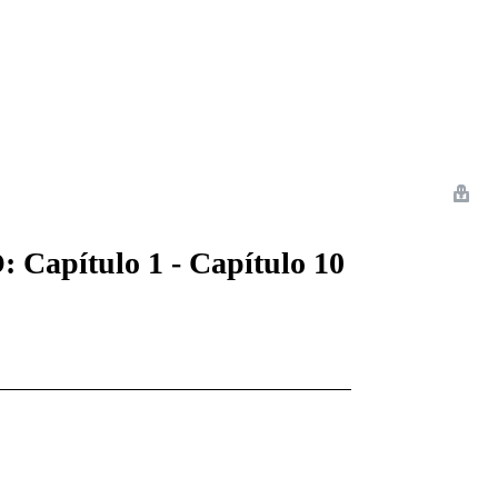
 Romance
Sci-Fi
Guerra
Otros
apítulo 1 - Capítulo 10