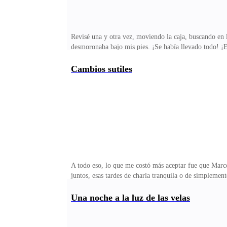
Revisé una y otra vez, moviendo la caja, buscando en 
desmoronaba bajo mis pies. ¡Se había llevado todo! ¡E
preocupó en darme un quinto de su dinero para guardar
antes de que la llamada pasara. No contestaba. Cada p
Cambios sutiles
me contuve.—¡Carlos! ¡¿Dónde estás?! —grité, sin i
el tonto! ¡Te llevaste el dinero de la caja fuerte! ¡El
A todo eso, lo que me costó más aceptar fue que Marc
juntos, esas tardes de charla tranquila o de simplemen
Pasaba horas en su teléfono, y yo seguía haciendo mala
en las redes para promocionar mis novelas y tuve que 
Una noche a la luz de las velas
su teléfono o simplemente cansado, sin ganas de habla
aunque sentía que las paredes de la casa se iban estrec