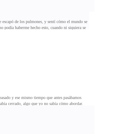
me escapó de los pulmones, y sentí cómo el mundo se
mo podía haberme hecho esto, cuando ni siquiera se
emblaban tanto que tuve que intentarlo tres veces
lamando y nada. Cuando finalmente escuché su voz, no
si yo estuviera exagerando otra vez.—¡No te hagas
a pasado y ese mismo tiempo que antes pasábamos
 había cerrado, algo que yo no sabía cómo abordar.
día cosas por internet, trabajaba en un blog personal,
cuando estaba en casa, a menudo lo encontraba mirando
esto debe hacerse", "lo otro necesita atención". Y