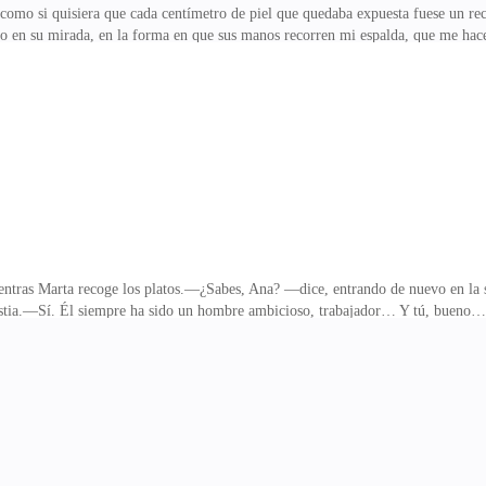
 como si quisiera que cada centímetro de piel que quedaba expuesta fuese un re
lgo en su mirada, en la forma en que sus manos recorren mi espalda, que me hace
nca y baja.Pero es imposible no hacerlo. Mi respiración es irregular, mi cuerpo
do físico, no tengo temor de que me haga daño, pero sí de lo que significa esto
 y lo vierte en mi culo.—¡Ahh, Carlos...duele!—Shhh...tranquila es normal, es
 tres.Él se toma s
ientras Marta recoge los platos.—¿Sabes, Ana? —dice, entrando de nuevo en la
stia.—Sí. Él siempre ha sido un hombre ambicioso, trabajador… Y tú, bueno… e
mi trabajo me sostiene y a los niños—digo, mirándola fijamente.Ella sonríe, p
o que lo frene. Antes eras más viva, salían más a menudo. Pareces una vieja.Me
o si no fuera suficiente?Cuando Carlos regresa, (dos horas después ) ya es tarde
o si realmente le importara.—Lo de