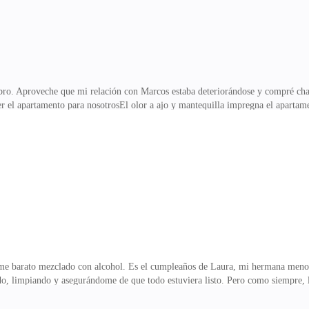
ibro. Aproveche que mi relación con Marcos estaba deteriorándose y compré cha
ner el apartamento para nosotrosEl olor a ajo y mantequilla impregna el aparta
tá impecablemente arreglada con velas encendidas y una suave melodía románti
inero en algo más, decidí invertirlo en esto, en nosotros. En lo que todavía q
 pasillo. Me seco las manos rápidamente en el delantal y salgo a recibirlo.—¿Y 
 nosotros —respondo con un
me barato mezclado con alcohol. Es el cumpleaños de Laura, mi hermana menor,
, limpiando y asegurándome de que todo estuviera listo. Pero como siempre, la
rizado huele a vainilla y cigarrillos—. ¡Gracias por hacer esto!—Claro, Lau —l
toy sirviendo los tragos cuando escucho el timbre. Abro la puerta y ahí está Car