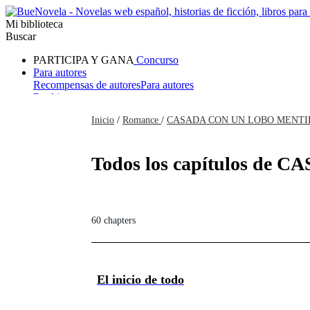
Mi biblioteca
Buscar
PARTICIPA Y GANA
Concurso
Para autores
Recompensas de autores
Para autores
Ranking
Navegar
Inicio
/
Romance
/
CASADA CON UN LOBO MENTI
Novelas
Cuentos Cortos
Todos
Romance
Hombre lobo
Mafia
Sistema
Fantasía
Urbano
LG
Todos los capítulos de
60 chapters
El inicio de todo