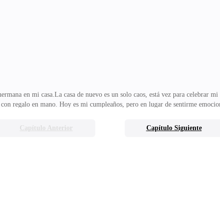
 en la puerta como testigo de Jehová?—¿Qué haces aquí? —pregunto, cruzánd
ar permiso.—¿No tienes otros lugares dond
hermana en mi casa.La casa de nuevo es un solo caos, está vez para celebrar m
me con regalo en mano. Hoy es mi cumpleaños, pero en lugar de sentirme emocio
ndome por dentro.Respiro hondo y me miro en el espejo. Sonrío. No voy a deja
r el momento...a Marcos. Eso es lo que importa.Desde que tuve que viajar por t
Capítulo Anterior
Capítulo Siguiente
 una serie de momentos que me han puesto alerta.Varias veces, al volver a casa 
iado cerca. En la terraza jugando G