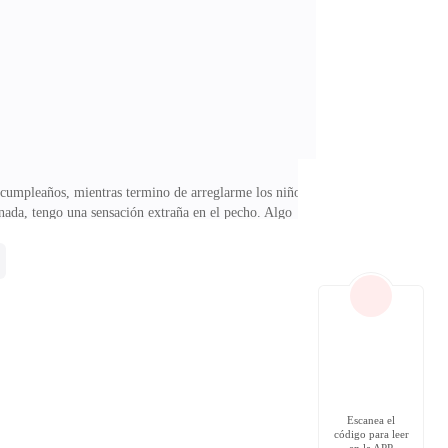
ome de brazos.—Laura me invitó, como cada año —
i cumpleaños, mientras termino de arreglarme los niños
nada, tengo una sensación extraña en el pecho. Algo
r que mi mente me arruine este día. Tengo a mis
rabajo, Laura me ha estado ayudando con los niños,
sin avisar, los encontré a ella y a Marcos en la
Escanea el
código para leer