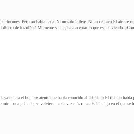
los rincones. Pero no había nada. Ni un solo billete. Ni un centavo.El aire se 
l dinero de los niños! Mi mente se negaba a aceptar lo que estaba viendo. ¿Có
lo?Sin pensarlo dos veces, agarré el teléfono y marqué su número. Mis dedos t
itido del otro lado de la línea aumentaba mi desesperación. Estuve dos horas l
mportarme nada.—Ana… ¿qué pasa ahora, nena? —su voz sonaba molesta, como 
 de los niños! ¿¡Cómo pudiste!?Hubo
os ya no era el hombre atento que había conocido al principio.El tiempo habí
te mirar una película, se volvieron cada vez más raras. Había algo en él que se
bares con mis trabajos y la casa.Yo escribía y al mismo tiempo que tenía, reven
buscar un trabajo extra como servicio al cliente. Yo llegaba súper agotada, y 
r.Ya no me preguntaba cómo me sentía. Ya no me hablaba como antes. Todo era "
hando, no me atrevía a deci