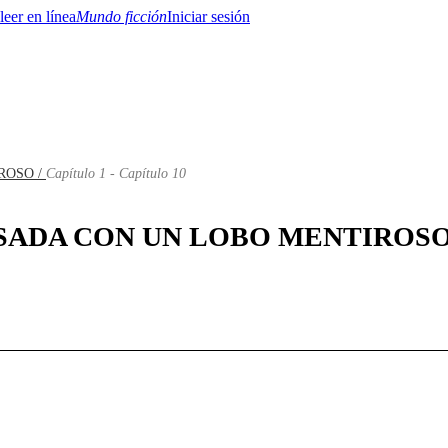
Mundo ficción
Iniciar sesión
ROSO /
Capítulo 1 - Capítulo 10
BTQ+
YA/TEEN
Paranormal
Misterio/Thriller
Oriental
Juegos
Historia
MM
 CASADA CON UN LOBO MENTIROSO: C