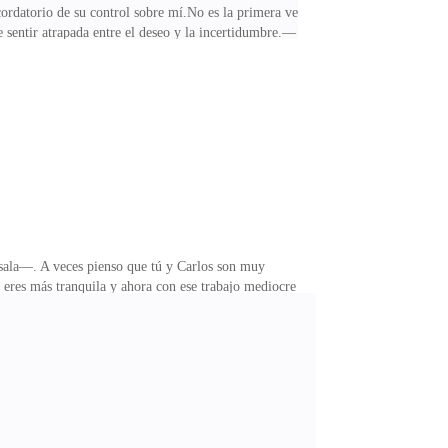
cordatorio de su control sobre mí.No es la primera vez
 sentir atrapada entre el deseo y la incertidumbre.—
 está rígido, y aunque quiero relajarme, no puedo
. De lo que puede cambiar entre nosotros después de
 tu primera vez por aquí...Empezó con un dedo, dolió
 sala—. A veces pienso que tú y Carlos son muy
res más tranquila y ahora con ese trabajo mediocre
ero sus ojos no muestran calidez.—Claro que no. Pero
 quedo en silencio, apretando los puños sobre las
. Entro al auto sin decir una palabra y él arranca sin