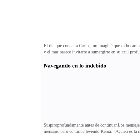
El día que conocí a Carlos, no imaginé que todo cambi
y el mar parece invitarte a sumergirte en su azul pro
por primera vez.Él estaba sentado en las rocas donde 
sus ojos verdes.Nos miramos un par de segundos, y de
Navegando en lo indebido
cortos con la parte superior de su cuerpo al aire mos
completo.—¡Amiga, te sonrío!—chismosea Isamar al d
Suspiroprofundamente antes de continuar.Los mensajes 
mensaje, pero continúe leyendo.Kenia: "¿Quién es la m
cargo de los niños, así que las cosas no son como par