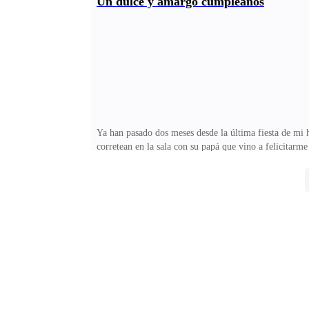
Un dulce y amargo cumpleaños
tan bien.—¿Me invitas a pasar o tengo que quedarme
responde con una sonrisa burlona, entrando sin esper
Ya han pasado dos meses desde la última fiesta de mi 
corretean en la sala con su papá que vino a felicitar
que no puedo explicar, pero que lleva meses carcomié
hijos, a mis amigos, a mi familia. Y lo tengo a él po
algo que agradezco, pero que también ha traído consigo
cocina, riéndose de algo, hablando en voz baja, demas