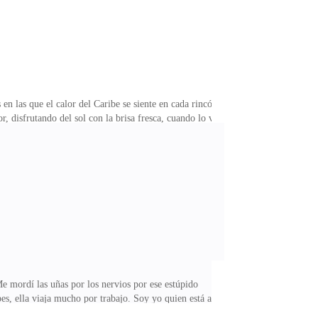
n las que el calor del Caribe se siente en cada rincón
 disfrutando del sol con la brisa fresca, cuando lo vi
No sé cómo, pero mi loba rugió al hacer contacto con
mente. Él se puso de pie, vestía solo unos pantalones
n antes dedicarme una sonrisa que me desarmó por
e mordí las uñas por los nervios por ese estúpido
s, ella viaja mucho por trabajo. Soy yo quien está a
. La relación está rota desde hace tiempo. Ella no me