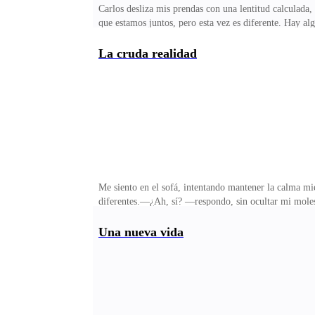
Carlos desliza mis prendas con una lentitud calculada,
que estamos juntos, pero esta vez es diferente. Hay a
No te tenses —susurra cerca de mi oído, con su voz ro
evitar que una parte de mí sienta miedo. No es un mie
La cruda realidad
esta noche.Él toma el bote de Lu ricante de la gaveta
como el mismísimo diablo, luego introdujo dos y luego
Me siento en el sofá, intentando mantener la calma m
diferentes.—¿Ah, sí? —respondo, sin ocultar mi mole
disque de escritora.—Tranquila no significa menos y 
Carlos necesita a alguien que lo empuje a ser mejor, n
Una nueva vida
piernas. ¿Por qué siempre tiene que hacerme sentir com
mirar atrás.—¿Qué tal con mi mamá? —pregunta, com