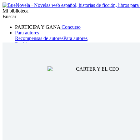
Mi biblioteca
Buscar
PARTICIPA Y GANA
Concurso
Para autores
Recompensas de autores
Para autores
Ranking
Navegar
Novelas
Cuentos Cortos
Todos
Romance
Hombre lobo
Mafia
Sistema
Fantasía
Urbano
LG