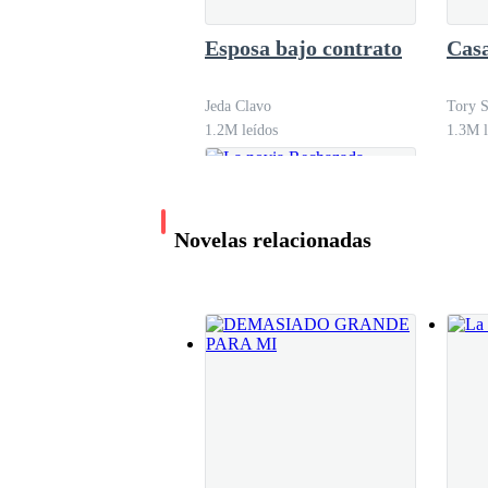
Al llegar a su oficina, Adams se encontró con M
Esposa bajo contrato
Casa
inmediato supo que algo no había ido bien en la
Jeda Clavo
Tory 
Morgan, con tono de broma, preguntó:
1.2M leídos
1.3M l
—Parece que la reunión con el gran jefe no sali
Novelas relacionadas
Adams soltó un suspiro, dejando escapar toda su
—No fue eso. Esa parte le pareció bien, es más m
para presionarme con una boda, y con todas esa
La novia Rechazada
Morgan no pudo evitar soltar una sonora carcaj