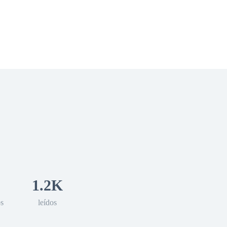
 Romance
Sci-Fi
Guerra
Otros
1.2K
os
leídos