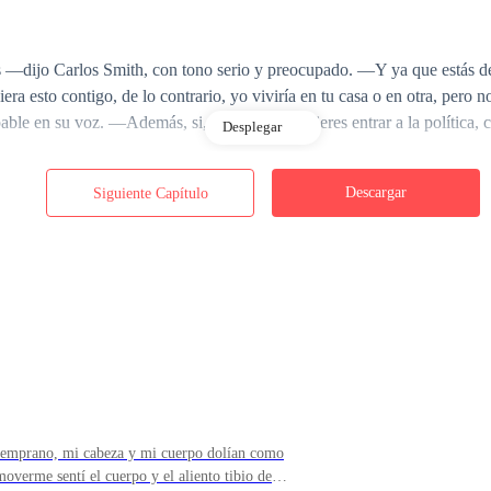
—dijo Carlos Smith, con tono serio y preocupado. —Y ya que estás de
era esto contigo, de lo contrario, yo viviría en tu casa o en otra, pero 
ble en su voz. —Además, si, como dices, quieres entrar a la política, 
Desplegar
Descargar
Siguiente Capítulo
alabras de su padre.
ms, sorprendido por la preocupación de su padre, algo que rara vez de
 propones?
ber logrado llevar a su hijo al punto que quería. Como viejo mañoso, se 
 temprano, mi cabeza y mi cuerpo dolían como
overme sentí el cuerpo y el aliento tibio de