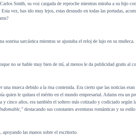
los Smith, su voz cargada de reproche mientras miraba a su hijo con
s? Esta vez, has ido muy lejos, estas desnudo en todas las portadas, a
dams?
a sonrisa sarcástica mientras se ajustaba el reloj de lujo en su muñeca.
que no se hable muy bien de mí, al menos le da publicidad gratis al co
r una mueca debido a la risa contenida. Era cierto que las noticias era
abía quien le quitara el mérito en el mundo empresarial. Adams era un p
ta y cinco años, era también el soltero más cotizado y codiciado según 
Indomable,"
destacando sus constantes aventuras románticas y su estilo
, apoyando las manos sobre el escritorio.