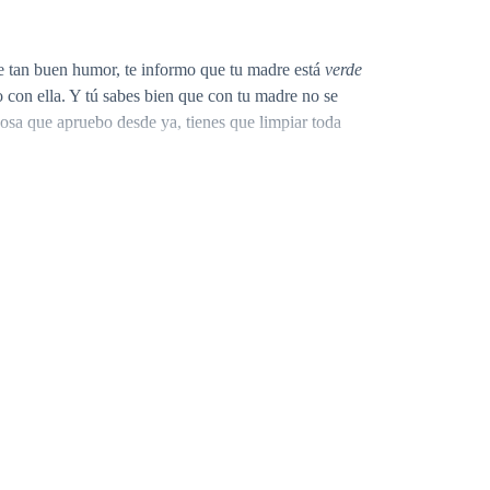
 tan buen humor, te informo que tu madre está
verde
no con ella. Y tú sabes bien que con tu madre no se
cosa que apruebo desde ya, tienes que limpiar toda
jaba ver. —Ya sé cuánto amas a mamá. Y no será por
hizo el pensativo para luego decir: