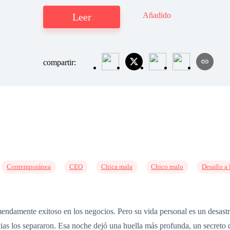
Añadido
Leer
compartir:
Contemporánea
CEO
Chica mala
Chico malo
Desafío a 
endamente exitoso en los negocios. Pero su vida personal es un desast
ias los separaron. Esa noche dejó una huella más profunda, un secreto