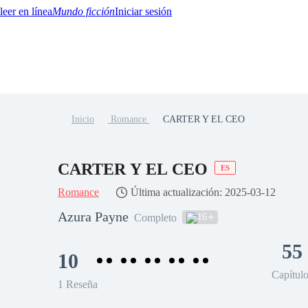
Mundo ficción
Iniciar sesión
Inicio
Romance
CARTER Y EL CEO
BTQ+
YA/TEEN
Paranormal
Misterio/Thriller
Oriental
Juegos
Historia
MM
CARTER Y EL CEO
ES
Romance
Última actualización: 2025-03-12
Azura Payne
16
Completo
55
10
Capítul
1 Reseña