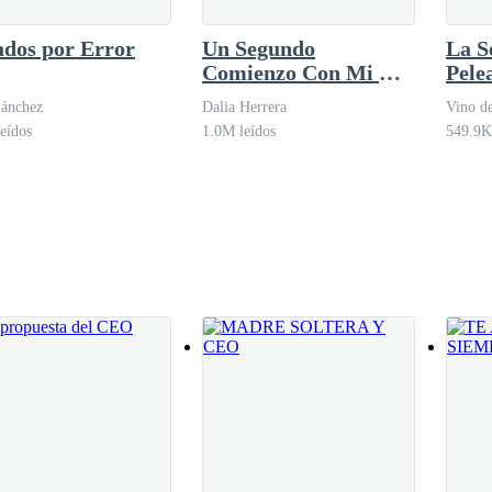
organ Harris, su socio y amigo de años. Morgan, se levantó del sillón, 
dos por Error
Un Segundo
La S
 reunión con el Sr. Carlos Smith.
Comienzo Con Mi Ex-
Pele
esposo
Hijo
Sánchez
Dalia Herrera
Vino d
eídos
1.0M leídos
549.9K
ó como pensabas. ¿Qué, no le gustó la idea de que entres a la política?
 frustración.
e dijo que tenía su apoyo total. Pero mi último escándalo y la entrada a
s babosadas de tener una familia.
¡Mierda!
—La molestia de Adams era p
ada, mientras observaba a su amigo con diversión.