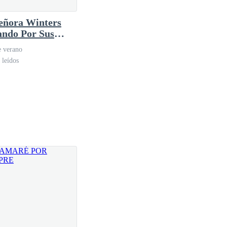
cuando vio la expresión que traía su amigo, de
eñora Winters
ando Por Sus
s
e verano
 leídos
 la política, le dieron el pie forzado a él y a mamá
alpable, como una descarga eléctrica en el aire.