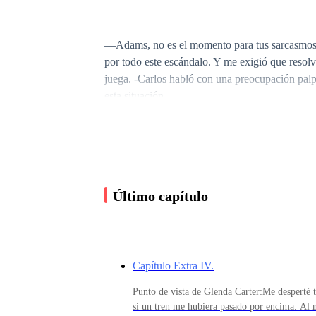
—Adams, no es el momento para tus sarcasmos 
por todo este escándalo. Y me exigió que resolvi
juega. -Carlos habló con una preocupación palpa
esta situación.
Adams respiró hondo, sintiendo el peso de las p
Último capítulo
—Está bien, papá, no te pongas así. —dijo Ada
mi causa que ella te eche de casa. Dime. ¿Qué
Capítulo Extra IV.
Carlos sonrió para sus adentro, satisfecho de ha
Punto de vista de Glenda Carter:Me desperté
si un tren me hubiera pasado por encima. Al m