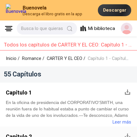
Buenovela
Descargar
Descarga el libro gratis en la app
Mi biblioteca
Busca lo que quieras
Todos los capítulos de CARTER Y EL CEO: Capítulo 1 - Capítulo 10
Inicio /
Romance
/
CARTER Y EL CEO /
Capítulo 1 - Capítulo 10
55 Capítulos
Capítulo 1
En la oficina de presidencia del CORPORATIVO'SMITH, una
reunión fuera de lo habitual estaba a punto de cambiar el curso
de la vida de uno de los involucrados.—Te desconozco, Adams
Smith—dijo el señor Carlos Smith, su voz cargada de reproche
Leer más
mientras miraba a su hijo con seriedad—. ¿Hasta cuándo
nuestra familia va a seguir siendo el foco de las revistas de
Capítulo 2