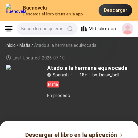
Buenovela
Descargar
Descarga el libro gratis en la app
Mi biblioteca
Busca lo que quieras
Inicio /
Mafia
/
Atado a la hermana equivocada
Last Updated: 2026-07-10
Atado a la hermana equivocada
Spanish
·
18+
·
by: Daisy_bell
Mafia
En proceso
Descargar el libro en la aplicación