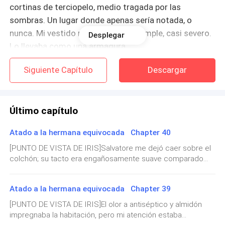
cortinas de terciopelo, medio tragada por las
sombras. Un lugar donde apenas sería notada, o
nunca. Mi vestido rojo oscuro era simple, casi severo.
Desplegar
Lo llevaba como una armadura.
Siguiente Capítulo
Descargar
Sofía nunca lo necesitaba.
No lo necesitaba. Porque ella había nacido para esto.
Para ser la princesita y heredera de papá.
Último capítulo
Atado a la hermana equivocada Chapter 40
Ella estaba de pie junto a nuestro padre como si
perteneciera allí, y como si la sala hubiera sido
[PUNTO DE VISTA DE IRIS]Salvatore me dejó caer sobre el
colchón; su tacto era engañosamente suave comparado
construida para ella. Bueno, la gala de esta noche
con la carnicería que acababa de presenciar.Apreté los
también llevaba su nombre.
dedos contra el edredón, intentando aferrarme a él, pero el
Atado a la hermana equivocada Chapter 39
temblor no cesaba. No era solo el frío, era el olor metálico a
La seda marfil se ajustaba a su cuerpo. Las
sangre que no se me quitaba de la nariz.—¿Por qué? —
[PUNTO DE VISTA DE IRIS]El olor a antiséptico y almidón
lentejuelas capturaban la luz con cada movimiento
susurré, la palabra atascada en mi garganta seca—. ¿Por
impregnaba la habitación, pero mi atención estaba
qué tuviste que matarlos?No respondió de inmediato. En
que hacía. Cabello rubio. Ondas perfectas.