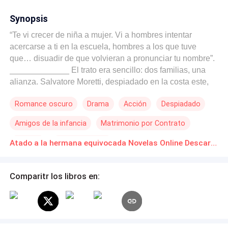
Synopsis
“Te vi crecer de niña a mujer. Vi a hombres intentar
acercarse a ti en la escuela, hombres a los que tuve
que… disuadir de que volvieran a pronunciar tu nombre”.
_____________ El trato era sencillo: dos familias, una
alianza. Salvatore Moretti, despiadado en la costa este,
debía casarse con la hija mayor de la familia Russo para
Romance oscuro
Drama
Acción
Despiadado
poner fin a una enemistad ancestral de una década. Sofía
Russo es hermosa, elegante y la novia perfecta para la
Amigos de la infancia
Matrimonio por Contrato
mafia. Pero Salvatore no quiere a Sofía. Durante cinco
años, su cámara, sus hombres y su propia mirada han
Traición
Novia Sustituta
Atado a la hermana equivocada Novelas Online Descarga gratuita de PDF
estado fijos en Iris, la hermana menor rebelde, mantenida
en las sombras. La ha visto crecer, la ha visto llorar y ha
destruido a cualquier hombre que se haya atrevido a
Comparitr los libros en:
mirarla, todo desde la oscuridad. Ahora, el contrato está
firmado, la boda está programada y Salvatore se muda a
la mansión Russo. Pero mientras está en el altar, no mira
a su novia. Mira a la dama de honor… y decide que no se