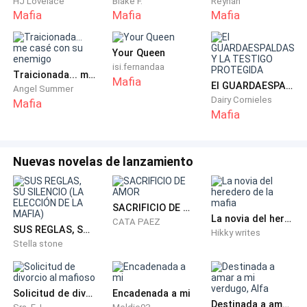
HJ Lovelace
Blake F.
Reynan
Mafia
Mafia
Mafia
---------
Your Queen
La sala cambió. Ese tipo de silencio que se instala
isi.fernandaa
Traicionada... me casé con su enemigo
Mafia
antes de la violencia. Anunciando una presencia
El GUARDAESPALDAS Y LA TESTIGO PROTEGIDA
Angel Summer
poderosa incluso antes de que pusiera un pie en el
Dairy Cornieles
Mafia
Mafia
salón.
Todos los invitados en la habitación se giraron hacia
Nuevas novelas de lanzamiento
la puerta cuando esta se abrió.
Salvatore Moretti.
SACRIFICIO DE AMOR
La novia del heredero de la mafia
CATA PAEZ
SUS REGLAS, SU SILENCIO (LA ELECCIÓN DE LA MAFIA)
Hikky writes
No entró caminando, reclamó el espacio. Alto. Ancho
Stella stone
de hombros. Y guapo. Controlaba la sala como si le
perteneciera solo con su presencia.
Solicitud de divorcio al mafioso
Encadenada a mi
Destinada a amar a mi verdugo, Alfa