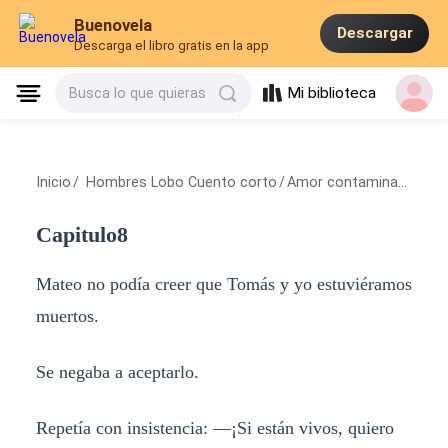
Buenovela
Descargar
Descarga el libro gratis en la app
Mi biblioteca
Busca lo que quieras
Inicio
/
Hombres Lobo Cuento corto
/
Amor contaminado
/
Cap
Capitulo8
Mateo no podía creer que Tomás y yo estuviéramos
muertos.
Se negaba a aceptarlo.
Repetía con insistencia: —¡Si están vivos, quiero