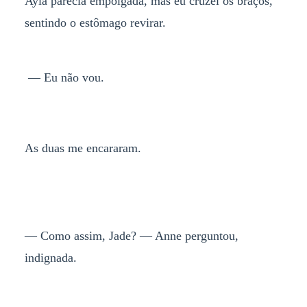
Ayla parecia empolgada, mas eu cruzei os braços,
sentindo o estômago revirar.
— Eu não vou.
As duas me encararam.
— Como assim, Jade? — Anne perguntou,
indignada.