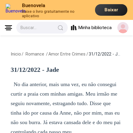
Buenovela
Baixar
Baixe o livro gratuitamente no
aplicativo
Minha biblioteca
Buscar...
Inicio
/
Romance
/
Amor Entre Crimes
/
31/12/2022 - Jade
31/12/2022 - Jade
No dia anterior, mais uma vez, eu não consegui
curtir a praia com minhas amigas. Meu irmão me
seguiu novamente, estragando tudo. Disse que
tinha ido por causa da Anne, não por mim, mas eu
não sou burra. Já estava cansada dele e do meu pai
controlando cada passo meu.