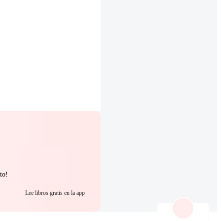
to!
Lee libros gratis en la app