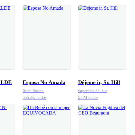
ELDE
Esposa No Amada
Déjeme ir, Sr. Hill
Rumi Baslan
Superficie del Sur
555.3K leídos
5.8M leídos