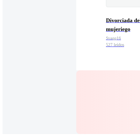
Divorciada d
mujeriego
Svaqq16
527 leídos