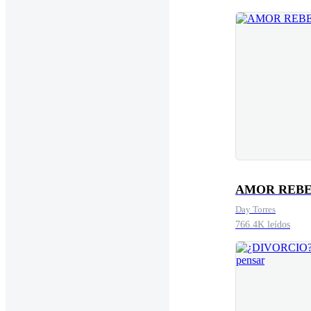
AMOR REB
Day Torres
766.4K leídos