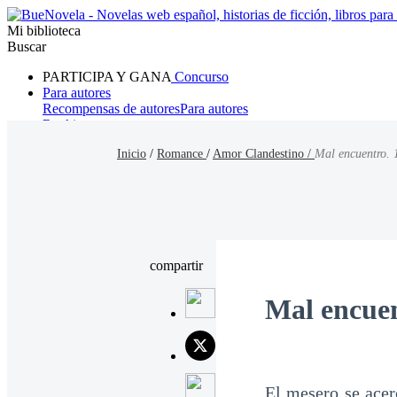
Mi biblioteca
Buscar
PARTICIPA Y GANA
Concurso
Para autores
Recompensas de autores
Para autores
Ranking
Navegar
Inicio
/
Romance
/
Amor Clandestino /
Mal encuentro. 
Novelas
Cuentos Cortos
Todos
Romance
Hombre lobo
Mafia
Sistema
Fantasía
Urbano
LG
compartir
Mal encuen
El mesero se acer