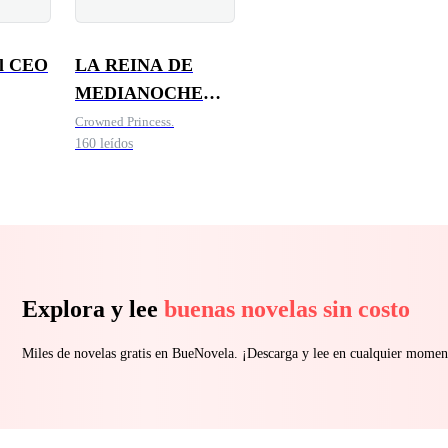
el CEO
LA REINA DE
MEDIANOCHE
DEL
Crowned Princess.
160 leídos
MULTIMILLONARIO
Explora y lee
buenas novelas sin costo
Miles de novelas gratis en BueNovela. ¡Descarga y lee en cualquier momen