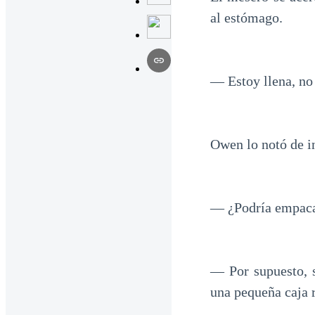
al estómago.
— Estoy llena, no
Owen lo notó de i
— ¿Podría empacar
— Por supuesto, s
una pequeña caja r