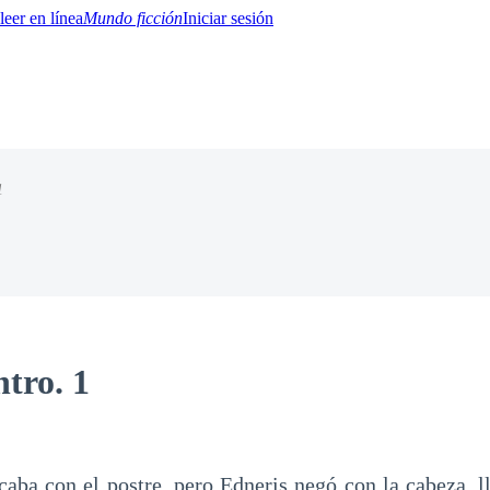
Mundo ficción
Iniciar sesión
1
BTQ+
YA/TEEN
Paranormal
Misterio/Thriller
Oriental
Juegos
Historia
MM
tro. 1
caba con el postre, pero Edneris negó con la cabeza, 