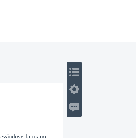
 Romance
Sci-Fi
Guerra
Otros
llevándose la mano