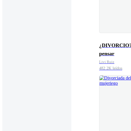
¿DIVORCIO?
pensar
Livi Ruiz
482.2K leídos