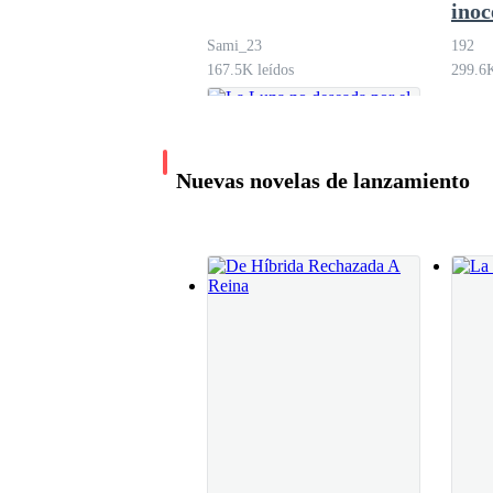
inoc
Sami_23
192
167.5K leídos
299.6K
—Lo dudo mucho —se alejó Brad, dejándola en m
Un rato después se sentía ahogada, necesitaba sal
Nuevas novelas de lanzamiento
El crepúsculo pintaba de tonos violetas y dorado
deslumbrante, hacía voltear a cada criatura, h
Mientras iba por una caminería se le atravesaron
La Luna no deseada
por el Alfa
—Disculpen —dijo suavemente, controlando el
Miss L
306.9K leídos