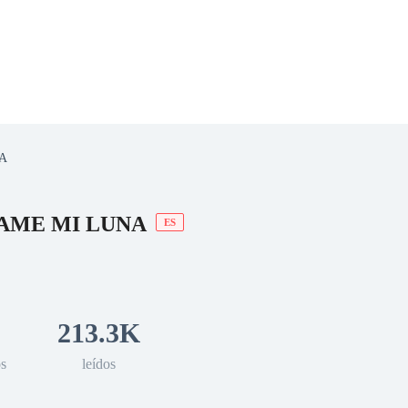
A
 Romance
Sci-Fi
Guerra
Otros
AME MI LUNA
ES
213.3K
os
leídos