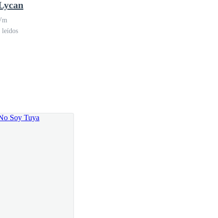
Lycan
 Vm
 leídos
ón de presentimiento.
l jardín de la nueva casa de su madre.
éreo tras ella. Su belleza, inmaculada y