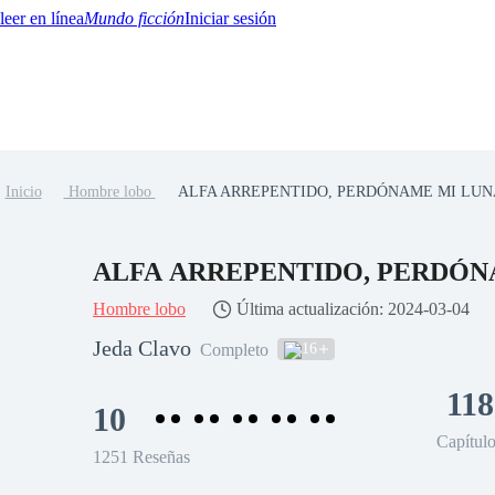
Mundo ficción
Iniciar sesión
Inicio
Hombre lobo
ALFA ARREPENTIDO, PERDÓNAME MI LUN
BTQ+
YA/TEEN
Paranormal
Misterio/Thriller
Oriental
Juegos
Historia
MM
ALFA ARREPENTIDO, PERDÓN
Hombre lobo
Última actualización: 2024-03-04
Jeda Clavo
16
Completo
118
10
Capítul
1251 Reseñas