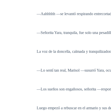
—Aahhhhh —se levantó respirando entrecortadam
—Señorita Yara, tranquila, fue solo una pesadill
La voz de la doncella, calmada y tranquilizador
—Lo sentí tan real, Marisol —susurró Yara, ocul
—Los sueños son engañosos, señorita —respondi
Luego empezó a rebuscar en el armario y sus ded