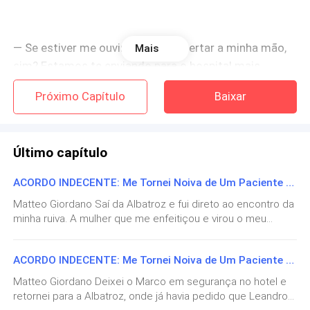
— Se estiver me ouvindo, tente apertar a minha mão,
Mais
sim? Estamos te enviando para o hospital mais
próximo.
Próximo Capítulo
Baixar
Eu não conseguia ver o rosto dela. O cheiro de sangue
Último capítulo
significava que eu estava bastante ferido e
ACORDO INDECENTE: Me Tornei Noiva de Um Paciente Capítulo Cento e Seis — Prontos Para o Que Vier
o sangue em meu rosto, tomando meus olhos me
Matteo Giordano Saí da Albatroz e fui direto ao encontro da
impediam de enxergar nitidamente. Havia um grande
minha ruiva. A mulher que me enfeitiçou e virou o meu
tumulto ao redor e eu tentava organizar a mente
mundo de cabeça para baixo estava prestes a conhecer
e entender o que aconteceu.
um lado obscuro da minha vida que ainda não tive coragem
ACORDO INDECENTE: Me Tornei Noiva de Um Paciente Capítulo Cento e Seis — É Hora de Agir...
de revelar. Mas, diante dos últimos acontecimentos, é
fundamental deixá-la ciente de tudo: da minha história
Matteo Giordano Deixei o Marco em segurança no hotel e
sangrenta e das consequências devastadoras que virão a
retornei para a Albatroz, onde já havia pedido que Leandro
seguir. — Oi, meu amor... Está pronta para irmos? —
Tentei apertar a mão dela com toda a força que me