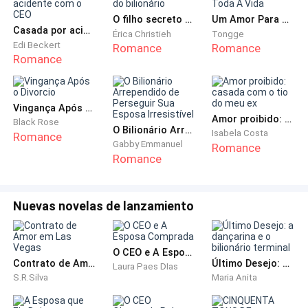
O filho secreto do bilionário
Um Amor Para Toda A Vida
Casada por acidente com o CEO
Érica Christieh
Tongge
Edi Beckert
Romance
Romance
— Você não faz parte da nossa equipe, doutora.
Romance
Precisamos levá-lo logo. Está muito ferido.
Obrigada pelo que fez até agora com os primeiros
socorros.
Vingança Após o Divorcio
Amor proibido: casada com o tio do meu ex
Black Rose
O Bilionário Arrependido de Perseguir Sua Esposa Irresistível
Isabela Costa
Romance
Gabby Emmanuel
Romance
Romance
Eu continuo apertando sua mão. Não consigo falar ou
me mexer. Ela não pode me deixar aqui sozinho.
Nuevas novelas de lanzamiento
O CEO e A Esposa Comprada
— Tudo bem! Você vai ficar bem, ok?
Contrato de Amor em Las Vegas
Último Desejo: a dançarina e o bilionário terminal
Laura Paes DIas
— Fala baixinho próximo ao meu ouvido. — Eu preciso
S.R.Silva
Maria Anita
ajudar outras pessoas e eles vão cuidar bem de você.