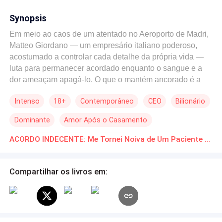
Synopsis
Em meio ao caos de um atentado no Aeroporto de Madri,
Matteo Giordano — um empresário italiano poderoso,
acostumado a controlar cada detalhe da própria vida —
luta para permanecer acordado enquanto o sangue e a
dor ameaçam apagá-lo. O que o mantém ancorado é a
voz calma de uma médica desconhecida, que segura sua
Intenso
18+
Contemporâneo
CEO
Bilionário
mão e o guia, com firmeza e compaixão, até a chance de
sobreviver. Duas semanas depois, ele desperta no
Dominante
Amor Após o Casamento
hospital sem documentos e exigindo discrição absoluta:
ninguém pode saber quem ele é, nem onde está.
Romance no Trabalho
Erótico
ACORDO INDECENTE: Me Tornei Noiva de Um Paciente Download gratuito de Novelas Online em PDF
Determinado a agradecer à mulher que o salvou, Matteo
mobiliza seu motorista e segurança, Javier, para
encontrá-la apenas por um sobrenome comum —
Compartilhar os livros em:
Gonzalez — e pela lembrança inconfundível daquela voz.
Do outro lado está Carmen González, cirurgiã ferida por
uma traição: o ex-namorado Pablo a deixou por Martina,
sua prima, A família a pressiona a engolir a humilhação.