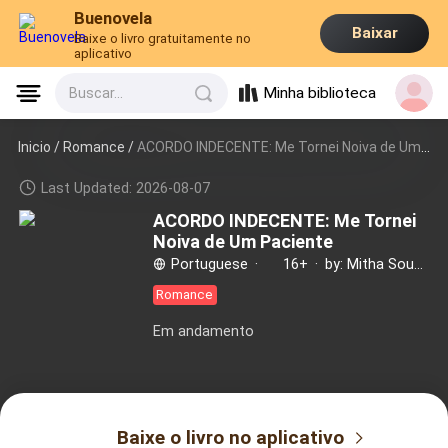
Buenovela
Baixar
Baixe o livro gratuitamente no
aplicativo
Minha biblioteca
Buscar...
Inicio /
Romance
/
ACORDO INDECENTE: Me Tornei Noiva de Um Paciente
Last Updated: 2026-08-07
ACORDO INDECENTE: Me Tornei
Noiva de Um Paciente
Portuguese
·
16+
·
by: Mitha Souza
Romance
Em andamento
Baixe o livro no aplicativo