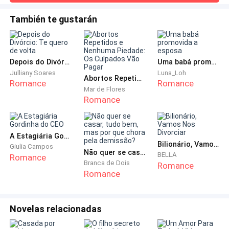
agitadas segurando o lenço. — Imagine só! Ela prestes a
hospital e entrar em contato com a sua família. Você
perder todo o luxo e conforto em que sempre viveu, e
También te gustarán
vai sobreviver.
justamente por causa dos acordos que eles tanto queriam
com o senhor Giordano. — É bastante irônico, para dizer o
mínimo — respondo com o tom firme, sentando-me ao lado
dela e segura
Depois do Divórcio: Te quero de volta
Uma babá promovida a esposa
Julliany Soares
Luna_Loh
Continuei segurando sua mão como se fosse a única
Abortos Repetidos e Nenhuma Piedade: Os Culpados Vão Pagar
Romance
Romance
forma de me manter vivo. Minha última esperança.
Mar de Flores
Romance
A Estagiária Gordinha do CEO
— Você precisa sair da ambulância, senhorita — uma
Bilionário, Vamos Nos Divorciar
Giulia Campos
voz masculina se aproxima e pede para ela sair.
Não quer se casar, tudo bem, mas por que chora pela demissão?
BELLA
Romance
Branca de Dois
Romance
Romance
— Dra. Gonzalez... — ela falou para o homem que a
Novelas relacionadas
mandava sair de perto de mim