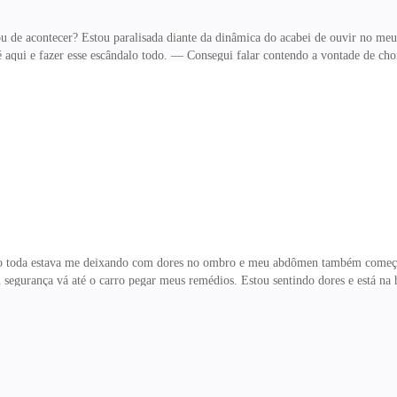
de acontecer? Estou paralisada diante da dinâmica do acabei de ouvir no meu
té aqui e fazer esse escândalo todo. — Consegui falar contendo a vontade de cho
z em tom de deboche e eu sinto vontade de dar na cara desse ididiota. — Desd
brar isso agora? — retruco. Meu ex parece não se conformar que posso me da
feliz ou mal? — Não ouviu o que a Carmen falou? — o meu paciente, que acabou
explicação sobre essa história de noivo.
nsão toda estava me deixando com dores no ombro e meu abdômen também come
 segurança vá até o carro pegar meus remédios. Estou sentindo dores e está n
 ela vem pra perto e o seu cheiro me faz fechar os olhos e pensar como seria e
la e volto a ter a lembrança e o mesmo conforto que senti no aeroporto — fiqu
entido. — Pra mim, faz todo o sentido. Você trabalha pra mim, cuida dos meus f
 vazio. Vejo sentar-se em s