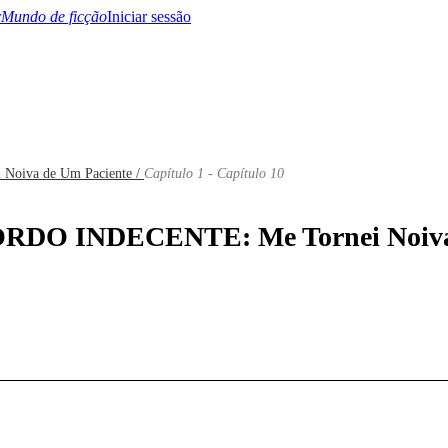
Mundo de ficção
Iniciar sessão
oiva de Um Paciente /
Capítulo 1 - Capítulo 10
BTQ+
YA/TEEN
Paranormal
Misterio/Thriller
Oriental
Juegos
Historia
MM
CORDO INDECENTE: Me Tornei Noiva