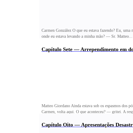
Carmen González O que eu estava fazendo? Eu, uma mé
onde eu estava levando a minha mão? — Sr. Matteo...
Ele sussurrou, a voz carregada de uma urgência sombri
A mão dele subia pela minha perna, os dedos possessi
Capítulo Sete — Arrependimento em do
de resfriar o calor que emanava de onde ele me tocav
deu um aperto firme e luxurioso na minha bunda, crav
Matteo Giordano Ainda estava sob os espasmos dos pós
Carmen, volta aqui. O que aconteceu? — gritei. A re
agora foi um grito de nervoso — Vem me ajudar a term
homem de trinta anos me masturbando. Pior, constrang
Capítulo Oito — Apresentações Desastr
concluir esse banho usando o que está bom, mesmo se