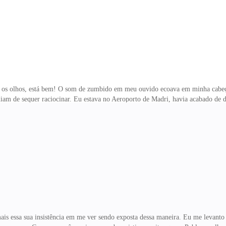
os olhos, está bem! O som de zumbido em meu ouvido ecoava em minha cabeça
am de sequer raciocinar. Eu estava no Aeroporto de Madri, havia acabado de d
as horas. Muito erradas. — Consegue me ouvir? Por favor, fique comigo, ok! O
plicar, mas precisava sentir em meio aquele caos. — Se estiver me ouvindo, te
 rosto dela. O cheiro de sangue significava que eu estava bastante ferido e o
redor e eu tentava organizar a mente e entender o que ac
s essa sua insistência em me ver sendo exposta dessa maneira. Eu me levant