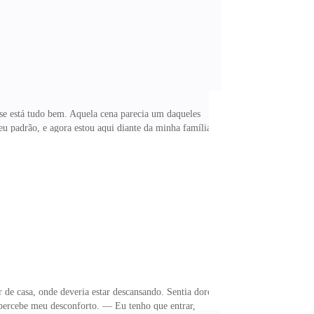
 está tudo bem. Aquela cena parecia um daqueles
u padrão, e agora estou aqui diante da minha família
l que de pequeno não tinha nada e ainda sem camisa.
m a cabeça e entendo que preciso encenar — ... amor,
ixado sozinho no banho, e precisava ter secado o lugar
 de casa, onde deveria estar descansando. Sentia dores
percebe meu desconforto. — Eu tenho que entrar,