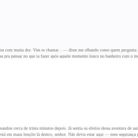
antes que ela queira ir embora. Saio do quarto e
u com muita dor. Vim te chamar... — disse me olhando como quem pergunta se
sa pra pensar no que ia fazer após aquele momento louco no banheiro com o me
 nu. Porque vestir uma calça de moletom sem cuecas possuindo um órgão genita
o com a calça por cima do ombro. — Matteo... — ele faz um gesto estranho co
ento? Isso pode infeccionar. E eu falava a verdade. Me dei conta que o havia de
 senti muito mal por isso. — Temos que i
dou cerca de trinta minutos depois. Já sentia os efeitos dessa aventura de sair
stá em maus lençóis lá dentro, senhor. Não devia estar aqui — meu segurança 