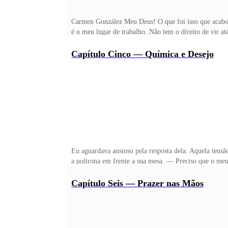
Carmen González Meu Deus! O que foi isso que acabou 
é o meu lugar de trabalho. Não tem o direito de vir a
noivo? Você até ontem nem tinha namorado — Pablo di
deu isso nem quando estávamos juntos, por que me co
Capítulo Cinco — Química e Desejo
Minha família de diverte e se satisfaz em me ver in
— Eu vou embora. Mas você não vai ficar sem dar uma 
Eu aguardava ansioso pela resposta dela. Aquela te
a poltrona em frente a sua mesa. — Preciso que o meu
essa tensão pode ter provocado desconforto em você —
água pra você tomar... — Não! — eu seguro as mãos de
Capítulo Seis — Prazer nas Mãos
Senhor... quero dizer, Matteo. Isso não faz o menor s
minha mão e eu volto a ter aquela estranha sensação de