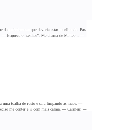
que daquele homem que deveria estar moribundo. Para
al. — Esquece o "senhor". Me chama de Matteo... —
ê não pode fazer esforço, seus pontos podem abrir...
o incendiar. O ar-condicionado no mínimo era incapaz
 sua boca, seu corpo, essa pele... Ele subiu a mão e
ou uma toalha de rosto e saiu limpando as mãos. —
 preciso me conter e ir com mais calma. — Carmen! —
olescente que está secando a amiga da escola. Eu, um
nsigo mexer o braço direito, então vou tentar
Não consigo me enxugar direito, pego uma toalha e