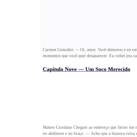
saio do banheiro em busca dela. Preciso resolver isso 
Carmen González — Oi, amor. Você demorou e eu esto
momentos que você quer desaparecer. Eu voltei pra ca
com ele quase nu diante deles. Sim. Ele estava quase
Usava apenas um casaco de moletom que fazia conjunt
Capítulo Nove — Um Soco Merecido
você não devia estar aqui. Olha como está o seu ferim
na cirurgia, feito curativos. Eu o deixei exposto e me
Matteo Giordano Cheguei ao endereço que Javier me man
no abdômen e no braço. — Acho que a doutora ruiva e