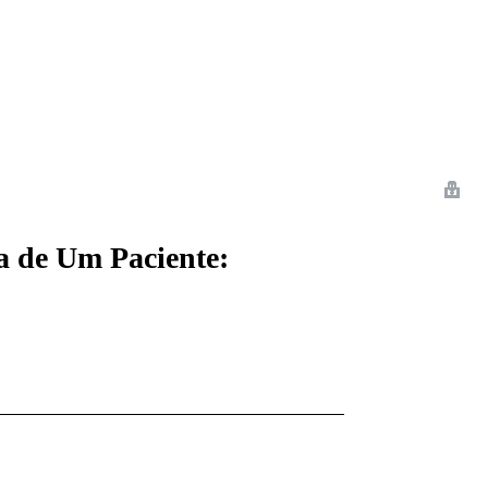
 Romance
Sci-Fi
Guerra
Otros
 de Um Paciente: