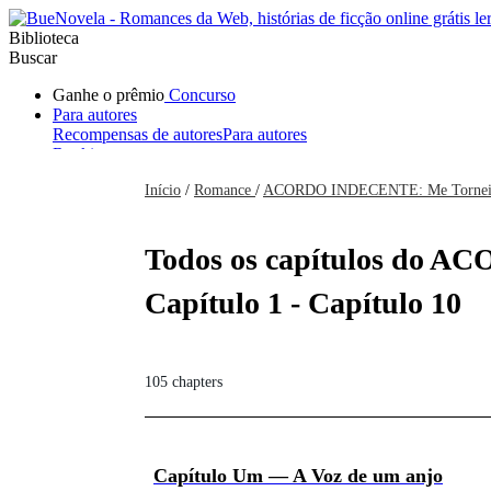
Biblioteca
Buscar
Ganhe o prêmio
Concurso
Para autores
Recompensas de autores
Para autores
Ranking
Navegar
Início
/
Romance
/
ACORDO INDECENTE: Me Tornei N
Novelas
Contos Curtos
Todos
Romance
Hombre lobo
Mafia
Sistema
Fantasía
Urbano
LG
Todos os capítulos do A
Capítulo 1 - Capítulo 10
105 chapters
Capítulo Um — A Voz de um anjo