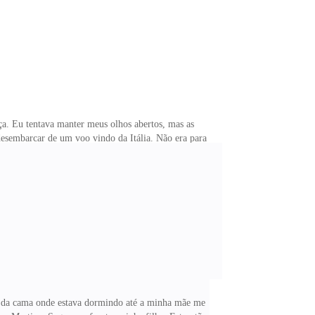
. Eu tentava manter meus olhos abertos, mas as
esembarcar de um voo vindo da Itália. Não era para
uvi mais uma vez aquela voz doce que de alguma
nte apertar a minha mão, sim? Estamos te enviando
 sangue em meu rosto, tomando meus olhos me impediam
o da cama onde estava dormindo até a minha mãe me