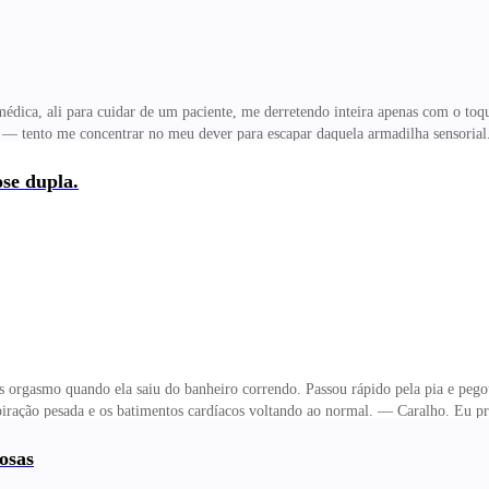
dica, ali para cuidar de um paciente, me derretendo inteira apenas com o to
 — tento me concentrar no meu dever para escapar daquela armadilha sensori
a. — Não tira a mão, por favor. Continua o que ia fazer. — Isso é loucura. Voc
vos apertando minha carne, subindo em direção à minha bunda. Senti meu corp
se dupla.
a. — Continua a mover sua mão, Carmen. Você está me deixando maluco com essa
ando os dedos. Tentei resgatar a razão, ma
 orgasmo quando ela saiu do banheiro correndo. Passou rápido pela pia e peg
spiração pesada e os batimentos cardíacos voltando ao normal. — Caralho. Eu
inar isso. Será que eu vou ter que pedir desculpas? Estou me sentindo uma ad
endo a minha médica pra fazer isso. Eu tenho mesmo que me desculpar. Não co
osas
ndo difícil alguns movimentos. Com muito esforço, consigo concluir o banho. 