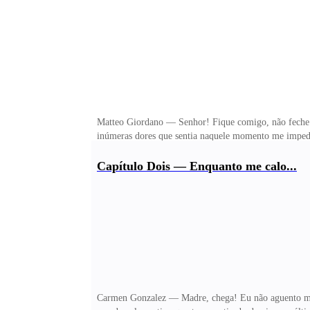
Matteo Giordano — Senhor! Fique comigo, não feche 
inúmeras dores que sentia naquele momento me impedi
mim estar ali, mas as coisas deram erradas nas últim
forma me trazia paz e uma segurança que não sabia ex
Capítulo Dois — Enquanto me calo...
para o hospital mais próximo. Eu não conseguia ver o
de enxergar nitidamente. Havia um grande tumulto ao 
Carmen Gonzalez — Madre, chega! Eu não aguento mai