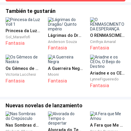
meus tios. É tudo tão confuso. — Po
obrigando-a a encarar seus pais. Os olhos deles estão
tremeluzindo lançando sombras sinistras nas
arregalados, uma mistura de medo, culpa e algo que ela
También te gustarán
paredes. Quatro guardas nos esperavam. Três
não consegue decifrar. — Mãe? Pai? — chama-os, a voz
abriram a passagem secreta e entraram, formando
quase sumindo — o que está acontecendo? Alguém pode
me dizer? — Ela percorre o olhar por tod
um bloqueio protetor atrás de nós. O último
Princesa da Luz Voll 1
Lágrimas do Dragão/ Quinto império
O RENMASCIMENTO DA ESPERANÇA
permaneceu, vigilante, como uma estátua viva de
Sol_Maravifofi
Anderson Souza
Cinthya Amaral
Fantasia
ferro e sangue.
Fantasia
Fantasia
Mas eu parei. O medo me travou por um segundo —
não por mim, mas pelo rei.
Os Gêmeos de Naskra
A Guerreira Negra
Ariadne e os CEOs, O Beijo do Destino
Victoria Lucchesi
Mooni
LynneFigueiredo
— Augusto… — disse ao guarda. — Vá até o rei. Diga a
Fantasia
Fantasia
Fantasia
ele que precisa deixar o general no comando. Ele
prometeu que estaria ao meu lado… e precisa estar
aqui. — Minha voz falhou. As lágrimas desciam
Nuevas novelas de lanzamiento
quentes pelas bochechas. — Soldado, isso é uma
ordem da sua rainha. Vá agora mesmo!
Nas Sombras do Crepúsculo
A Fera que Me Amou
Alvorada do Tempo o despertar