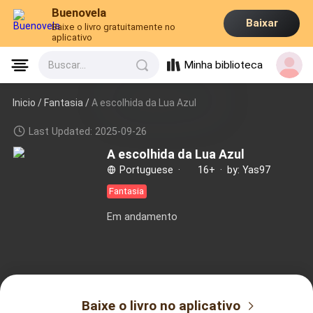
Buenovela
Baixar
Baixe o livro gratuitamente no
aplicativo
Minha biblioteca
Buscar...
Inicio /
Fantasia
/
A escolhida da Lua Azul
Last Updated: 2025-09-26
A escolhida da Lua Azul
Portuguese
·
16+
·
by: Yas97
Fantasia
Em andamento
Baixe o livro no aplicativo