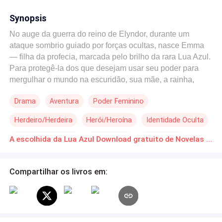
Synopsis
No auge da guerra do reino de Elyndor, durante um
ataque sombrio guiado por forças ocultas, nasce Emma
— filha da profecia, marcada pelo brilho da rara Lua Azul.
Para protegê-la dos que desejam usar seu poder para
mergulhar o mundo na escuridão, sua mãe, a rainha,
ordena que ela seja enviada em segredo para outro
Drama
Aventura
Poder Feminino
mundo: o nosso. Criada sem lembranças de sua origem
real, Emma vive uma vida comum, até completar 14 anos.
Herdeiro/Herdeira
Herói/Heroína
Identidade Oculta
Na noite do seu aniversário, durante uma nova aparição
da Lua Azul, seus poderes finalmente despertam — junto
Habilidade Especial
Reencontro
Superpoder
A escolhida da Lua Azul Download gratuito de Novelas Online em PDF
com sonhos estranhos e visões de um castelo. Agora,
Emma precisa reunir coragem para enfrentar a verdade:
ela não é uma garota comum, mas herdeira de um trono,
Compartilhar os livros em:
de um legado mágico que pode salvar ou condenar dois
mundos. Para isso, terá que retornar a Elyndor, enfrentar
seus inimigos e descobrir quem realmente é... antes que
a Lua Azul brilhe pela última vez.