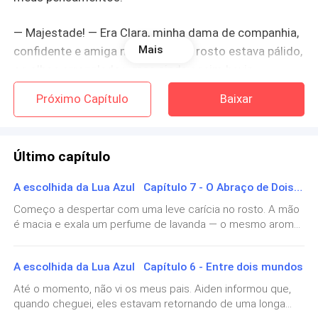
— Majestade! — Era Clara, minha dama de companhia,
Mais
confidente e amiga mais leal. Seu rosto estava pálido,
os olhos arregalados, mas ainda assim havia
determinação em seu porte. Ela também tinha visto a
Próximo Capítulo
Baixar
Lua Azul, e compreendia seu significado.
— Precisamos sair daqui, antes que cheguem até a
Último capítulo
senhora e o bebê — disse, já vindo me apoiar.
A escolhida da Lua Azul Capítulo 7 - O Abraço de Dois Mundos
— Onde está meu marido? — perguntei, esforçando-
Começo a despertar com uma leve carícia no rosto. A mão
me para andar com ela.
é macia e exala um perfume de lavanda — o mesmo aroma
que senti ontem, antes de dormir. Me mexo um pouco; a
— O rei está na linha de frente com a tropa. Ordenou
mão se afasta rápido, com medo de me acordar, mas já é
A escolhida da Lua Azul Capítulo 6 - Entre dois mundos
que a senhora fosse levada imediatamente ao abrigo.
tarde demais.Meus olhos se abrem aos poucos, ofuscados
pela claridade suave que entra pela janela. Demoro alguns
O feiticeiro já está esperando. Mas precisamos ser
Até o momento, não vi os meus pais. Aiden informou que,
instantes para me acostumar com a vista; quando
quando cheguei, eles estavam retornando de uma longa
rápidas.
finalmente me adapto, dou de cara com ela — minha versão