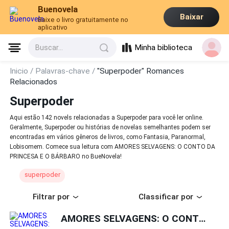
Buenovela
Baixar
Baixe o livro gratuitamente no
aplicativo
Minha biblioteca
Buscar...
Inicio /
Palavras-chave /
"Superpoder" Romances
Relacionados
Superpoder
Aqui estão 142 novels relacionadas a Superpoder para você ler online.
Geralmente, Superpoder ou histórias de novelas semelhantes podem ser
encontradas em vários gêneros de livros, como Fantasia, Paranormal,
Lobisomem. Comece sua leitura com AMORES SELVAGENS: O CONTO DA
PRINCESA E O BÁRBARO no BueNovela!
superpoder
Filtrar por
Classificar por
AMORES SELVAGENS: O CONTO DA PRINCESA E O BÁRBARO