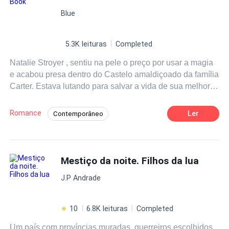
Blue
5.3K leituras
Completed
Natalie Stroyer , sentiu na pele o preço por usar a magia
e acabou presa dentro do Castelo amaldiçoado da família
Carter. Estava lutando para salvar a vida de sua melhor
amiga e do homem que ela amava quando resolveu usar
a magia para ajudar mesmo estando ciente queria pagar
Romance
Ler
Contemporâneo
um preço alto demais. Natalie mesmo sabendo que havia
Romance Sombrio
Mistério
feito por amor , acabou desistindo de viver e acabou
trancada no quarto mais alto, da torre mais alta do
Boa Menina
Superpoder
castelo. Venha reviver junto com Natalie , o famigerado
Mestiço da noite. Filhos da lua
conto " Rapunzel"
J.P Andrade
10
6.8K leituras
Completed
Um país com províncias muradas, guerreiros escolhidos