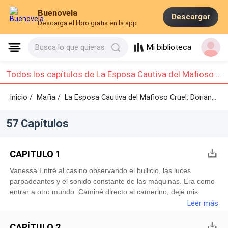
Buenovela
Descargar
Descarga el libro gratis en la app
Mi biblioteca
Busca lo que quieras
Todos los capítulos de La Esposa Cautiva del Mafioso Cruel: Dorian Meissner.: Capítulo 1 - Capítulo 10
Inicio /
Mafia
/
La Esposa Cautiva del Mafioso Cruel: Dorian Meissner. /
57 Capítulos
CAPITULO 1
Vanessa.Entré al casino observando el bullicio, las luces
parpadeantes y el sonido constante de las máquinas. Era como
entrar a otro mundo. Caminé directo al camerino, dejé mis
bolsos en un rincón, y me coloqué el delantal: el uniforme que
Leer más
todas las chicas usábamos aqui. Frente al espejo, me maquillé
con rapidez, dejando mi cabello largo recogido en una cola alta.
CAPÍTULO 2