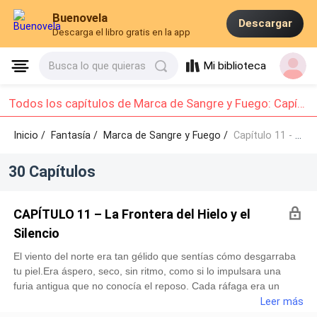
Buenovela
Descargar
Descarga el libro gratis en la app
Mi biblioteca
Busca lo que quieras
Todos los capítulos de Marca de Sangre y Fuego: Capítulo 11 - Capítulo 20
Inicio /
Fantasía
/
Marca de Sangre y Fuego /
Capítulo 11 - Capítulo 20
30 Capítulos
CAPÍTULO 11 – La Frontera del Hielo y el
Silencio
El viento del norte era tan gélido que sentías cómo desgarraba
tu piel.Era áspero, seco, sin ritmo, como si lo impulsara una
furia antigua que no conocía el reposo. Cada ráfaga era un
puñetazo de escarcha que le arrancaba el aliento a Rhea y le
Leer más
recordaba que estaba cruzando más que un paisaje: estaba