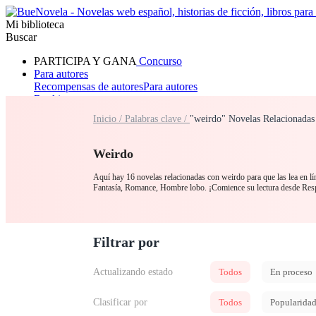
Mi biblioteca
Buscar
PARTICIPA Y GANA
Concurso
Para autores
Recompensas de autores
Para autores
Ranking
Navegar
Inicio /
Palabras clave /
"weirdo" Novelas Relacionadas
Novelas
Cuentos Cortos
Todos
Romance
Hombre lobo
Mafia
Sistema
Fantasía
Urbano
LG
Weirdo
Aquí hay 16 novelas relacionadas con weirdo para que las lea en lí
Fantasía, Romance, Hombre lobo. ¡Comience su lectura desde Res
Filtrar por
Actualizando estado
Todos
En proceso
Clasificar por
Todos
Popularida