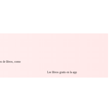
 Romance
Sci-Fi
Guerra
Otros
os de libros, como
Lee libros gratis en la app