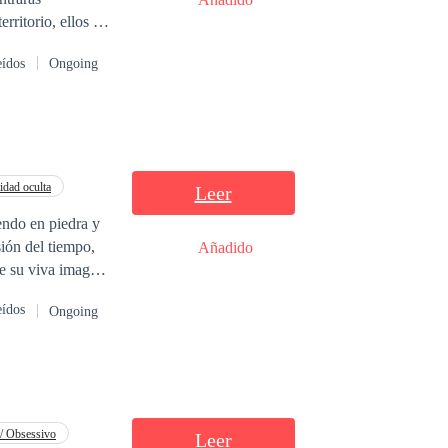
ritorio, ellos te
eídos
Ongoing
idad oculta
Leer
ión del tiempo,
Añadido
se su viva imagen.
 importará
eídos
Ongoing
recto, amable y
, solo una cosa
 ser revelado en
/ Obsessivo
Leer