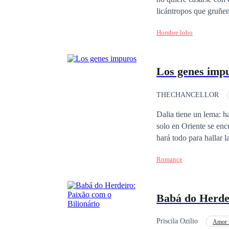
licántropos que gruñen
reclamarán como suya
Hombre lobo
Los genes imp
THECHANCELLOR
Chica mala
Traic
Dalia tiene un lema: hacer todo lo que s
solo en Oriente se en
hará todo para hallar 
Manipuladora, engaños
Romance
destruirlo todo. Pero 
amoroso, que le mostrará el l
continuar con su engañ
Babá do Herdei
puede hacer: mantener 
cualquier momento.
Priscila Ozilio
Amor 