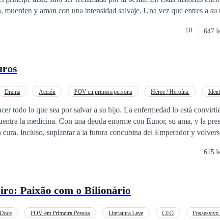
, muerden y aman con una intensidad salvaje. Una vez que entres a su ter
.
10
647 l
uros
Drama
Acción
POV en primera persona
Héroe / Heroína:
Ident
ión
Matrimonio por Contrato
Realeza
ea por salvar a su hijo. La enfermedad lo está convirtiendo en piedra y
cuentra la medicina. Con una deuda enorme con Eunor, su ama, y la pres
la cura. Incluso, suplantar a la futura concubina del Emperador y volver
a, y muy fiel a su ama, Dalia es una bomba a punto de explotar. No le
615 l
el destino le pondrá las cosas difíciles. El Emperador es un hombre muy 
ado más desconocido de los corazones humanos. Confundida, Dalia tratará de
o, pero cuando se enamora, ya no podrá manipularlo. En esta situación
ro: Paixão com o Bilionário
su mentira y tratar de conservarlo todo. Sin embargo, su engaño podría
Doce
POV em Primeira Pessoa
Literatura Leve
CEO
Possessivo 