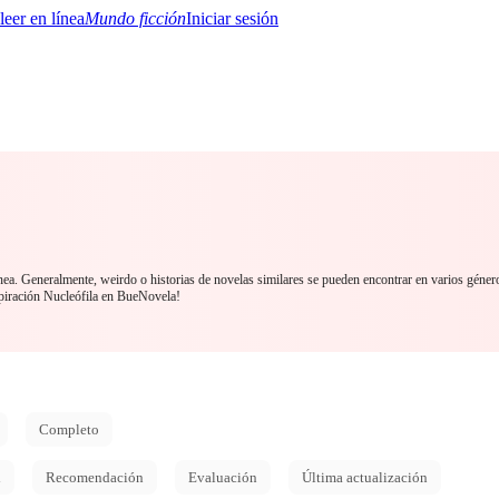
Mundo ficción
Iniciar sesión
BTQ+
YA/TEEN
Paranormal
Misterio/Thriller
Oriental
Juegos
Historia
MM
nea. Generalmente, weirdo o historias de novelas similares se pueden encontrar en varios géner
piración Nucleófila en BueNovela!
Completo
d
Recomendación
Evaluación
Última actualización