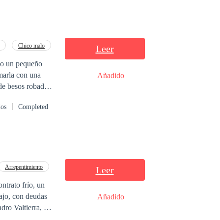
Chico malo
Leer
ndo un pequeño
rmarla con una
Añadido
de besos robados,
dos
Completed
glaterra, 1813. Un
en un tiempo que
ce de sus manos,
Arrepentimiento
Leer
ntrato frío, un
ajo, con deudas
Añadido
ro Valtierra, el
pre. Alejandro