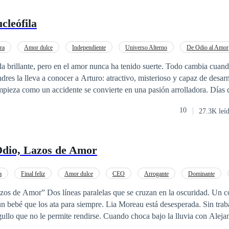
cleófila
ra
Amor dulce
Independiente
Universo Alterno
De Odio al Amor
da brillante, pero en el amor nunca ha tenido suerte. Todo cambia cua
res la lleva a conocer a Arturo: atractivo, misterioso y capaz de desa
mpieza como un accidente se convierte en una pasión arrolladora. Días 
 un sueño. Pero un giro inesperado la arrastra hacia lo imposible.
10
27.3K leí
ruzar un antiguo arco en los cerros, Virginia despierta en otra época: In
rmas rígidas, vestidos largos y costumbres que no entiende. Atrapada 
para siempre. Hasta que lo vuelve a ver. El mismo rostro. La misma
Odio, Lazos de Amor
ás allá del tiempo? ¿O una cruel ilusión
se amor imposible en un siglo que no
ar el camino de regreso a su vida. Pero cada mirada de Arturo, cada ro
a
Final feliz
Amor dulce
CEO
Arrogante
Dominante
 nació en Londres… ¿podrá convertirse en un amor
o
De Odio al Amor
os de Amor” Dos líneas paralelas que se cruzan en la oscuridad. Un co
n bebé que los ata para siempre. Lia Moreau está desesperada. Sin trab
están destinadas, ni el tiempo puede separarlas.
ullo que no le permite rendirse. Cuando choca bajo la lluvia con Alejand
CEO de Valtierra Group, nunca imagina que su vida cambiará para siem