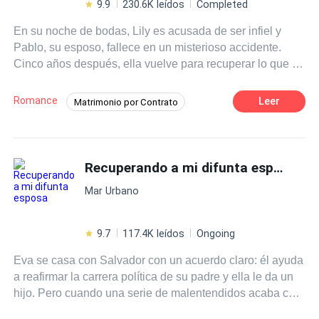
9.9
230.6K leídos
Completed
En su noche de bodas, Lily es acusada de ser infiel y
Pablo, su esposo, fallece en un misterioso accidente.
Cinco años después, ella vuelve para recuperar lo que es
suyo y asegurar el futuro de sus hijas, pero Pietro
Vermont no está dispuesto a ignorar los sucesos de
Romance
Leer
Matrimonio por Contrato
aquella noche, ni aunque los muertos se levanten de sus
Contemporánea
Heredero / Heredera
tumbas.
Pasión
Rebelde
Traición
Recuperando a mi difunta esposa
Romance oscuro
Venganza
CEO
Mar Urbano
9.7
117.4K leídos
Ongoing
Eva se casa con Salvador con un acuerdo claro: él ayuda
a reafirmar la carrera política de su padre y ella le da un
hijo. Pero cuando una serie de malentendidos acaba con
ese matrimonio, Eva es encerrada lejos de todos y todo.