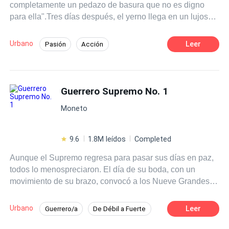
completamente un pedazo de basura que no es digno
para ella".Tres días después, el yerno llega en un lujoso
auto.Suegra: "Por favor, te lo ruego, no abandones a mi
hija".
Urbano
Leer
Pasión
Acción
Contemporánea
Traición
Guerrero Supremo No. 1
Moneto
9.6
1.8M leídos
Completed
Aunque el Supremo regresa para pasar sus días en paz,
todos lo menospreciaron. El día de su boda, con un
movimiento de su brazo, convocó a los Nueve Grandes
Dioses de la Guerra, quienes se dirigieron a él como su
amo...
Urbano
Leer
Guerrero/a
De Débil a Fuerte
Venganza
Acción
Héroe / Heroína: