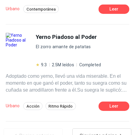
propósitos en mente. Recompensarle a Thea por salvarle
Urbano
Leer
Contemporánea
la vida y vengarse de quienes mataron a su familia. Al
Desafío a las Expectativas
Venganza
encontrarse con Thea nuevamente después de todos
estos años, le hace una sola promesa. Junto a él, tendrá
Literatura Ligera
Genio médico
el mundo entero en la palma de sus manos.
Yerno Piadoso al Poder
El zorro amante de patatas
9.3
2.5M leídos
Completed
Adoptado como yerno, llevó una vida miserable. En el
momento en que ganó el poder, tanto su suegra como su
cuñada se arrodillaron frente a él.Su suegra le suplicó:
"Por favor, no dejes a mi hija".Su cuñada dijo: "Cuñado,
me equivoqué ..."
Urbano
Leer
Acción
Ritmo Rápido
Millonario Instantáneo
Comedia
Yerno Extraordinario
Dominante