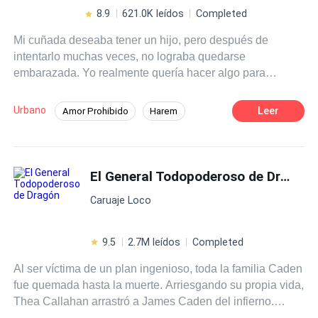
8.9
621.0K leídos
Completed
Mi cuñada deseaba tener un hijo, pero después de
intentarlo muchas veces, no lograba quedarse
embarazada. Yo realmente quería hacer algo para
ayudarla...
Urbano
Leer
Amor Prohibido
Harem
Pasión
POV en primera persona
Dominante
Mujeriego
El General Todopoderoso de Dragón
Caruaje Loco
9.5
2.7M leídos
Completed
Al ser víctima de un plan ingenioso, toda la familia Caden
fue quemada hasta la muerte. Arriesgando su propia vida,
Thea Callahan arrastró a James Caden del infierno.
Luego de diez años, James regresa triunfalmente con dos