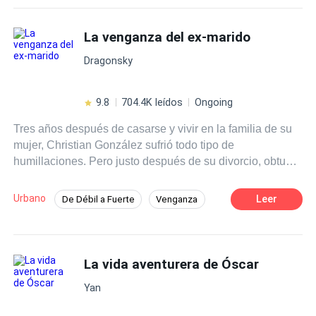
Ritmo Rápido
Despiadado
La venganza del ex-marido
Ventaja Especial
Pasión
Dragonsky
9.8
704.4K leídos
Ongoing
Tres años después de casarse y vivir en la familia de su
mujer, Christian González sufrió todo tipo de
humillaciones. Pero justo después de su divorcio, obtuvo
casualmente la herencia de sus antepasados y de
repente se convirtió en una figura de éxito. Ascendió a la
Urbano
Leer
De Débil a Fuerte
Venganza
cima con una belleza a su lado.
Identidad oculta
Ritmo Rápido
Drama
Traición
Acción
La vida aventurera de Óscar
Yan