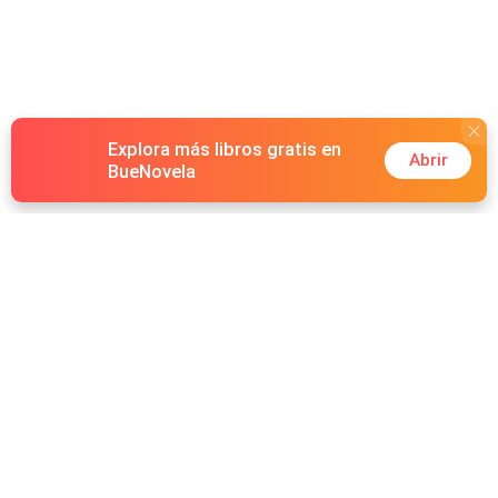
Explora más libros gratis en
Abrir
BueNovela
Hot Genres
Romance
Recursos
Hombre lobo
Palabras clave
Redes Sociales
Mafia
Búsquedas calientes