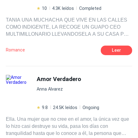
10
4.3K leídos
Completed
TANIA UNA MUCHACHA QUE VIVE EN LAS CALLES
COMO INDIGENTE, LA RECOGE UN GUAPO CEO
MULTIMILLONARIO LLEVANDOSELA A SU CASA POR
CIERTO INTERES QUE TIENE CON ELLA, YA QUE
ELLA ES DE LA NOBLEZA SIN SABERLO, PORQUE
Romance
Leer
FUE RAPTADA CUANDO NACIO POR UNA MUJER
HEROINOMANA Y SU MARIDO UN HOMBRE
BORRACHO Y VIOLADOR, MARCHANDOSE ELLA DE
CASA POR NO PODER AGUANTAR ESA VIDA. PERO
Amor Verdadero
SU SALVADOR TIENE UNOS PLANES CON ELLA.
Anna Alvarez
CASARSE Y TENER UN HEREDERO QUE LE
PERMITA COGER UNA FORTUNA QUE AUNQUE SEA
DE TATIANA, EL EGOISMO Y LA VANIDAD DE EL, LE
9.8
24.5K leídos
Ongoing
HARA PASAR POR SITUACIONES QUE ADEMAS DE
Ella. Una mujer que no cree en el amor, la única vez que
COMPROMETIDAS SERAN GRACIAS ¿QUE HARA
lo hizo casi destruye su vida, pasa los días con
TANIA CUANDO SE ENTERE QUE ES RICA? ¿QUE
tranquilidad hasta que lo conoce a él, la persona que
PASARA CON SU PROTECTOR? EL AMOR NOS LO