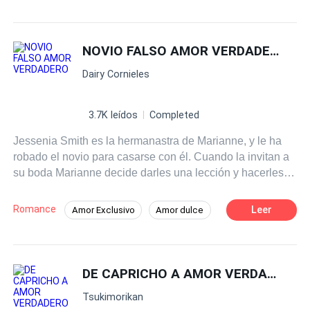
Amor dulce
enemigo de la infidelidad—. Fue él quien le dio fuerzas a
Emma… y al mismo tiempo la atrapó en un sentimiento
prohibido. Mientras Harry se embriagaba en los brazos
NOVIO FALSO AMOR VERDADERO
de Sophie, la noticia de su aventura se difundió
Dairy Cornieles
rápidamente, arrastrando el prestigioso apellido de la
familia Smith hacia el abismo de la ruina. Entre el dolor y
un amor prohibido, ¿será capaz Emma de encontrar un
3.7K leídos
Completed
nuevo camino en su vida? ¿O volverá a hundirse junto a
Jessenia Smith es la hermanastra de Marianne, y le ha
su pasado? «Una historia sobre un amor que nace de la
robado el novio para casarse con él. Cuando la invitan a
destrucción».
su boda Marianne decide darles una lección y hacerles
creer que consiguió un nuevo novio, Amanda la ayuda.
Pero ¿en que lio la habrá metido?
Romance
Leer
Amor Exclusivo
Amor dulce
Drama
Dominante
Chica mala
Triángulo Amoroso
DE CAPRICHO A AMOR VERDADERO
Tsukimorikan