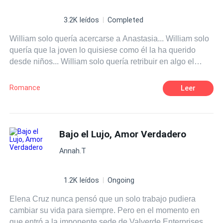
3.2K leídos
Completed
William solo quería acercarse a Anastasia... William solo
quería que la joven lo quisiese como él la ha querido
desde niños... William solo quería retribuir en algo el
apoyo de su antigua señora... Pero William nunca esperó
que Anastasia uno lo usara de ese modo tan cruel y dos
Romance
Leer
que fuera capaz de engañarlo con su gemelo Lois...
Cuando Anastasia se dé cuenta de sus errores ¿podrá
recuperar a su esposo y a su hijo?
Bajo el Lujo, Amor Verdadero
Annah.T
1.2K leídos
Ongoing
Elena Cruz nunca pensó que un solo trabajo pudiera
cambiar su vida para siempre. Pero en el momento en
que entró a la imponente sede de Valverde Enterprises,