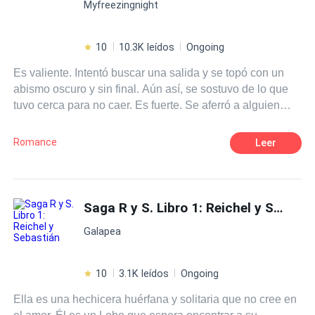
Myfreezingnight
10
10.3K leídos
Ongoing
Es valiente. Intentó buscar una salida y se topó con un
abismo oscuro y sin final. Aún así, se sostuvo de lo que
tuvo cerca para no caer. Es fuerte. Se aferró a alguien
que le iba a dañar. Y aún así, continúa creyendo que todo
algún día cambiará. Pero es humano, no todo podrá
Romance
Leer
retenerlo en una sonrisa. A veces, es inevitable caer
cuando sientes que ya no puedes, cuando ya no quieres
soportarlo más.
Saga R y S. Libro 1: Reichel y Sebastián
Galapea
10
3.1K leídos
Ongoing
Ella es una hechicera huérfana y solitaria que no cree en