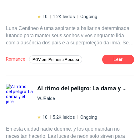
10
1.2K leídos
Ongoing
​Luna Centineo é uma aspirante a bailarina determinada,
lutando para manter seus sonhos vivos enquanto lida
com a ausência dos pais e a superproteção da irmã. Seu
mundo é feito de disciplina, suor e o silêncio das cortinas.
​Noah Castillo é o herdeiro de um império, o astro do
Romance
Leer
POV em Primeira Pessoa
lacrosse e o "bad boy" oficial de Madrid. Ele tem o mundo
Contemporâneo
Luna
Obcecado
aos seus pés, mas vive em uma gaiola de vidro, sufocado
pelas expectativas de uma família que o vê apenas como
Adolescente
Primeiro Amor
um investimento. ​Tudo muda quando Noah decide que
Al ritmo del peligro: La dama y el jefe.
Amor Proibido
Luna é o seu novo alvo. O que começa como uma
WJRalde
invasão de território transforma-se em uma obsessão
"perigosa". Entre janelas abertas na calada da noite,
toques proibidos e segredos, eles descobrirão que o
10
5.2K leídos
Ongoing
desejo tem um ritmo próprio — e que, uma vez iniciado,
En esta ciudad nadie duerme, y los que mandan no
ninguém consegue parar a dança.
necesitan hacerlo. Las luces de neón solo sirven para