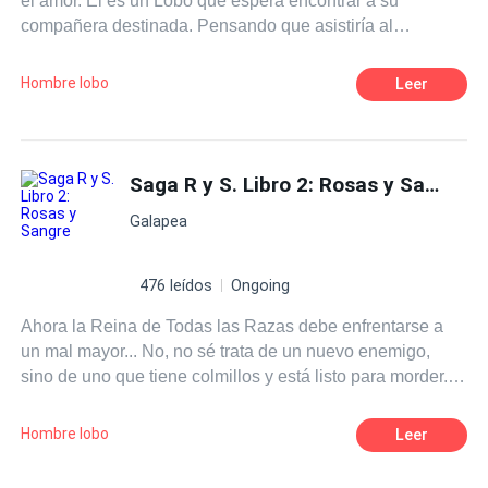
el amor. Él es un Lobo que espera encontrar a su
compañera destinada. Pensando que asistiría al
casamiento de su hermana se encuentra con un hombre
que afirma ser el compañero que el destino le impuso.
Hombre lobo
Leer
¿Dejara de ser una solitaria? ¿Aceptara que él sea parte
de su vida? ¿El destino triunfara o el miedo a perderlo
todo la convencerá de alejarse de él? ... Primer libro de la
Saga R y S.
Saga R y S. Libro 2: Rosas y Sangre
Galapea
476 leídos
Ongoing
Ahora la Reina de Todas las Razas debe enfrentarse a
un mal mayor... No, no sé trata de un nuevo enemigo,
sino de uno que tiene colmillos y está listo para morder.
Reichel debe ayudar a su pequeña hija que encontro a
su pareja y también en el proceso evitar que su papá no
Hombre lobo
Leer
le arranque la cabeza en el proceso, ya que el perrito
posesivo ve en Francis un enemigo mayor que los reales.