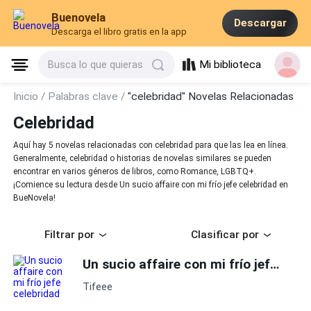
Buenovela
Descargar
Descarga el libro gratis en la app
Mi biblioteca
Busca lo que quieras
Inicio /
Palabras clave /
"celebridad" Novelas Relacionadas
Celebridad
Aquí hay 5 novelas relacionadas con celebridad para que las lea en línea.
Generalmente, celebridad o historias de novelas similares se pueden
encontrar en varios géneros de libros, como Romance, LGBTQ+.
¡Comience su lectura desde Un sucio affaire con mi frío jefe celebridad en
BueNovela!
Filtrar por
Clasificar por
Un sucio affaire con mi frío jefe
cele
Tifeee