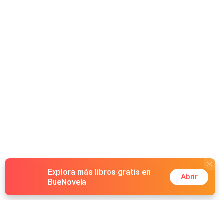
uma banda de rock que ocupa a maior parte do meu
tempo desde que eu era adolescente. Estou cansado das
viagens e das festas e das mulheres depois de cada
show, então prefiro fugir sempre que posso e ver os
lugares onde nos apresentamos. Por acidente conheci
uma garota e adorei seu frescor e naturalidade. Mas ela
tinha chegado tarde demais porque ia se casar. Decidi
que a queria ao meu lado e, para isso, movi algumas
batatas fritas que tinha à minha disposição. Por isso,
espero que ela não possa se casar. Especialmente
porque ela já é casada comigo!
Explora más libros gratis en
Abrir
BueNovela