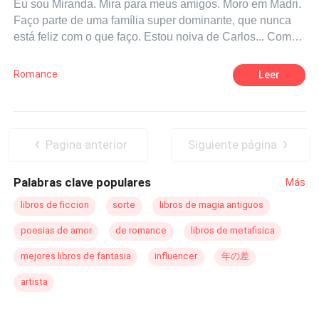
Eu sou Miranda. Mira para meus amigos. Moro em Madri.
Faço parte de uma família super dominante, que nunca
está feliz com o que faço. Estou noiva de Carlos... Como
soa forte.... Eu o amo ou assim pensava até conhecer
Jacob e passar uma noite inocente e incrível com ele.
Romance
Leer
Não havia sexo, juro que não havia! Tenho um amigo que
é louco por "Déjà vu", uma banda pop americana com um
nome francês... Que estranho! De qualquer forma. Ele me
fez viajar para Las Vegas para celebrar minha despedida
Pagina anterior
Siguiente página
de solteira e para vê-los. Só que as coisas não correram
como planejado. Em uma semana eu deveria me casar e
Palabras clave populares
Más
recebi um aviso cancelando a autorização para celebrar
meu casamento ... porque eu já sou casado! Agora eu
libros de ficcion
sorte
libros de magia antiguos
tenho que entrar em contato com o cara, que por acaso é
poesias de amor
de romance
libros de metafisica
o baixista e cantor da banda preferida do meu amigo.
Tenho menos de uma semana para conseguir que ele
mejores libros de fantasia
influencer
年の差
assine meu divórcio e para que meu casamento seja
artista
aprovado na Espanha ou Carlos e minha família vão me
matar! Eu sou Jacob, moro em San Diego. Sou a ovelha
negra de uma poderosa família americana e faço parte de