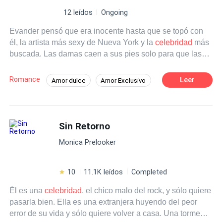
12 leídos
Ongoing
Evander pensó que era inocente hasta que se topó con
él, la artista más sexy de Nueva York y la
celebridad
más
buscada. Las damas caen a sus pies solo para que las
mire y miles matarían para que las tocara. Ella vivía una
vida enjaulada, así que no lo reconoció cuando lo vio al
Romance
Leer
Amor dulce
Amor Exclusivo
principio. Acababa de escapar de las garras de su madre
Chico malo
Estrella
Fría
y de un exnovio egoísta que no se detendría ante nada
para recuperarla. Y la primera noche que obtuvo su
Aventura de Una Noche
libertad, tuvo una aventura de una noche con un hombre
Sin Retorno
Relación en la Oficina
Erótico
enmascarado. Fue el mejor sexo que había tenido, sus
Monica Prelooker
piernas temblaron hasta el día siguiente. Su vida dio un
gran giro cuando entró en un edificio de oficinas al día
siguiente para una entrevista que su amiga había
10
11.1K leídos
Completed
programado y resultó que acababa de ser empleada
Él es una
celebridad
, el chico malo del rock, y sólo quiere
como asistente personal del mismo hombre con el que
pasarla bien. Ella es una extranjera huyendo del peor
tenía una aventura de una noche. Mientras trabajaba con
error de su vida y sólo quiere volver a casa. Una tormenta
él, descubrió que la lógica de que él hechizara a las